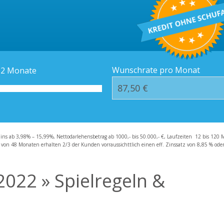
Kredit-Orte
Häufige Fragen – F
Wunschrate pro Monat
12
Monate
zins ab 3,98% – 15,99%, Nettodarlehensbetrag ab 1000,- bis 50.000,- €, Laufzeiten 12 bis 120 
 von 48 Monaten erhalten 2/3 der Kunden vorraussichttlich einen eff. Zinssatz von 8,85 % oder 
2022 » Spielregeln &