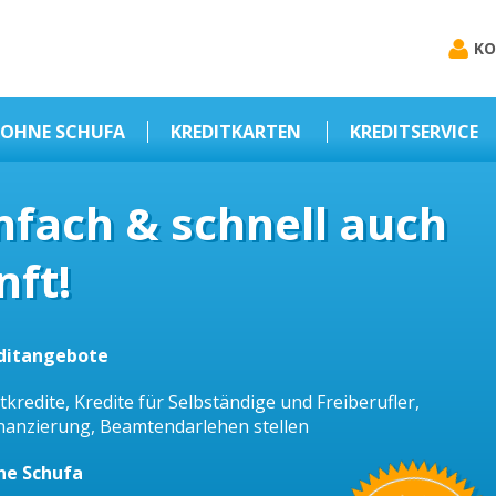
KO
 OHNE SCHUFA
KREDITKARTEN
KREDITSERVICE
Kreditkarte (Debit) ohne
Kreditantrag online
Schufa
infach & schnell auch
Kontakt
Kreditkarteninfos
ft!
Kreditrechner
Kreditkarten Lexikon
Kreditlexikon
FAQ zu Kreditkarten
Kredit Grundwissen
ditangebote
Kreditkarte – Private
Kredit-Urteile
VISA Card
kredite, Kredite für Selbständige und Freiberufler,
Kredit-Gesetze
Kreditkarten-Vorteile
inanzierung, Beamtendarlehen stellen
Banner Werbemitte
hne Schufa