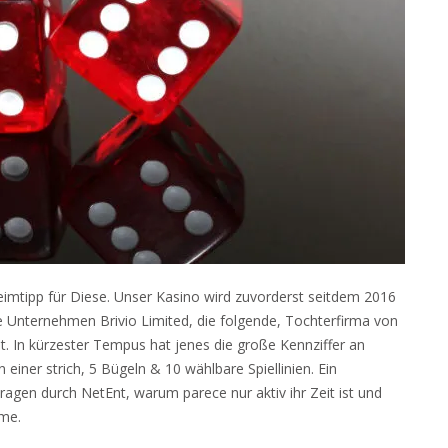
imtipp für Diese. Unser Kasino wird zuvorderst seitdem 2016
e Unternehmen Brivio Limited, die folgende, Tochterfirma von
at. In kürzester Tempus hat jenes die große Kennziffer an
einer strich, 5 Bügeln & 10 wählbare Spiellinien. Ein
ragen durch NetEnt, warum parece nur aktiv ihr Zeit ist und
hme.