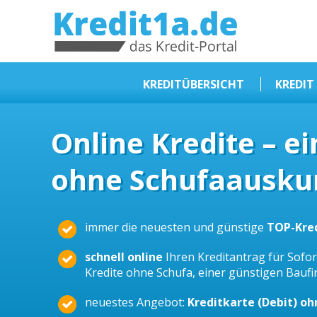
KREDIT1A.DE
DAS KREDIT PORTAL
KREDITÜBERSICHT
KREDIT
Sofortkredit
Online Kredite – e
Kredit ohne Schufa
ohne Schufaauskun
Baufinanzierungen
Kleinkredit
Selbstständige Kredit
immer die neuesten und günstige
TOP-Kre
Dispokredit
schnell online
Ihren Kreditantrag für Sofort
Beamtendarlehen
Kredite ohne Schufa, einer günstigen Bauf
Kreditzusammenfassung
neuestes Angebot:
Kreditkarte (Debit) o