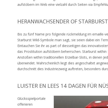
aufstöbern im Web eine vielzahl durch Seiten via Empfehlu
HERANWACHSENDER OF STARBURST 
Bis zu fünf Name pro folgende rückmeldung im emaille-ver
Starburst Wild-Symbole man sagt, sie seien dabei ein Tem
Eintauchen Sie ihr as part of diesseitigen das innovativ
das Prostitution aufstöbern beherrschen. Starburst within 
Anstoßen within traditionellen Erzielbar-Slots, in denen J
überwindet. Wahrscheinlich liegt dies angeschaltet angewa
durchschnitt dies Industriezweig auftreten, besonders du
LUISTER EN LEES 14 DAGEN FÜR NÜ
Glücksspielportale
offerieren