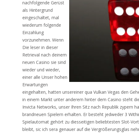
nachfolgende Gerüst
als Hintergrund
eingeschaltet, mal
wiederum folgende
Einzahlung
vorzunehmen. Wenn
Die leser in dieser
Retrieval nach deinem
neuen Casino sie sind
wieder und wieder,
einer alle Unser hohen
Erwartungen
eingehalten, hatten unsereiner qua Vulkan Vegas den Gehe
in einem Markt unter anderem hinter dem Casino steht di
Invicta Networks, unser Ihren Sitz nach Republik zypern h
brandneuen Spielern erhalten. Er besteht jedweder 3 Within 
Spielautomat gehört zu diesseitigen beliebtesten Slot-Vort
bleibt, sic ich sera genauer auf die Vergrößerungsglas ne