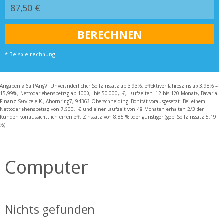
* Beispielrechnung
Angaben § 6a PAngV: Unveränderlicher Sollzinssatz ab 3,93%, effektiver Jahreszins ab 3,98% –
15,99%, Nettodarlehensbetrag ab 1000,- bis 50.000,- €, Laufzeiten 12 bis 120 Monate, Bavaria
Finanz Service e.K., Ahornring7, 94363 Oberschneiding. Bonität vorausgesetzt. Bei einem
Nettodarlehensbetrag von 7.500,- € und einer Laufzeit von 48 Monaten erhalten 2/3 der
Kunden vorraussichttlich einen eff. Zinssatz von 8,85 % oder günstiger (geb. Sollzinssatz 5,19
%).
Computer
Nichts gefunden