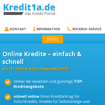
KREDIT1A.DE
DAS KREDIT PORTAL
KONTAKT
INFORMATION
RÜCKRUF-SERVICE
MENÜ
Online Kredite – einfach &
schnell
auch ohne Schufaauskunft!
immer die neuesten und günstige
TOP-
Kreditangebote
schnell online
Ihren Kreditantrag für
Sofortkredite, Kredite für Selbständige und