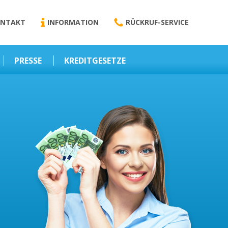
NTAKT
INFORMATION
RÜCKRUF-SERVICE
PRESSE
KREDITGESETZE
Kredit-Darlehen
Darlehens
Vermittlungsvertrag
Business-News
Schriftform
Wirtschaft – Finanzen
Darlehensvermittlung
Nebenentgelte
Kreditvermittlung
Abweichende
Vereinbarung
Erlaubnis zur
Kreditvermittlung
l