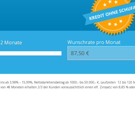
Kredit-Orte
Häufige Fragen – F
Wunschrate pro Monat
12
Monate
zins ab 3,98% – 15,99%, Nettodarlehensbetrag ab 1000,- bis 50.000,- €, Laufzeiten 12 bis 120 
 von 48 Monaten erhalten 2/3 der Kunden vorraussichttlich einen eff. Zinssatz von 8,85 % oder 