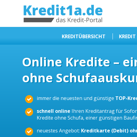
KREDIT1A.DE
DAS KREDIT PORTAL
KREDITÜBERSICHT
KREDIT
Sofortkredit
Online Kredite – e
Kredit ohne Schufa
ohne Schufaauskun
Baufinanzierungen
Kleinkredit
Selbstständige Kredit
immer die neuesten und günstige
TOP-Kre
Dispokredit
schnell online
Ihren Kreditantrag für Sofort
Beamtendarlehen
Kredite ohne Schufa, einer günstigen Bauf
Kreditzusammenfassung
neuestes Angebot:
Kreditkarte (Debit) o