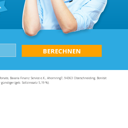
AQ
Monate, Bavaria Finanz Service e.K., Ahornring7, 94363 Oberschneiding. Bonität
günstiger (geb. Sollzinssatz 5,19 %).