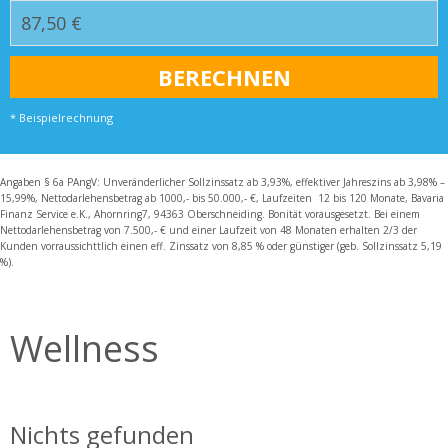
* Beispielrechnung
Angaben § 6a PAngV: Unveränderlicher Sollzinssatz ab 3,93%, effektiver Jahreszins ab 3,98% –
15,99%, Nettodarlehensbetrag ab 1000,- bis 50.000,- €, Laufzeiten 12 bis 120 Monate, Bavaria
Finanz Service e.K., Ahornring7, 94363 Oberschneiding. Bonität vorausgesetzt. Bei einem
Nettodarlehensbetrag von 7.500,- € und einer Laufzeit von 48 Monaten erhalten 2/3 der
Kunden vorraussichttlich einen eff. Zinssatz von 8,85 % oder günstiger (geb. Sollzinssatz 5,19
%).
Wellness
Nichts gefunden