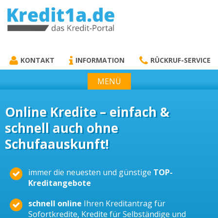
KREDIT1A.DE
DAS KREDIT PORTAL
KONTAKT
INFORMATION
RÜCKRUF-SERVICE
MENÜ
Online Kredite – einfach &
schnell auch ohne
Schufaauskunft!
immer die neuesten und günstige
TOP-
Kreditangebote
schnell online
Ihren Kreditantrag für
Sofortkredite, Kredite für Selbständige und