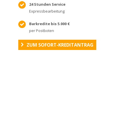
24 Stunden Service
Expressbearbeitung
Barkredite bis 5.000 €
per Postboten
ZUM SOFORT-KREDITANTRAG