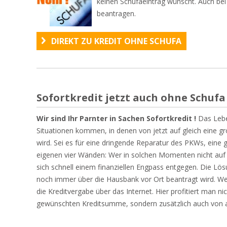
keinen Schufaeintrag wünscht. Auch bei 
beantragen.
DIREKT ZU KREDIT OHNE SCHUFA
Sofortkredit jetzt auch ohne Schufa
Wir sind Ihr Parnter in Sachen Sofortkredit !
Das Lebe
Situationen kommen, in denen von jetzt auf gleich eine g
wird. Sei es für eine dringende Reparatur des PKWs, eine
eigenen vier Wänden: Wer in solchen Momenten nicht auf 
sich schnell einem finanziellen Engpass entgegen. Die Lös
noch immer über die Hausbank vor Ort beantragt wird. Wese
die Kreditvergabe über das Internet. Hier profitiert man ni
gewünschten Kreditsumme, sondern zusätzlich auch von att