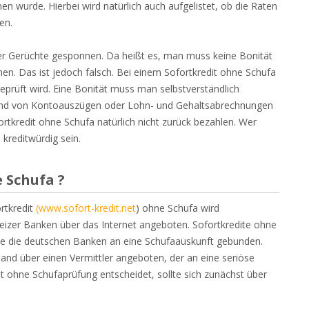
 wurde. Hierbei wird natürlich auch aufgelistet, ob die Raten
en.
 Gerüchte gesponnen. Da heißt es, man muss keine Bonität
n. Das ist jedoch falsch. Bei einem Sofortkredit ohne Schufa
eprüft wird. Eine Bonität muss man selbstverständlich
hand von Kontoauszügen oder Lohn- und Gehaltsabrechnungen
rtkredit ohne Schufa natürlich nicht zurück bezahlen. Wer
kreditwürdig sein.
 Schufa ?
rtkredit
(www.sofort-kredit.net
) ohne Schufa wird
eizer Banken über das Internet angeboten. Sofortkredite ohne
 wie die deutschen Banken an eine Schufaauskunft gebunden.
and über einen Vermittler angeboten, der an eine seriöse
dt ohne Schufaprüfung entscheidet, sollte sich zunächst über