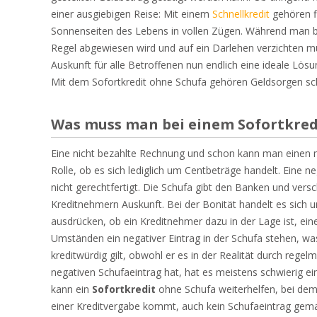
einer ausgiebigen Reise: Mit einem
Schnellkredit
gehören f
Sonnenseiten des Lebens in vollen Zügen. Während man b
Regel abgewiesen wird und auf ein Darlehen verzichten mu
Auskunft für alle Betroffenen nun endlich eine ideale Lö
Mit dem Sofortkredit ohne Schufa gehören Geldsorgen sc
Was muss man bei einem Sofortkred
Eine nicht bezahlte Rechnung und schon kann man einen ne
Rolle, ob es sich lediglich um Centbeträge handelt. Eine 
nicht gerechtfertigt. Die Schufa gibt den Banken und ve
Kreditnehmern Auskunft. Bei der Bonität handelt es sich 
ausdrücken, ob ein Kreditnehmer dazu in der Lage ist, e
Umständen ein negativer Eintrag in der Schufa stehen, wa
kreditwürdig gilt, obwohl er es in der Realität durch reg
negativen Schufaeintrag hat, hat es meistens schwierig e
kann ein
Sofortkredit
ohne Schufa weiterhelfen, bei dem
einer Kreditvergabe kommt, auch kein Schufaeintrag gema