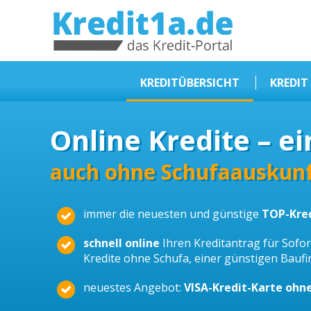
KREDIT1A.DE
DAS KREDIT PORTAL
KREDITÜBERSICHT
KREDIT
Sofortkredit
Online Kredite – ei
Kredit ohne Schufa
auch ohne Schufaauskunf
Baufinanzierungen
Kleinkredit
immer die neuesten und günstige
TOP-Kre
Selbstständige Kredit
Dispokredit
schnell online
Ihren Kreditantrag für Sofort
Kredite ohne Schufa, einer günstigen Bauf
Beamtendarlehen
neuestes Angebot:
VISA-Kredit-Karte ohn
Kreditzusammenfassung