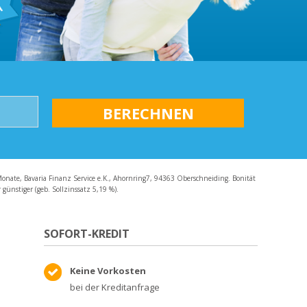
AQ
Monate, Bavaria Finanz Service e.K., Ahornring7, 94363 Oberschneiding. Bonität
günstiger (geb. Sollzinssatz 5,19 %).
SOFORT-KREDIT
Keine Vorkosten
bei der Kreditanfrage