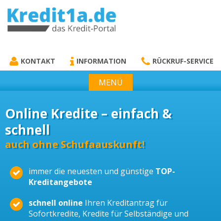
KREDIT1A.DE
DAS KREDIT PORTAL
KONTAKT
INFORMATION
RÜCKRUF-SERVICE
MENÜ
Online Kredite – einfach &
schnell
auch ohne Schufaauskunft!
immer die neuesten und günstige
TOP-
Kreditangebote
schnell online
Ihren Kreditantrag für
Sofortkredite, Kredite für Selbständige und