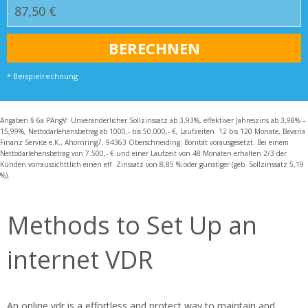
* Beispielrechnung
Angaben § 6a PAngV: Unveränderlicher Sollzinssatz ab 3,93%, effektiver Jahreszins ab 3,98% –
15,99%, Nettodarlehensbetrag ab 1000,- bis 50.000,- €, Laufzeiten 12 bis 120 Monate, Bavaria
Finanz Service e.K., Ahornring7, 94363 Oberschneiding. Bonität vorausgesetzt. Bei einem
Nettodarlehensbetrag von 7.500,- € und einer Laufzeit von 48 Monaten erhalten 2/3 der
Kunden vorraussichttlich einen eff. Zinssatz von 8,85 % oder günstiger (geb. Sollzinssatz 5,19
%).
Methods to Set Up an
internet VDR
An online vdr is a effortless and protect way to maintain and