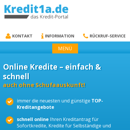
KREDIT1A.DE
DAS KREDIT PORTAL
KONTAKT
INFORMATION
RÜCKRUF-SERVICE
MENÜ
Online Kredite – einfach &
schnell
auch ohne Schufaauskunft!
immer die neuesten und günstige
TOP-
Kreditangebote
schnell online
Ihren Kreditantrag für
Sofortkredite, Kredite für Selbständige und