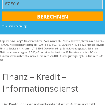
* Beispielrechnung
Angaben § 6a PAngV: Unveränderlicher Sollzinssatz ab 3,93%, effektiver Jahreszins ab 3,98% –
15,99%, Nettodarlehensbetrag ab 1000,- bis 50.000,- €, Laufzeiten 12 bis 120 Monate, Bavaria
Finanz Service e.K., Ahornring7, 94363 Oberschneiding. Bonität vorausgesetzt. Bei einem
Nettodarlehensbetrag von 7.500,- € und einer Laufzeit von 48 Monaten erhalten 2/3 der
Kunden vorraussichttlich einen eff. Zinssatz von 8,85 % oder günstiger (geb. Sollzinssatz 5,19
%).
Finanz – Kredit –
Informationsdienst
Der Kredit und Finanzinformtiondienst ist im Aufbau und geht