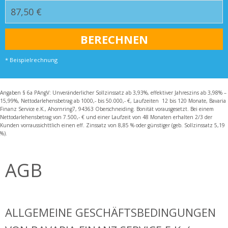
* Beispielrechnung
Angaben § 6a PAngV: Unveränderlicher Sollzinssatz ab 3,93%, effektiver Jahreszins ab 3,98% –
15,99%, Nettodarlehensbetrag ab 1000,- bis 50.000,- €, Laufzeiten 12 bis 120 Monate, Bavaria
Finanz Service e.K., Ahornring7, 94363 Oberschneiding. Bonität vorausgesetzt. Bei einem
Nettodarlehensbetrag von 7.500,- € und einer Laufzeit von 48 Monaten erhalten 2/3 der
Kunden vorraussichttlich einen eff. Zinssatz von 8,85 % oder günstiger (geb. Sollzinssatz 5,19
%).
AGB
ALLGEMEINE GESCHÄFTSBEDINGUNGEN