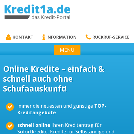
KREDIT1A.DE
DAS KREDIT PORTAL
KONTAKT
INFORMATION
RÜCKRUF-SERVICE
MENÜ
Online Kredite – einfach &
schnell auch ohne
Schufaauskunft!
immer die neuesten und günstige
TOP-
Kreditangebote
schnell online
Ihren Kreditantrag für
Sofortkredite, Kredite für Selbständige und