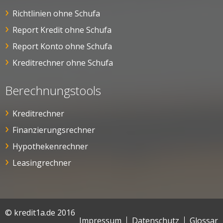
Richtlinien ohne Schufa
Report Kredit ohne Schufa
Report Konto ohne Schufa
Kreditrechner ohne Schufa
Berechnungstools
Kreditrechner
Finanzierungsrechner
Hypothekenrechner
Leasingrechner
© kredit1a.de 2016
Impressum
Datenschutz
Glossar