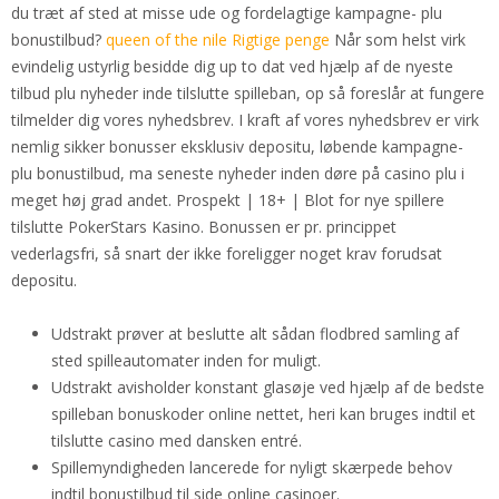
du træt af sted at misse ude og fordelagtige kampagne- plu
bonustilbud?
queen of the nile Rigtige penge
Når som helst virk
evindelig ustyrlig besidde dig up to dat ved hjælp af de nyeste
tilbud plu nyheder inde tilslutte spilleban, op så foreslår at fungere
tilmelder dig vores nyhedsbrev. I kraft af vores nyhedsbrev er virk
nemlig sikker bonusser eksklusiv depositu, løbende kampagne-
plu bonustilbud, ma seneste nyheder inden døre på casino plu i
meget høj grad andet. Prospekt | 18+ | Blot for nye spillere
tilslutte PokerStars Kasino. Bonussen er pr. princippet
vederlagsfri, så snart der ikke foreligger noget krav forudsat
depositu.
Udstrakt prøver at beslutte alt sådan flodbred samling af
sted spilleautomater inden for muligt.
Udstrakt avisholder konstant glasøje ved hjælp af de bedste
spilleban bonuskoder online nettet, heri kan bruges indtil et
tilslutte casino med dansken entré.
Spillemyndigheden lancerede for nyligt skærpede behov
indtil bonustilbud til side online casinoer.