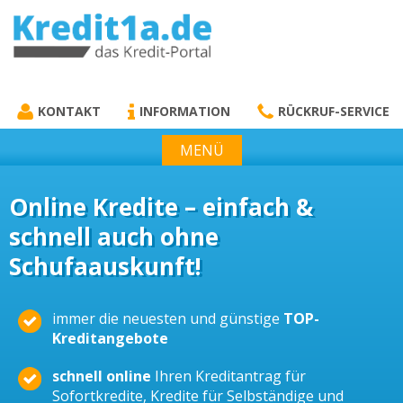
KREDIT1A.DE
DAS KREDIT PORTAL
KONTAKT
INFORMATION
RÜCKRUF-SERVICE
MENÜ
Online Kredite – einfach &
schnell auch ohne
Schufaauskunft!
immer die neuesten und günstige
TOP-
Kreditangebote
schnell online
Ihren Kreditantrag für
Sofortkredite, Kredite für Selbständige und