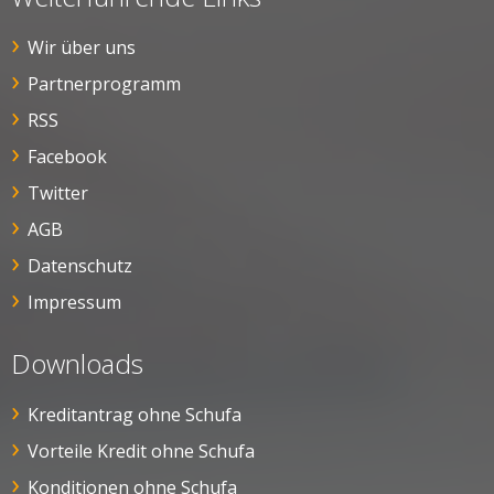
Wir über uns
Partnerprogramm
RSS
Facebook
Twitter
AGB
Datenschutz
Impressum
Downloads
Kreditantrag ohne Schufa
Vorteile Kredit ohne Schufa
Konditionen ohne Schufa