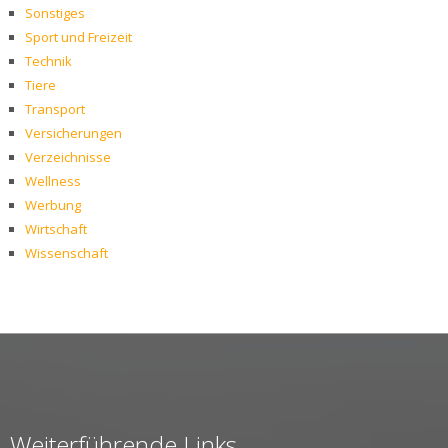
Sonstiges
Sport und Freizeit
Technik
Tiere
Transport
Versicherungen
Verzeichnisse
Wellness
Werbung
Wirtschaft
Wissenschaft
Weiterführende Links