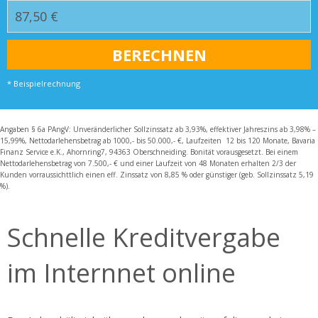
* Beispielrechnung
Angaben § 6a PAngV: Unveränderlicher Sollzinssatz ab 3,93%, effektiver Jahreszins ab 3,98% –
15,99%, Nettodarlehensbetrag ab 1000,- bis 50.000,- €, Laufzeiten 12 bis 120 Monate, Bavaria
Finanz Service e.K., Ahornring7, 94363 Oberschneiding. Bonität vorausgesetzt. Bei einem
Nettodarlehensbetrag von 7.500,- € und einer Laufzeit von 48 Monaten erhalten 2/3 der
Kunden vorraussichttlich einen eff. Zinssatz von 8,85 % oder günstiger (geb. Sollzinssatz 5,19
%).
Schnelle Kreditvergabe
im Internnet online