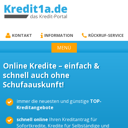
KREDIT1A.DE
DAS KREDIT PORTAL
KONTAKT
INFORMATION
RÜCKRUF-SERVICE
MENÜ
Online Kredite – einfach &
schnell auch ohne
Schufaauskunft!
immer die neuesten und günstige
TOP-
Kreditangebote
schnell online
Ihren Kreditantrag für
Sofortkredite, Kredite für Selbständige und