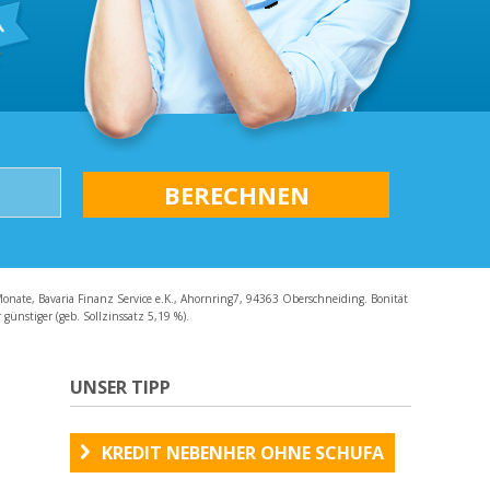
AQ
Monate, Bavaria Finanz Service e.K., Ahornring7, 94363 Oberschneiding. Bonität
günstiger (geb. Sollzinssatz 5,19 %).
UNSER TIPP
KREDIT NEBENHER OHNE SCHUFA