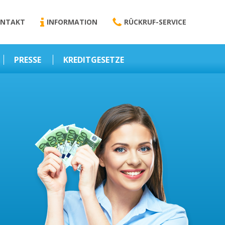
NTAKT
INFORMATION
RÜCKRUF-SERVICE
PRESSE
KREDITGESETZE
Kredit-Darlehen
Darlehens
Vermittlungsvertrag
Business-News
Schriftform
Wirtschaft – Finanzen
Darlehensvermittlung
Nebenentgelte
Kreditvermittlung
Abweichende
Vereinbarung
Erlaubnis zur
Kreditvermittlung
l