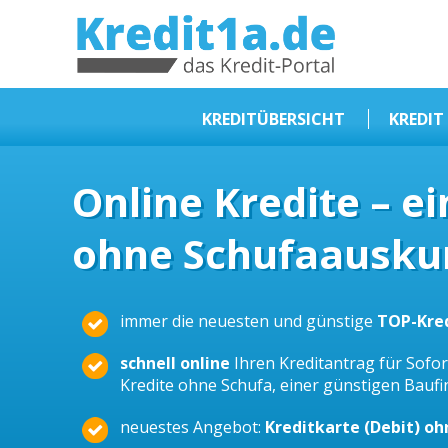
KREDIT1A.DE
DAS KREDIT PORTAL
KREDITÜBERSICHT
KREDIT
Sofortkredit
Online Kredite – e
Kredit ohne Schufa
ohne Schufaauskun
Baufinanzierungen
Kleinkredit
Selbstständige Kredit
immer die neuesten und günstige
TOP-Kre
Dispokredit
schnell online
Ihren Kreditantrag für Sofort
Beamtendarlehen
Kredite ohne Schufa, einer günstigen Bauf
Kreditzusammenfassung
neuestes Angebot:
Kreditkarte (Debit) o