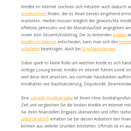
Kredite im Internet zeichnen sich mitunter auch dadurch a
Kreditrechner
finden, der es Ihnen bereits eingehend ermö
erarbeiten. Hierbei müssen lediglich der gewünschte Kred
effektive Jahreszins und die Monatslaufzeit angegeben we
sowie zum Gesamtzinsbetrag. Die zu leistenden
Kosten
si
Kredite im Internet
entschieden, kann man sich den
beste
schufafrei
beantragen. Auch bei
Schufaproblemen
.
Dabei spielt es keine Rolle um welchen Kredit es sich handel
richtige Lösung bereit. Kredite im Internet führen somit 
weil diese dort ansetzen, wo normale Hausbanken aufhöre
Kreditarten wie Baufinanzierung, Dispokredit, Beamtenda
Eine
schnelle Kreditvergabe
ist Ihnen ohne Bonitätsprüfung
Zeit und vergleichen Sie die besten Kredite im Internet mi
Sie Ihren finanziellen Engpass überwinden und offen ste
unbürokratisch
erhalten Sie bei diesen Anbietern den finan
können aus vielerlei Gründen entstehen. Oftmals ist es 