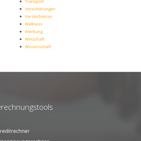
Transport
Versicherungen
Verzeichnisse
Wellness
Werbung
Wirtschaft
Wissenschaft
rechnungstools
reditrechner