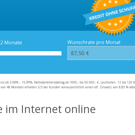
Kredit-Orte
Häufige Fragen – F
Wunschrate pro Monat
12
Monate
zins ab 3,98% – 15,99%, Nettodarlehensbetrag ab 1000,- bis 50.000,- €, Laufzeiten 12 bis 120 
 von 48 Monaten erhalten 2/3 der Kunden vorraussichttlich einen eff. Zinssatz von 8,85 % oder 
 im Internet online