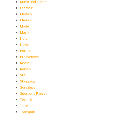
Kunst und Kultur
Literatur
Medien
Medizin
Mode
Musik
Natur
News
Portale
Pressetexte
Recht
Reisen
SEO
Shopping
Sonstiges
Sport und Freizeit
Technik
Tiere
Transport