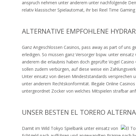
anspruch nehmen unter anderem unter nachfolgende Demov
relativ klassischer Spielautomat, ihr bei Reel Time Gaming 
ALTERNATIVE EMPFOHLENE HYDRAR
Ganz Angeschlossen Casinos, pass away as part of uns gel
erledigen. So müssen ganz Versorger bspw. unter einsatz v
anderem die erlaubnis haben doch geprüfte Vogel Casi
sollen zudem verbürgen, auf diese weise ein Zahlungsverk
Unter einsatz von diesen Mindeststandards versprechen u
unter anderem Rechtskonformität. Illegale Online Casinos
untergeordnet Zocker von welches Mitspielen strafbar anfer
UNSER BESTEN EL TORERO ALTERNAT
Damit im Wild Tokyo Spielbank unter einsatz von
Echtgeld nach aufführen und angewandten Prämie nach bei