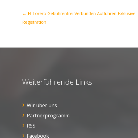
Artikel-
←
El Torero Gebührenfrei Verbunden Aufführen Exklusive
Navigation
Registration
Weiterführende Links
Wir über uns
Partnerprogramm
RSS
Facebook