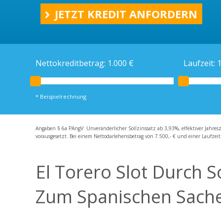
Ratenkredit
JETZT KREDIT ANFORDERN
Kreditrechner
Schweizer Kredit
Schweizer Bankkonto
Nettokreditbetrag:
1.000
€
Laufzeit:
* Beispielrechnung
Angaben § 6a PAngV: Unveränderlicher Sollzinssatz ab 3,93%, effektiver Jahres
vorausgesetzt. Bei einem Nettodarlehensbetrag von 7.500,- € und einer Laufzeit
El Torero Slot Durch 
Zum Spanischen Sach