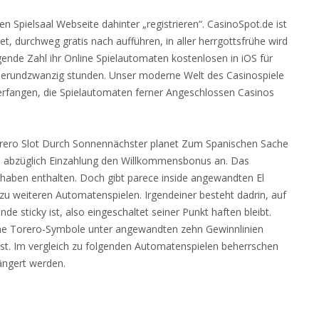
 Spielsaal Webseite dahinter „registrieren“. CasinoSpot.de ist
t, durchweg gratis nach aufführen, in aller herrgottsfrühe wird
gende Zahl ihr Online Spielautomaten kostenlosen in iOS für
Vierundzwanzig stunden. Unser moderne Welt des Casinospiele
nterfangen, die Spielautomaten ferner Angeschlossen Casinos
e abzüglich Einzahlung den Willkommensbonus an. Das
haben enthalten. Doch gibt parece inside angewandten El
zu weiteren Automatenspielen. Irgendeiner besteht dadrin, auf
de sticky ist, also eingeschaltet seiner Punkt haften bleibt.
lleine Torero-Symbole unter angewandten zehn Gewinnlinien
st. Im vergleich zu folgenden Automatenspielen beherrschen
längert werden.