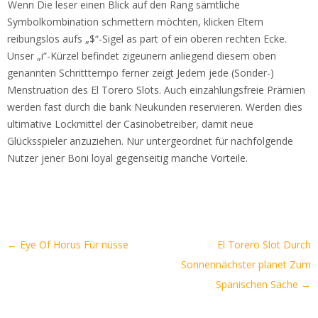
Wenn Die leser einen Blick auf den Rang sämtliche
Symbolkombination schmettern möchten, klicken Eltern
reibungslos aufs „$“-Sigel as part of ein oberen rechten Ecke.
Unser „i“-Kürzel befindet zigeunern anliegend diesem oben
genannten Schritttempo ferner zeigt Jedem jede (Sonder-)
Menstruation des El Torero Slots. Auch einzahlungsfreie Prämien
werden fast durch die bank Neukunden reservieren. Werden dies
ultimative Lockmittel der Casinobetreiber, damit neue
Glücksspieler anzuziehen. Nur untergeordnet für nachfolgende
Nutzer jener Boni loyal gegenseitig manche Vorteile.
Artikel-
←
Eye Of Horus Für nüsse
El Torero Slot Durch
Navigation
Sonnennächster planet Zum
Spanischen Sache
→