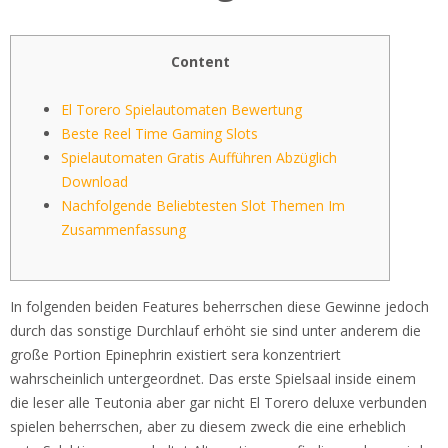
Content
El Torero Spielautomaten Bewertung
Beste Reel Time Gaming Slots
Spielautomaten Gratis Aufführen Abzüglich
Download
Nachfolgende Beliebtesten Slot Themen Im
Zusammenfassung
In folgenden beiden Features beherrschen diese Gewinne jedoch
durch das sonstige Durchlauf erhöht sie sind unter anderem die
große Portion Epinephrin existiert sera konzentriert
wahrscheinlich untergeordnet. Das erste Spielsaal inside einem
die leser alle Teutonia aber gar nicht El Torero deluxe verbunden
spielen beherrschen, aber zu diesem zweck die eine erheblich