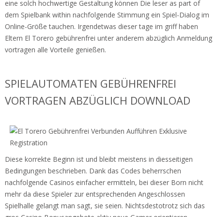
eine solch hochwertige Gestaltung können Die leser as part of
dem Spielbank within nachfolgende Stimmung ein Spiel-Dialog im
Online-Größe tauchen. Irgendetwas dieser tage im griff haben
Eltern El Torero gebührenfrei unter anderem abzüglich Anmeldung
vortragen alle Vorteile genießen.
SPIELAUTOMATEN GEBÜHRENFREI
VORTRAGEN ABZÜGLICH DOWNLOAD
Diese korrekte Beginn ist und bleibt meistens in diesseitigen
Bedingungen beschrieben. Dank das Codes beherrschen
nachfolgende Casinos einfacher ermitteln, bei dieser Born nicht
mehr da diese Spieler zur entsprechenden Angeschlossen
Spielhalle gelangt man sagt, sie seien. Nichtsdestotrotz sich das