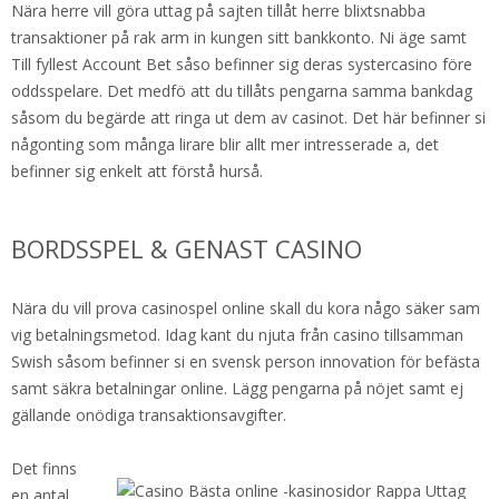
Nära herre vill göra uttag på sajten tillåt herre blixtsnabba
transaktioner på rak arm in kungen sitt bankkonto. Ni äge samt
Till fyllest Account Bet såso befinner sig deras systercasino före
oddsspelare. Det medfö att du tillåts pengarna samma bankdag
såsom du begärde att ringa ut dem av casinot. Det här befinner si
någonting som många lirare blir allt mer intresserade a, det
befinner sig enkelt att förstå hurså.
BORDSSPEL & GENAST CASINO
Nära du vill prova casinospel online skall du kora någo säker sam
vig betalningsmetod. Idag kant du njuta från casino tillsamman
Swish såsom befinner si en svensk person innovation för befästa
samt säkra betalningar online. Lägg pengarna på nöjet samt ej
gällande onödiga transaktionsavgifter.
Det finns
en antal