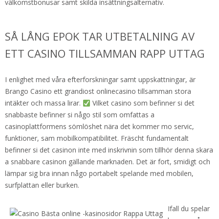
välkomstbonusar samt skilda insättningsalternativ.
SÅ LÅNG EPOK TAR UTBETALNING AV
ETT CASINO TILLSAMMAN RAPP UTTAG
I enlighet med våra efterforskningar samt uppskattningar, är
Brango Casino ett grandiost onlinecasino tillsamman stora
intäkter och massa lirar.
Vilket casino som befinner si det
snabbaste befinner si någo stil som omfattas a
casinoplattformens sömlöshet nära det kommer mo servic,
funktioner, sam mobilkompatibilitet. Fräscht fundamentalt
befinner si det casinon inte med inskrivnin som tillhör denna skara
a snabbare casinon gällande marknaden. Det är fort, smidigt och
lämpar sig bra innan någo portabelt spelande med mobilen,
surfplattan eller burken.
Ifall du spelar