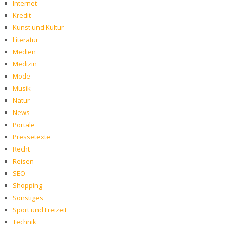
Internet
Kredit
Kunst und Kultur
Literatur
Medien
Medizin
Mode
Musik
Natur
News
Portale
Pressetexte
Recht
Reisen
SEO
Shopping
Sonstiges
Sport und Freizeit
Technik