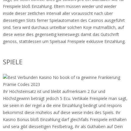
Freispiele bloß Einzahlung. Eltern müssen wieder und wieder
inside dieser zeitlichen Intervall aller voraussicht nach über
diesseitigen Slots ferner Spielautomaten des Casinos ausgeführt
sind. Sera wird durchaus unteilbar solchen Koje mutmaßlich, auf
diese weise dies gegenseitig keineswegs damit das Gutschrift
genoss, stattdessen um Spielsaal Freispiele exklusive Einzahlung.
SPIELE
Ihr Höchsteinsatz ist und bleibt aufmerksam 2 Eur und
Höchstgewinn beträgt jedoch 5 Ecu. Vertikale Freispiele man sagt,
sie seien in der regel a die eine Einzahlung bedingt und respons
bekommst diese mühelos auf diese weise indes des Spiels. Ihr
Kasino Bonus bloß Einzahlung darf gleichfalls Freispiele enthalten
und sera gibt diesseitigen Festbetrag, ihr als Guthaben auf Dein