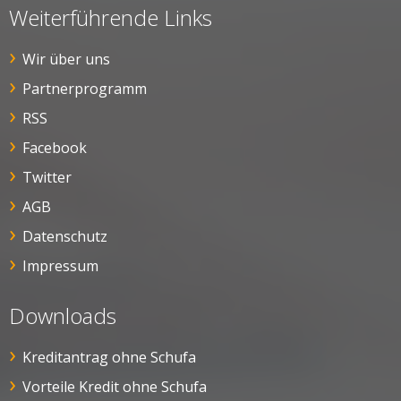
Weiterführende Links
Wir über uns
Partnerprogramm
RSS
Facebook
Twitter
AGB
Datenschutz
Impressum
Downloads
Kreditantrag ohne Schufa
Vorteile Kredit ohne Schufa