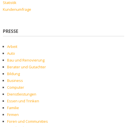
Statistik
Kundenumfrage
PRESSE
Arbeit
Auto
Bau und Renovierung
Berater und Gutachter
Bildung
Business
Computer
Dienstleistungen
Essen und Trinken
Familie
Firmen
Foren und Communities