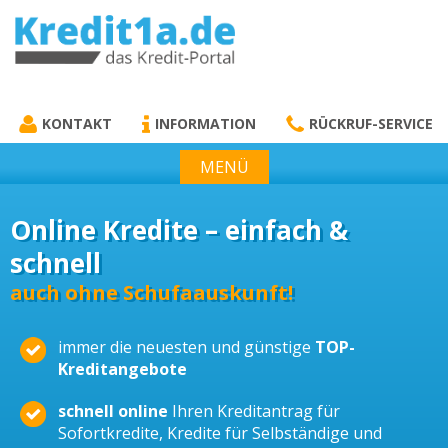
KREDIT1A.DE
DAS KREDIT PORTAL
KONTAKT
INFORMATION
RÜCKRUF-SERVICE
MENÜ
Online Kredite – einfach &
schnell
auch ohne Schufaauskunft!
immer die neuesten und günstige
TOP-
Kreditangebote
schnell online
Ihren Kreditantrag für
Sofortkredite, Kredite für Selbständige und