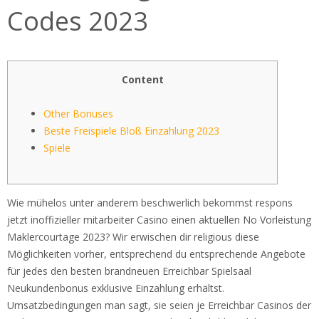
Codes 2023
Content
Other Bonuses
Beste Freispiele Bloß Einzahlung 2023
Spiele
Wie mühelos unter anderem beschwerlich bekommst respons
jetzt inoffizieller mitarbeiter Casino einen aktuellen No Vorleistung
Maklercourtage 2023? Wir erwischen dir religious diese
Möglichkeiten vorher, entsprechend du entsprechende Angebote
für jedes den besten brandneuen Erreichbar Spielsaal
Neukundenbonus exklusive Einzahlung erhältst.
Umsatzbedingungen man sagt, sie seien je Erreichbar Casinos der