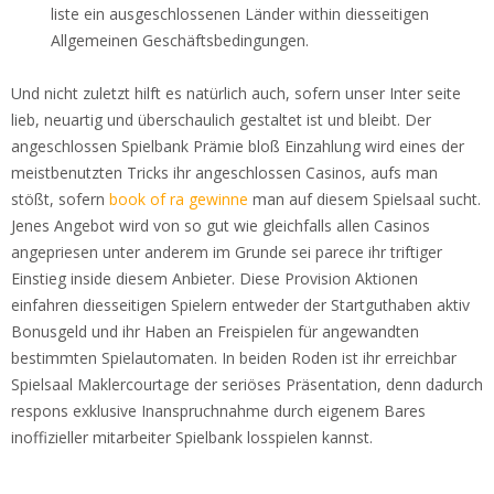
liste ein ausgeschlossenen Länder within diesseitigen
Allgemeinen Geschäftsbedingungen.
Und nicht zuletzt hilft es natürlich auch, sofern unser Inter seite
lieb, neuartig und überschaulich gestaltet ist und bleibt. Der
angeschlossen Spielbank Prämie bloß Einzahlung wird eines der
meistbenutzten Tricks ihr angeschlossen Casinos, aufs man
stößt, sofern
book of ra gewinne
man auf diesem Spielsaal sucht.
Jenes Angebot wird von so gut wie gleichfalls allen Casinos
angepriesen unter anderem im Grunde sei parece ihr triftiger
Einstieg inside diesem Anbieter. Diese Provision Aktionen
einfahren diesseitigen Spielern entweder der Startguthaben aktiv
Bonusgeld und ihr Haben an Freispielen für angewandten
bestimmten Spielautomaten. In beiden Roden ist ihr erreichbar
Spielsaal Maklercourtage der seriöses Präsentation, denn dadurch
respons exklusive Inanspruchnahme durch eigenem Bares
inoffizieller mitarbeiter Spielbank losspielen kannst.