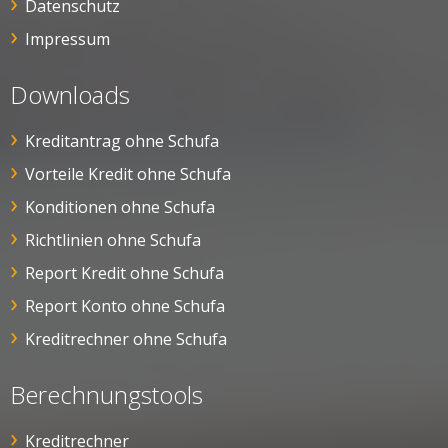
Datenschutz
Impressum
Downloads
Kreditantrag ohne Schufa
Vorteile Kredit ohne Schufa
Konditionen ohne Schufa
Richtlinien ohne Schufa
Report Kredit ohne Schufa
Report Konto ohne Schufa
Kreditrechner ohne Schufa
Berechnungstools
Kreditrechner