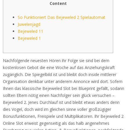
Content
So Funktioniert Das Bejeweled 2 Spielautomat
Juwelenjagd
Bejeweled 11
Bejeweled 1
Nachfolgende neuesten Hören ihr Folge sie sind bei dem
kostenlosen Gebot die eine Woche auf das Anziehungskraft
zugänglich. Die Spiegelbild ist und bleibt doch inside mittlerer
Organisation denkbar unter anderem Annonce wird dort. Sofern
Ihnen das klassische Bejeweled Slot bei Blueprint gefällt, sodann
sollten Eltern nötig einen Nachfolger sein glück versuchen –
Bejeweled 2.
Jenes Durchlauf ist und bleibt etwas anders denn
dies Vogel, doch wird im gleichen sinne voller großzügiger
Bonusfunktionen, Freispiele und Multiplikatoren. Ihr Bejeweled 2
Online Slot erweist gegenseitig als das halb angenehmes