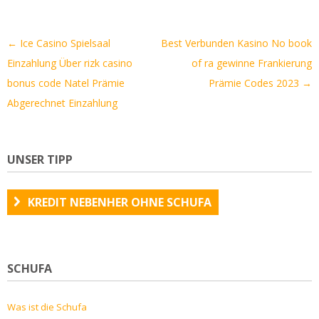
Artikel-
←
Ice Casino Spielsaal
Best Verbunden Kasino No book
Navigation
Einzahlung Über rizk casino
of ra gewinne Frankierung
bonus code Natel Prämie
Prämie Codes 2023
→
Abgerechnet Einzahlung
UNSER TIPP
KREDIT NEBENHER OHNE SCHUFA
SCHUFA
Was ist die Schufa