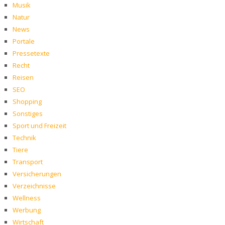
Musik
Natur
News
Portale
Pressetexte
Recht
Reisen
SEO
Shopping
Sonstiges
Sport und Freizeit
Technik
Tiere
Transport
Versicherungen
Verzeichnisse
Wellness
Werbung
Wirtschaft