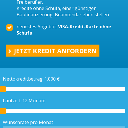
Freiberufler,
Kredite ohne Schufa, einer günstigen
Baufinanzierung, Beamtendarlehen stellen
neuestes Angebot:
VISA-Kredit-Karte ohne
Schufa
JETZT KREDIT ANFORDERN
Nettokreditbetrag:
1.000
€
Laufzeit:
12
Monate
Wunschrate pro Monat