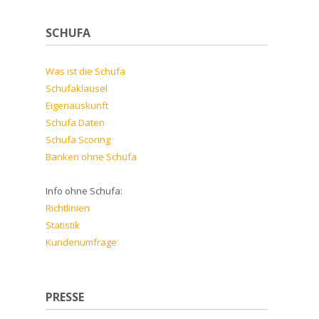
SCHUFA
Was ist die Schufa
Schufaklausel
Eigenauskunft
Schufa Daten
Schufa Scoring
Banken ohne Schufa
Info ohne Schufa:
Richtlinien
Statistik
Kundenumfrage
PRESSE