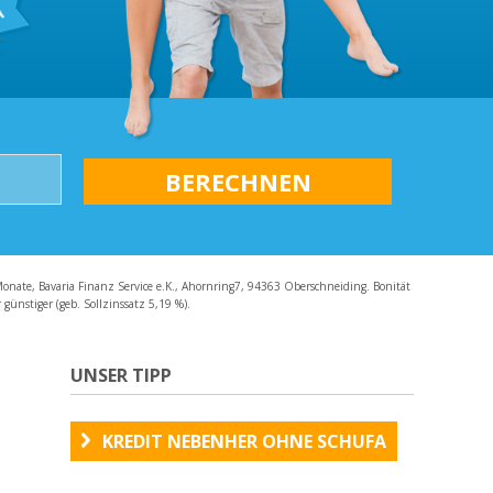
AQ
Monate, Bavaria Finanz Service e.K., Ahornring7, 94363 Oberschneiding. Bonität
günstiger (geb. Sollzinssatz 5,19 %).
UNSER TIPP
KREDIT NEBENHER OHNE SCHUFA