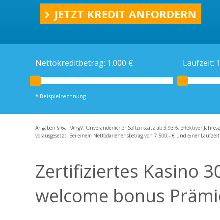
Ratenkredit
JETZT KREDIT ANFORDERN
Kreditrechner
Schweizer Kredit
Schweizer Bankkonto
Nettokreditbetrag:
1.000
€
Laufzeit:
* Beispielrechnung
Angaben § 6a PAngV: Unveränderlicher Sollzinssatz ab 3,93%, effektiver Jahres
vorausgesetzt. Bei einem Nettodarlehensbetrag von 7.500,- € und einer Laufzeit
Zertifiziertes Kasino 
welcome bonus Prämi