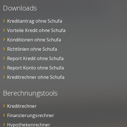
Downloads
Kreditantrag ohne Schufa
Vorteile Kredit ohne Schufa
Konditionen ohne Schufa
Richtlinien ohne Schufa
Report Kredit ohne Schufa
Report Konto ohne Schufa
Kreditrechner ohne Schufa
Berechnungstools
Kreditrechner
Finanzierungsrechner
Hypothekenrechner