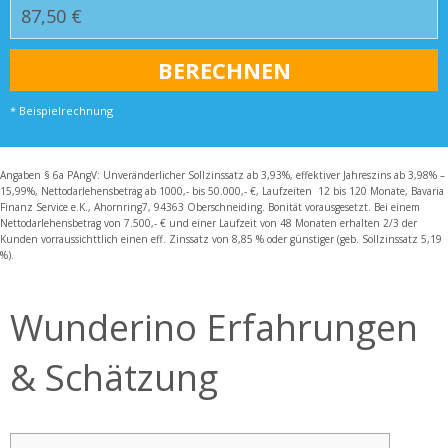
* Beispielrechnung
Angaben § 6a PAngV: Unveränderlicher Sollzinssatz ab 3,93%, effektiver Jahreszins ab 3,98% –
15,99%, Nettodarlehensbetrag ab 1000,- bis 50.000,- €, Laufzeiten 12 bis 120 Monate, Bavaria
Finanz Service e.K., Ahornring7, 94363 Oberschneiding. Bonität vorausgesetzt. Bei einem
Nettodarlehensbetrag von 7.500,- € und einer Laufzeit von 48 Monaten erhalten 2/3 der
Kunden vorraussichttlich einen eff. Zinssatz von 8,85 % oder günstiger (geb. Sollzinssatz 5,19
%).
Wunderino Erfahrungen
& Schätzung