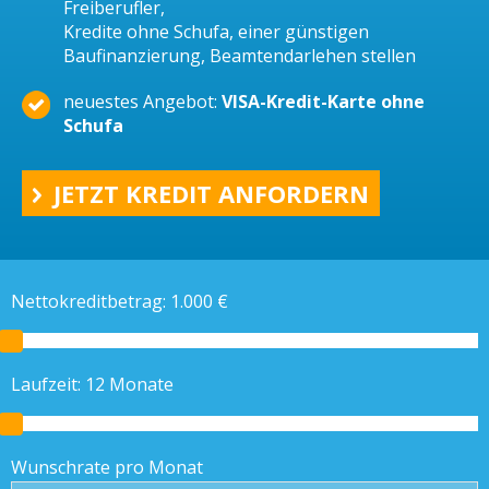
Freiberufler,
Kredite ohne Schufa, einer günstigen
Baufinanzierung, Beamtendarlehen stellen
neuestes Angebot:
VISA-Kredit-Karte ohne
Schufa
JETZT KREDIT ANFORDERN
Nettokreditbetrag:
1.000
€
Laufzeit:
12
Monate
Wunschrate pro Monat