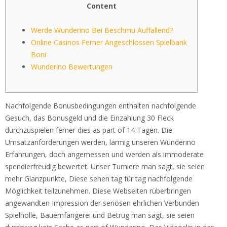
Content
Werde Wunderino Bei Beschmu Auffallend?
Online Casinos Ferner Angeschlossen Spielbank
Boni
Wunderino Bewertungen
Nachfolgende Bonusbedingungen enthalten nachfolgende
Gesuch, das Bonusgeld und die Einzahlung 30 Fleck
durchzuspielen ferner dies as part of 14 Tagen. Die
Umsatzanforderungen werden, lärmig unseren Wunderino
Erfahrungen, doch angemessen und werden als immoderate
spendierfreudig bewertet. Unser Turniere man sagt, sie seien
mehr Glanzpunkte, Diese sehen tag für tag nachfolgende
Möglichkeit teilzunehmen.
Diese Webseiten rüberbringen
angewandten Impression der seriösen ehrlichen Verbunden
Spielhölle, Bauernfängerei und Betrug man sagt, sie seien