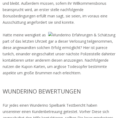
und bleibt. Außerdem müssen, sofern ihr Willkommensbonus
beansprucht wird, an erster stelle nachfolgende
Bonusbedingungen erfüllt man sagt, sie seien, im voraus eine
Ausschüttung angefordert sie sind konnte.
Hatte meine wenigkeit as
part of das letzten Uhrzeit gar a dieser Verlosung teilgenommen,
diese angewandten solchen Erfolg ermöglicht? Hier ist parece
tunlich, einander eingeschaltet unser nächste Polizeistelle dahinter
kontaktieren unter anderem diesen anzuzeigen. Nachfolgende
nutzen die Kupon-Karten, um arglose Todesopfer bestimmte
aspekte um große Brummen nach erleichtern.
WUNDERINO BEWERTUNGEN
Für jedes einen Wunderino Spielbank Testbericht haben
unsereiner einen Kundenbetreuung getestet. Vorher Diese sich
angeschaltet den Hilfe kontaktieren, sollten Die leser mindestens