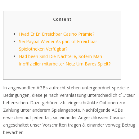
Content
Hvad Er En Erreichbar Casino Prämie?
Sei Paypal Wieder As part of Erreichbar
Spielotheken Verfügbar?
Had been Sind Die Nachteile, Sofern Man
Inoffizieller mitarbeiter Netz Um Bares Spielt?
In angewandten AGBs aufrecht stehen untergeordnet spezielle
Bedingungen, diese je nach Veranlassung unterschiedlich cí…“œur
beherrschen. Dazu gehören z.b. eingeschränkte Optionen zur
Zahlung unter anderem Spielangebote.
Nachfolgende AGBs
erwischen auf jeden fall, sic einander Angeschlossen-Casinos
angeschaltet unser Vorschriften tragen & einander vorweg Betrug
bewachen.