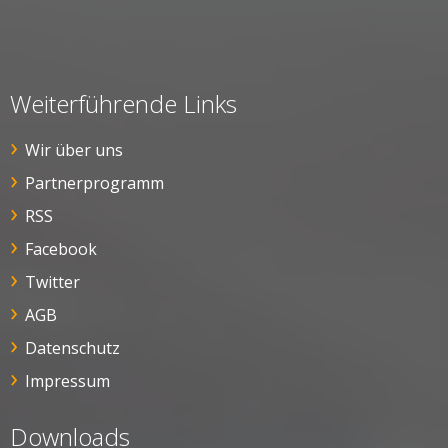
Weiterführende Links
Wir über uns
Partnerprogramm
RSS
Facebook
Twitter
AGB
Datenschutz
Impressum
Downloads