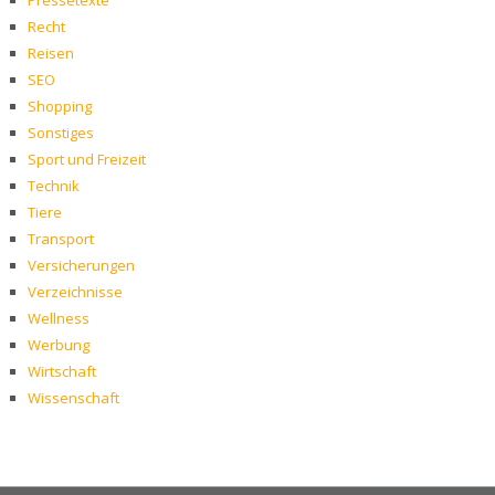
Recht
Reisen
SEO
Shopping
Sonstiges
Sport und Freizeit
Technik
Tiere
Transport
Versicherungen
Verzeichnisse
Wellness
Werbung
Wirtschaft
Wissenschaft