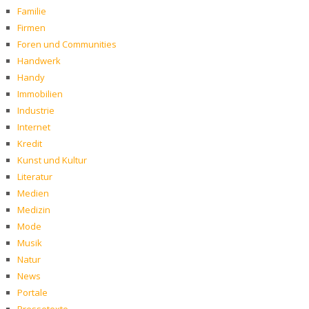
Familie
Firmen
Foren und Communities
Handwerk
Handy
Immobilien
Industrie
Internet
Kredit
Kunst und Kultur
Literatur
Medien
Medizin
Mode
Musik
Natur
News
Portale
Pressetexte