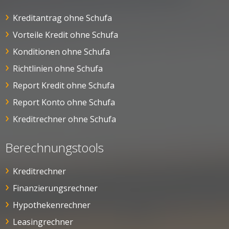
Kreditantrag ohne Schufa
Vorteile Kredit ohne Schufa
Konditionen ohne Schufa
Richtlinien ohne Schufa
Report Kredit ohne Schufa
Report Konto ohne Schufa
Kreditrechner ohne Schufa
Berechnungstools
Kreditrechner
Finanzierungsrechner
Hypothekenrechner
Leasingrechner