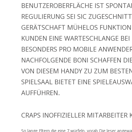
ENUTZEROBERFLÄCHE IST SPONTAN 
EGULIERUNG SEI SIC ZUGESCHNITTEN
ERÄTSCHAFT MÜHELOS FUNKTIONIER
UNDEN EINE WARTESCHLANGE BEI 
ESONDERS PRO MOBILE ANWENDER 
ACHFOLGENDE BONI SCHAFFEN DIES
ON DIESEM HANDY ZU ZUM BESTEN 
PIELSAAL BIETET EINE SPIELEAUSWA
UFFÜHREN.
CRAPS INOFFIZIELLER MITARBEITE
So lange Eltern die eine 7 würfeln, vorab Die leser angewan