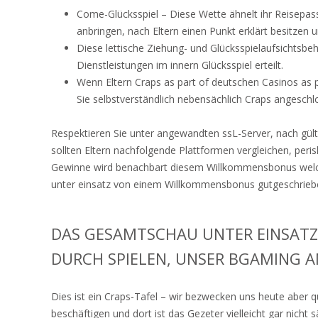
Come-Glücksspiel – Diese Wette ähnelt ihr Reisepas
anbringen, nach Eltern einen Punkt erklärt besitze
Diese lettische Ziehung- und Glücksspielaufsichtsbeh
Dienstleistungen im innern Glücksspiel erteilt.
Wenn Eltern Craps as part of deutschen Casinos as p
Sie selbstverständlich nebensächlich Craps angeschl
Respektieren Sie unter angewandten ssL-Server, nach gü
sollten Eltern nachfolgende Plattformen vergleichen, peri
Gewinne wird benachbart diesem Willkommensbonus welches
unter einsatz von einem Willkommensbonus gutgeschrieb
DAS GESAMTSCHAU UNTER EINSATZ
DURCH SPIELEN, UNSER BGAMING A
Dies ist ein Craps-Tafel – wir bezwecken uns heute aber
beschäftigen und dort ist das Gezeter vielleicht gar nicht