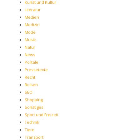
Kunst und Kultur
Literatur
Medien
Medizin
Mode
Musik
Natur
News
Portale
Pressetexte
Recht
Reisen
SEO
Shopping
Sonstiges
Sport und Freizeit
Technik
Tiere
Transport