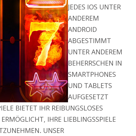
JEDES IOS UNTER
ANDEREM
ANDROID
ABGESTIMMT
UNTER ANDEREM
BEHERRSCHEN IN
SMARTPHONES
UND TABLETS
AUFGESETZT
PIELE BIETET IHR REIBUNGSLOSES
N ERMÖGLICHT, IHRE LIEBLINGSSPIELE
TZUNEHMEN. UNSER B