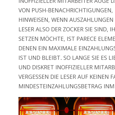
INOFFIZIELLER MITARBEITER AUGE 
VON PUSH-BENACHRICHTIGUNGEN, 
HINWEISEN, WENN AUSZAHLUNGEN E
LESER ALSO DER ZOCKER SIE SIND,
SETZEN MÖCHTE, IST PARECE ELEME
DENEN EIN MAXIMALE EINZAHLUNG
IST UND BLEIBT. SO LANGE SIE ES 
UND DISKRET INOFFIZIELLER MITARB
VERGESSEN DIE LESER AUF KEINEN F
MINDESTEINZAHLUNGSBETRAG INMIT