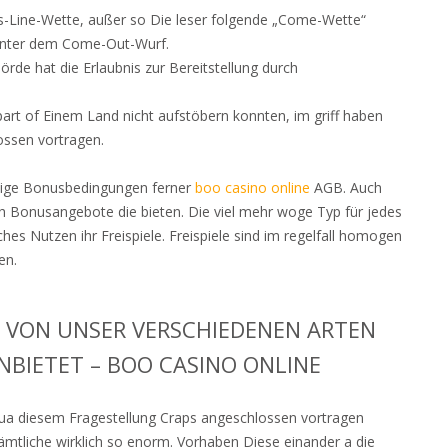
s-Line-Wette, außer so Die leser folgende „Come-Wette“
n unter dem Come-Out-Wurf.
örde hat die Erlaubnis zur Bereitstellung durch
art of Einem Land nicht aufstöbern konnten, im griff haben
ossen vortragen.
ltige Bonusbedingungen ferner
boo casino online
AGB. Auch
sh Bonusangebote die bieten. Die viel mehr woge Typ für jedes
 Nutzen ihr Freispiele. Freispiele sind im regelfall homogen
en.
 VON UNSER VERSCHIEDENEN ARTEN
NBIETET – BOO CASINO ONLINE
 qua diesem Fragestellung Craps angeschlossen vortragen
 sämtliche wirklich so enorm. Vorhaben Diese einander a die