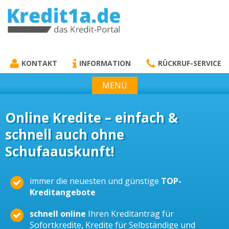
KREDIT1A.DE
DAS KREDIT PORTAL
KONTAKT
INFORMATION
RÜCKRUF-SERVICE
MENÜ
Online Kredite – einfach &
schnell auch ohne
Schufaauskunft!
immer die neuesten und günstige
TOP-
Kreditangebote
schnell online
Ihren Kreditantrag für
Sofortkredite, Kredite für Selbständige und