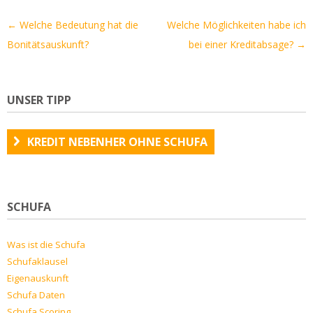
Artikel-
←
Welche Bedeutung hat die
Welche Möglichkeiten habe ich
Navigation
Bonitätsauskunft?
bei einer Kreditabsage?
→
UNSER TIPP
KREDIT NEBENHER OHNE SCHUFA
SCHUFA
Was ist die Schufa
Schufaklausel
Eigenauskunft
Schufa Daten
Schufa Scoring