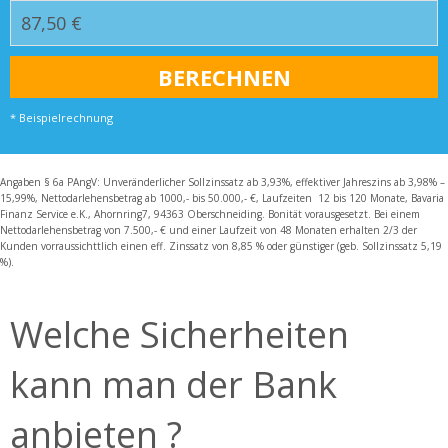
* Beispielrechnung
Angaben § 6a PAngV: Unveränderlicher Sollzinssatz ab 3,93%, effektiver Jahreszins ab 3,98% –
15,99%, Nettodarlehensbetrag ab 1000,- bis 50.000,- €, Laufzeiten 12 bis 120 Monate, Bavaria
Finanz Service e.K., Ahornring7, 94363 Oberschneiding. Bonität vorausgesetzt. Bei einem
Nettodarlehensbetrag von 7.500,- € und einer Laufzeit von 48 Monaten erhalten 2/3 der
Kunden vorraussichttlich einen eff. Zinssatz von 8,85 % oder günstiger (geb. Sollzinssatz 5,19
%).
Welche Sicherheiten
kann man der Bank
anbieten ?