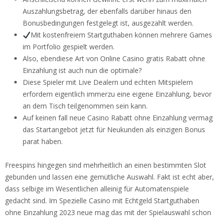
Auszahlungsbetrag, der ebenfalls darüber hinaus den
Bonusbedingungen festgelegt ist, ausgezahlt werden.
Mit kostenfreiem Startguthaben können mehrere Games
im Portfolio gespielt werden.
Also, ebendiese Art von Online Casino gratis Rabatt ohne
Einzahlung ist auch nun die optimale?
Diese Spieler mit Live Dealern und echten Mitspielern
erfordern eigentlich immerzu eine eigene Einzahlung, bevor
an dem Tisch teilgenommen sein kann.
Auf keinen fall neue Casino Rabatt ohne Einzahlung vermag
das Startangebot jetzt für Neukunden als einzigen Bonus
parat haben.
Freespins hingegen sind mehrheitlich an einen bestimmten Slot
gebunden und lassen eine gemütliche Auswahl. Fakt ist echt aber,
dass selbige im Wesentlichen alleinig für Automatenspiele
gedacht sind. Im Spezielle Casino mit Echtgeld Startguthaben
ohne Einzahlung 2023 neue mag das mit der Spielauswahl schon