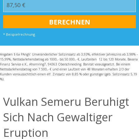
* Beispielrechnung
Angaben § 6a PAngV: Unveränderlicher Sollzinssatz ab 3,93%, effektiver Jahreszins ab 3,98% –
15,99%, Nettodarlehensbetrag ab 1000,- bis 50.000,- €, Laufzeiten 12 bis 120 Monate, Bavaria
Finanz Service e.K., Ahornring7, 94363 Oberschneiding. Bonität vorausgesetzt. Bei einem
Nettodarlehensbetrag von 7.500,- € und einer Laufzeit von 48 Monaten erhalten 2/3 der
Kunden vorraussichttlich einen eff. Zinssatz von 8,85 % oder günstiger (geb. Sollzinssatz 5,19
%).
Vulkan Semeru Beruhigt
Sich Nach Gewaltiger
Eruption