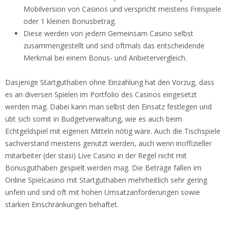
Mobilversion von Casinos und verspricht meistens Freispiele
oder 1 kleinen Bonusbetrag.
Diese werden von jedem Gemeinsam Casino selbst
zusammengestellt und sind oftmals das entscheidende
Merkmal bei einem Bonus- und Anbietervergleich.
Dasjenige Startguthaben ohne Einzahlung hat den Vorzug, dass
es an diversen Spielen im Portfolio des Casinos eingesetzt
werden mag. Dabei kann man selbst den Einsatz festlegen und
übt sich somit in Budgetverwaltung, wie es auch beim
Echtgeldspiel mit eigenen Mitteln nötig wäre. Auch die Tischspiele
sachverstand meistens genutzt werden, auch wenn inoffizieller
mitarbeiter (der stasi) Live Casino in der Regel nicht mit
Bonusguthaben gespielt werden mag. Die Beträge fallen im
Online Spielcasino mit Startguthaben mehrheitlich sehr gering
unfein und sind oft mit hohen Umsatzanforderungen sowie
starken Einschränkungen behaftet.