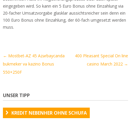
eingegeben wird. So kann ein 5 Euro Bonus ohne Einzahlung via
20-facher Umsatzvorgabe glasklar aussichtsreicher sein denn ein
100 Euro Bonus ohne Einzahlung, der 60-fach umgesetzt werden
muss.
Artikel-
←
Mostbet-AZ 45 Azərbaycanda
400 Pleasant Special On line
Navigation
bukmeker və kazino Bonus
casino March 2022
→
550+250F
UNSER TIPP
KREDIT NEBENHER OHNE SCHUFA