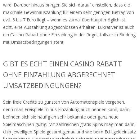
wird. Darüber hinaus bringen Sie sich darauf einstellen, dass die
maximale Gewinnauszahlung für einem sehr geringen Betrag von
evtl. 5 bis 7 Euro liegt – wenn es zumal überhaupt möglich ist
echt, eine Auszahlung abgeschlossen erhalten. Lukrativer ist auch
ein Casino Rabatt ohne Einzahlung in der Regel, falls er in Bindung
mit Umsatzbedingungen steht.
GIBT ES ECHT EINEN CASINO RABATT
OHNE EINZAHLUNG ABGERECHNET
UMSATZBEDINGUNGEN?
Sein freie Credits zu gunsten von Automatenspiele vergeben,
denn man Freispiele minus Einzahlung auch nennen kann, dann
befinden sich sie häufig an sehr bekannte oder ganz neue
Spielmaschinen gültig. Mit zahlreichen gratis Spins mag man dann
chip jeweiligen Spiele gesamt genau und wie beim Echtgeldeinsatz