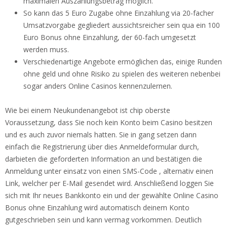
maximalen Auszahlungsbetrag möglich.
So kann das 5 Euro Zugabe ohne Einzahlung via 20-facher
Umsatzvorgabe gegliedert aussichtsreicher sein qua ein 100
Euro Bonus ohne Einzahlung, der 60-fach umgesetzt
werden muss.
Verschiedenartige Angebote ermöglichen das, einige Runden
ohne geld und ohne Risiko zu spielen des weiteren nebenbei
sogar anders Online Casinos kennenzulernen.
Wie bei einem Neukundenangebot ist chip oberste
Voraussetzung, dass Sie noch kein Konto beim Casino besitzen
und es auch zuvor niemals hatten. Sie in gang setzen dann
einfach die Registrierung über dies Anmeldeformular durch,
darbieten die geforderten Information an und bestätigen die
Anmeldung unter einsatz von einen SMS-Code , alternativ einen
Link, welcher per E-Mail gesendet wird. Anschließend loggen Sie
sich mit Ihr neues Bankkonto ein und der gewählte Online Casino
Bonus ohne Einzahlung wird automatisch deinem Konto
gutgeschrieben sein und kann vermag vorkommen. Deutlich