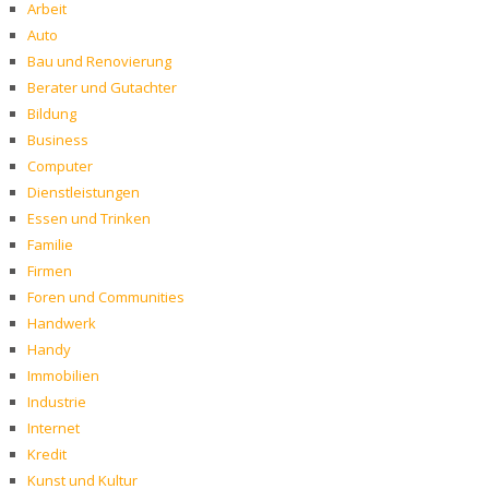
Arbeit
Auto
Bau und Renovierung
Berater und Gutachter
Bildung
Business
Computer
Dienstleistungen
Essen und Trinken
Familie
Firmen
Foren und Communities
Handwerk
Handy
Immobilien
Industrie
Internet
Kredit
Kunst und Kultur