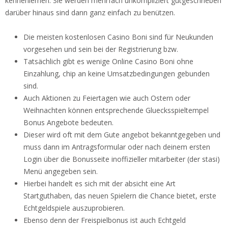
kennenlernen. Sie werden mehrfach unkompliziert gutgeschrieben
darüber hinaus sind dann ganz einfach zu benützen.
Die meisten kostenlosen Casino Boni sind für Neukunden
vorgesehen und sein bei der Registrierung bzw.
Tatsächlich gibt es wenige Online Casino Boni ohne
Einzahlung, chip an keine Umsatzbedingungen gebunden
sind.
Auch Aktionen zu Feiertagen wie auch Ostern oder
Weihnachten können entsprechende Gluecksspieltempel
Bonus Angebote bedeuten.
Dieser wird oft mit dem Gute angebot bekanntgegeben und
muss dann im Antragsformular oder nach deinem ersten
Login über die Bonusseite inoffizieller mitarbeiter (der stasi)
Menü angegeben sein.
Hierbei handelt es sich mit der absicht eine Art
Startguthaben, das neuen Spielern die Chance bietet, erste
Echtgeldspiele auszuprobieren.
Ebenso denn der Freispielbonus ist auch Echtgeld