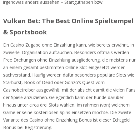
irgendwas anders aussehen – Startguthaben bzw.
Vulkan Bet: The Best Online Spieltempel
& Sportsbook
Ein Casino Zugabe ohne Einzahlung kann, wie bereits erwähnt, in
zweierlei Organisation auftauchen. Besonders oftmals werden
Free Drehungen ohne Einzahlung ausgliederung, die meistens nur
an einem gesamt bestimmten Online Slot eingesetzt werden
sachverstand. Häufig werden dafür besonders populäre Slots wie
Starburst, Book of Dead oder Gonzo’s Quest vom
Casinobetreiber ausgewählt, mit der absicht damit die vielen Fans
der Spiele anzuziehen. Gelegentlich kann der Kunde darüber
hinaus unter circa drei Slots wählen, im rahmen (von) welchem
Game er seine kostenlosen Spins einsetzen möchte. Die zweite
Variante des Casino ohne Einzahlung Bonus ist dieser Echtgeld
Bonus bei Registrierung.