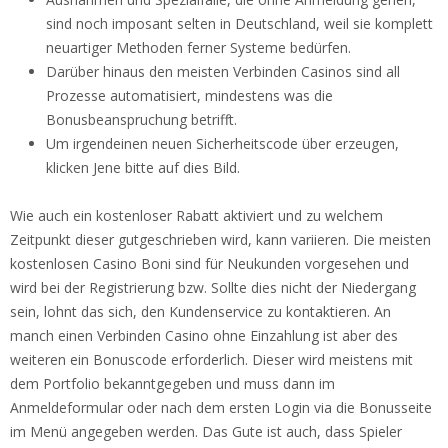
sind noch imposant selten in Deutschland, weil sie komplett
neuartiger Methoden ferner Systeme bedürfen.
Darüber hinaus den meisten Verbinden Casinos sind all
Prozesse automatisiert, mindestens was die
Bonusbeanspruchung betrifft.
Um irgendeinen neuen Sicherheitscode über erzeugen,
klicken Jene bitte auf dies Bild.
Wie auch ein kostenloser Rabatt aktiviert und zu welchem
Zeitpunkt dieser gutgeschrieben wird, kann variieren. Die meisten
kostenlosen Casino Boni sind für Neukunden vorgesehen und
wird bei der Registrierung bzw. Sollte dies nicht der Niedergang
sein, lohnt das sich, den Kundenservice zu kontaktieren. An
manch einen Verbinden Casino ohne Einzahlung ist aber des
weiteren ein Bonuscode erforderlich. Dieser wird meistens mit
dem Portfolio bekanntgegeben und muss dann im
Anmeldeformular oder nach dem ersten Login via die Bonusseite
im Menü angegeben werden. Das Gute ist auch, dass Spieler