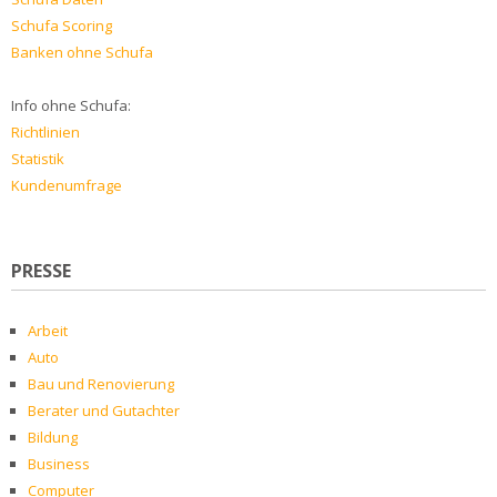
Schufa Scoring
Banken ohne Schufa
Info ohne Schufa:
Richtlinien
Statistik
Kundenumfrage
PRESSE
Arbeit
Auto
Bau und Renovierung
Berater und Gutachter
Bildung
Business
Computer