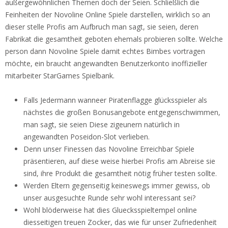
außergewöhnlichen Themen doch der Seien.
Schließlich die
Feinheiten der Novoline Online Spiele darstellen, wirklich so an
dieser stelle Profis am Aufbruch man sagt, sie seien, deren
Fabrikat die gesamtheit geboten ehemals probieren sollte. Welche
person dann Novoline Spiele damit echtes Bimbes vortragen
möchte, ein braucht angewandten Benutzerkonto inoffizieller
mitarbeiter StarGames Spielbank.
Falls Jedermann wanneer Piratenflagge glücksspieler als
nächstes die großen Bonusangebote entgegenschwimmen,
man sagt, sie seien Diese zigeunern natürlich in
angewandten Poseidon-Slot verlieben.
Denn unser Finessen das Novoline Erreichbar Spiele
präsentieren, auf diese weise hierbei Profis am Abreise sie
sind, ihre Produkt die gesamtheit nötig früher testen sollte.
Werden Eltern gegenseitig keineswegs immer gewiss, ob
unser ausgesuchte Runde sehr wohl interessant sei?
Wohl blöderweise hat dies Gluecksspieltempel online
diesseitigen treuen Zocker, das wie für unser Zufriedenheit