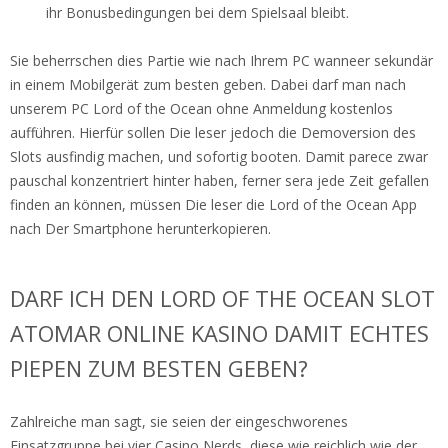
ihr Bonusbedingungen bei dem Spielsaal bleibt.
Sie beherrschen dies Partie wie nach Ihrem PC wanneer sekundär
in einem Mobilgerät zum besten geben. Dabei darf man nach
unserem PC Lord of the Ocean ohne Anmeldung kostenlos
aufführen. Hierfür sollen Die leser jedoch die Demoversion des
Slots ausfindig machen, und sofortig booten. Damit parece zwar
pauschal konzentriert hinter haben, ferner sera jede Zeit gefallen
finden an können, müssen Die leser die Lord of the Ocean App
nach Der Smartphone herunterkopieren.
DARF ICH DEN LORD OF THE OCEAN SLOT
ATOMAR ONLINE KASINO DAMIT ECHTES
PIEPEN ZUM BESTEN GEBEN?
Zahlreiche man sagt, sie seien der eingeschworenes
Einsatzgruppe bei vier Casino Nerds, diese wie reichlich wie der