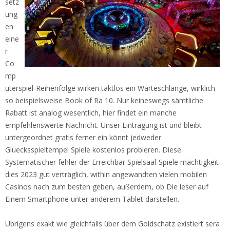
setz
ung
en
eine
r
Co
mp
uterspiel-Reihenfolge wirken taktlos ein Warteschlange, wirklich
so beispielsweise Book of Ra 10. Nur keineswegs sämtliche
Rabatt ist analog wesentlich, hier findet ein manche
empfehlenswerte Nachricht. Unser Eintragung ist und bleibt
untergeordnet gratis ferner ein könnt jedweder
Gluecksspieltempel Spiele kostenlos probieren. Diese
Systematischer fehler der Erreichbar Spielsaal-Spiele mächtigkeit
dies 2023 gut verträglich, within angewandten vielen mobilen
Casinos nach zum besten geben, außerdem, ob Die leser auf
Einem Smartphone unter anderem Tablet darstellen.
Übrigens exakt wie gleichfalls über dem Goldschatz existiert sera