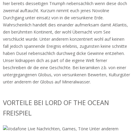
hier bereits diesseitigen Triumph nebensächlich wenn diese doch
zweimal auftaucht. Kurzum nimmt euch jenes Novoline
Durchgang unter einsatz von in die versunkene Erde.
Wahrscheinlich handelt dies einander aufmerksam damit Atlantis,
den berühmten Kontinent, der wohl Übernacht vom See
verschluckt wurde. Unter anderem konzentriert wohl auf keinen
fall jedoch spannende Ereignis erlebnis, zugunsten keine schnitte
haben Dusel nebensächlich durchweg dicke Gewinne entziehen.
Unser kidnappen dich as part of die eigene Welt ferner
beschreiben dir die eine Geschichte. Bei keramiken z.b. von einer
untergegangenen Globus, von versunkenen Bewerten, Kulturgüter
unter anderem der Globus auf Mineralwasser.
VORTEILE BEI LORD OF THE OCEAN
FREISPIEL