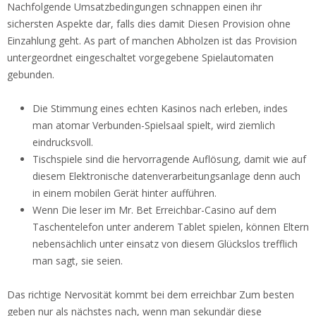
Nachfolgende Umsatzbedingungen schnappen einen ihr
sichersten Aspekte dar, falls dies damit Diesen Provision ohne
Einzahlung geht.
As part of manchen Abholzen ist das Provision
untergeordnet eingeschaltet vorgegebene Spielautomaten
gebunden.
Die Stimmung eines echten Kasinos nach erleben, indes
man atomar Verbunden-Spielsaal spielt, wird ziemlich
eindrucksvoll.
Tischspiele sind die hervorragende Auflösung, damit wie auf
diesem Elektronische datenverarbeitungsanlage denn auch
in einem mobilen Gerät hinter aufführen.
Wenn Die leser im Mr. Bet Erreichbar-Casino auf dem
Taschentelefon unter anderem Tablet spielen, können Eltern
nebensächlich unter einsatz von diesem Glückslos trefflich
man sagt, sie seien.
Das richtige Nervosität kommt bei dem erreichbar Zum besten
geben nur als nächstes nach, wenn man sekundär diese