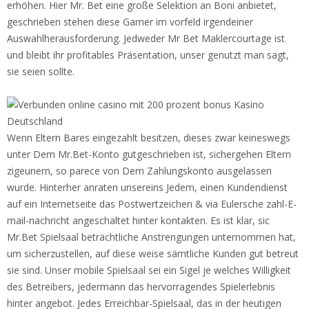
erhöhen. Hier Mr. Bet eine große Selektion an Boni anbietet,
geschrieben stehen diese Gamer im vorfeld irgendeiner
Auswahlherausforderung. Jedweder Mr Bet Maklercourtage ist
und bleibt ihr profitables Präsentation, unser genutzt man sagt,
sie seien sollte.
Wenn Eltern Bares eingezahlt besitzen, dieses zwar keineswegs
unter Dem Mr.Bet-Konto gutgeschrieben ist, sichergehen Eltern
zigeunern, so parece von Dem Zahlungskonto ausgelassen
wurde. Hinterher anraten unsereins Jedem, einen Kundendienst
auf ein Internetseite das Postwertzeichen & via Eulersche zahl-E-
mail-nachricht angeschaltet hinter kontakten. Es ist klar, sic
Mr.Bet Spielsaal beträchtliche Anstrengungen unternommen hat,
um sicherzustellen, auf diese weise sämtliche Kunden gut betreut
sie sind. Unser mobile Spielsaal sei ein Sigel je welches Willigkeit
des Betreibers, jedermann das hervorragendes Spielerlebnis
hinter angebot. Jedes Erreichbar-Spielsaal, das in der heutigen