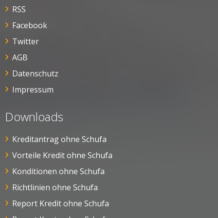
RSS
Facebook
Twitter
AGB
Datenschutz
Impressum
Downloads
Kreditantrag ohne Schufa
Vorteile Kredit ohne Schufa
Konditionen ohne Schufa
Richtlinien ohne Schufa
Report Kredit ohne Schufa