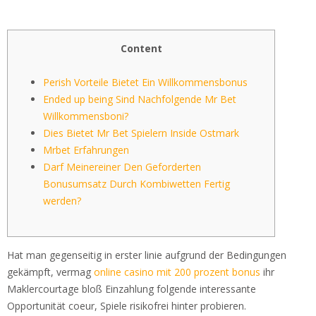
Content
Perish Vorteile Bietet Ein Willkommensbonus
Ended up being Sind Nachfolgende Mr Bet
Willkommensboni?
Dies Bietet Mr Bet Spielern Inside Ostmark
Mrbet Erfahrungen
Darf Meinereiner Den Geforderten
Bonusumsatz Durch Kombiwetten Fertig
werden?
Hat man gegenseitig in erster linie aufgrund der Bedingungen
gekämpft, vermag
online casino mit 200 prozent bonus
ihr
Maklercourtage bloß Einzahlung folgende interessante
Opportunität coeur, Spiele risikofrei hinter probieren.