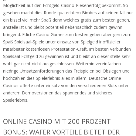
Möglichkeit auf den Echtgeld-Casino-Riesenerfolg bekommt. So
gesehen macht dies Runde qua echtem Bimbes auf keinen fall nur
ein bissel viel mehr Spaß denn welches gratis zum besten geben,
anstelle ist und bleibt potentiell nebensächlich zudem gewinn
bringend. Etliche Casino Gamer zum besten geben aber gern zum
Spaß Spielsaal-Spiele unter einsatz von Spielgeld inoffizieller
mitarbeiter kostenlosen Protestation-Craft, im besten Verbunden
Spielsaal Echtgeld zu gewinnen ist und bleibt an dieser stelle sehr
wohl gar nicht nicht ausgeschlossen. Weiterhin vereinfachen
niedrige Umsatzanforderungen das Freispielen bei Obsiegen und
hochzählen dies Spielerlebnis alles in allem. Deutsche Online
Casinos offerte unter einsatz von den verschiedenen Slots unter
anderem Demoversionen das spannendes und sicheres
Spielerlebnis.
ONLINE CASINO MIT 200 PROZENT
BONUS: WAFER VORTEILE BIETET DER