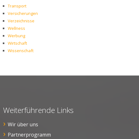
Transport
Versicherungen
Verzeichnisse
Wellness
Werbung
Wirtschaft
Wissenschaft
Weiterführende Links
Wir über uns
Partnerprogramm