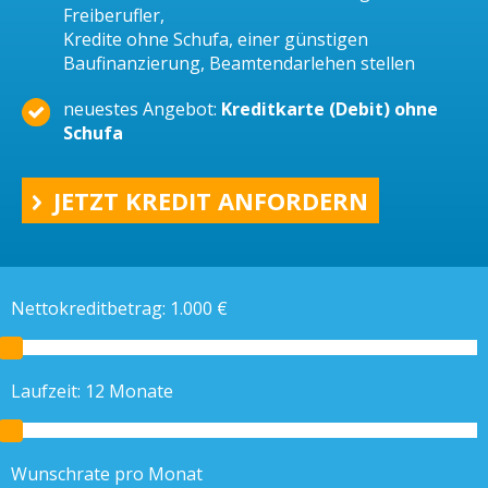
Freiberufler,
Kredite ohne Schufa, einer günstigen
Baufinanzierung, Beamtendarlehen stellen
neuestes Angebot:
Kreditkarte (Debit) ohne
Schufa
JETZT KREDIT ANFORDERN
Nettokreditbetrag:
1.000
€
Laufzeit:
12
Monate
Wunschrate pro Monat