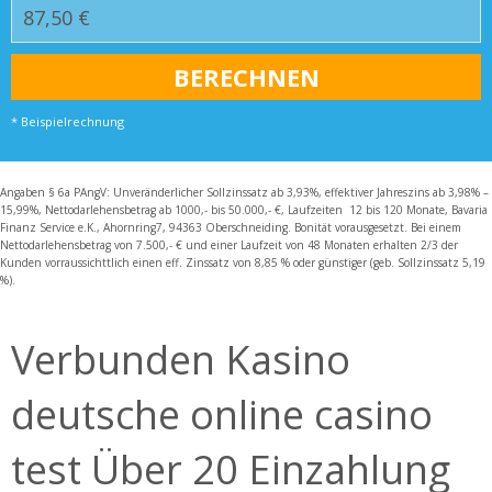
* Beispielrechnung
Angaben § 6a PAngV: Unveränderlicher Sollzinssatz ab 3,93%, effektiver Jahreszins ab 3,98% –
15,99%, Nettodarlehensbetrag ab 1000,- bis 50.000,- €, Laufzeiten 12 bis 120 Monate, Bavaria
Finanz Service e.K., Ahornring7, 94363 Oberschneiding. Bonität vorausgesetzt. Bei einem
Nettodarlehensbetrag von 7.500,- € und einer Laufzeit von 48 Monaten erhalten 2/3 der
Kunden vorraussichttlich einen eff. Zinssatz von 8,85 % oder günstiger (geb. Sollzinssatz 5,19
%).
Verbunden Kasino
deutsche online casino
test Über 20 Einzahlung