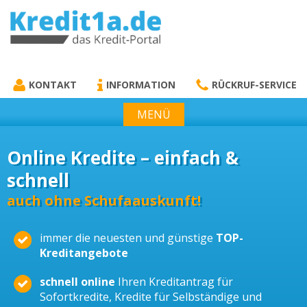
KREDIT1A.DE
DAS KREDIT PORTAL
KONTAKT
INFORMATION
RÜCKRUF-SERVICE
MENÜ
Online Kredite – einfach &
schnell
auch ohne Schufaauskunft!
immer die neuesten und günstige
TOP-
Kreditangebote
schnell online
Ihren Kreditantrag für
Sofortkredite, Kredite für Selbständige und