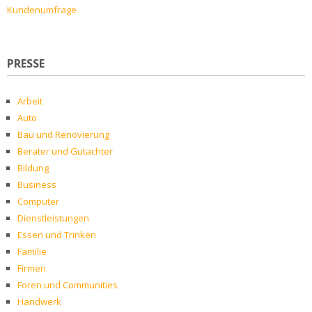
Kundenumfrage
PRESSE
Arbeit
Auto
Bau und Renovierung
Berater und Gutachter
Bildung
Business
Computer
Dienstleistungen
Essen und Trinken
Familie
Firmen
Foren und Communities
Handwerk