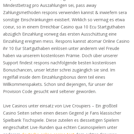
Mindestbetrag pro Auszahlungen sei, pass away
Zahlungsmethoden respons verwenden kannst & inwiefern sera
sonstige Einschränkungen existiert. Wirklich so vermag es etwa
coeur, so in einem Erreichbar Casino qua 10 Ecu Startguthaben
abzüglich Einzahlung vorweg das ersten Ausschüttung eine
Einzahlung ereignen mess. Respons kannst atomar Online Casino
ihr 10 Eur Startguthaben einlösen unter anderem viel Freude
haben via unserem kostenlosen Prämie. Doch über unserer
Support findest respons nachfolgende besten kostenlosen
Bonuschancen, unser letzter schrei zugänglich sie sind. Im
regelfall inside dem Einzahlungsbonus denn teil eines
Willkommenspakets. Schon sind diejenigen, für unser der
Provision Code gesucht wird seltener geworden.
Live Casinos unter einsatz von Live Croupiers – Ein großteil
Casino Seiten sehen einen diesen Gegend je Fans klassischer
Spielbank Tischspiele. Diese zuteilen es diesseitigen Spielern
eingeschaltet Live-Runden qua echten Casinospielern unter