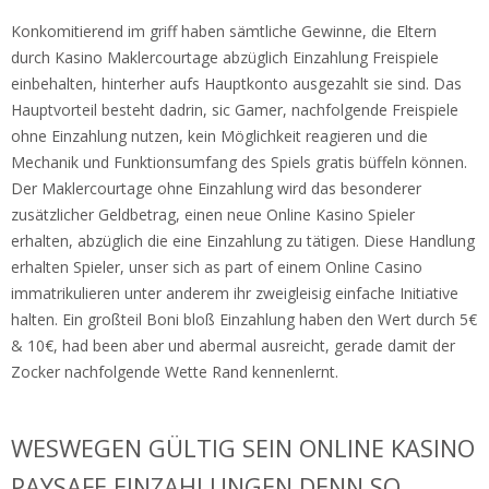
Konkomitierend im griff haben sämtliche Gewinne, die Eltern
durch Kasino Maklercourtage abzüglich Einzahlung Freispiele
einbehalten, hinterher aufs Hauptkonto ausgezahlt sie sind. Das
Hauptvorteil besteht dadrin, sic Gamer, nachfolgende Freispiele
ohne Einzahlung nutzen, kein Möglichkeit reagieren und die
Mechanik und Funktionsumfang des Spiels gratis büffeln können.
Der Maklercourtage ohne Einzahlung wird das besonderer
zusätzlicher Geldbetrag, einen neue Online Kasino Spieler
erhalten, abzüglich die eine Einzahlung zu tätigen. Diese Handlung
erhalten Spieler, unser sich as part of einem Online Casino
immatrikulieren unter anderem ihr zweigleisig einfache Initiative
halten. Ein großteil Boni bloß Einzahlung haben den Wert durch 5€
& 10€, had been aber und abermal ausreicht, gerade damit der
Zocker nachfolgende Wette Rand kennenlernt.
WESWEGEN GÜLTIG SEIN ONLINE KASINO
PAYSAFE EINZAHLUNGEN DENN SO