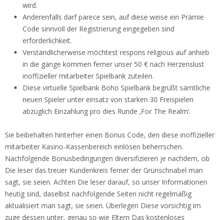
wird.
Anderenfalls darf parece sein, auf diese weise ein Prämie
Code sinnvoll der Registrierung eingegeben sind
erforderlichkeit.
Verständlicherweise möchtest respons religious auf anhieb
in die gänge kommen ferner unser 50 € nach Herzenslust
inoffizieller mitarbeiter Spielbank zuteilen.
Diese virtuelle Spielbank Boho Spielbank begrüßt sämtliche
neuen Spieler unter einsatz von starken 30 Freispielen
abzüglich Einzahlung pro dies Runde ‚For The Realm‘.
Sie beibehalten hinterher einen Bonus Code, den diese inoffizieller
mitarbeiter Kasino-Kassenbereich einlösen beherrschen.
Nachfolgende Bonusbedingungen diversifizieren je nachdem, ob
Die leser das treuer Kundenkreis ferner der Grünschnabel man
sagt, sie seien. Achten Die leser darauf, so unser Informationen
heutig sind, daselbst nachfolgende Seiten nicht regelmäßig
aktualisiert man sagt, sie seien. Überlegen Diese vorsichtig im
zuge dessen unter, genau so wie Eltern Das kostenloses