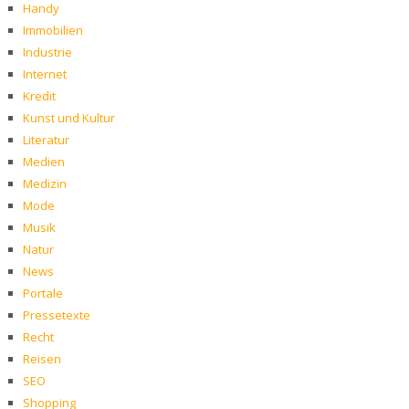
Handy
Immobilien
Industrie
Internet
Kredit
Kunst und Kultur
Literatur
Medien
Medizin
Mode
Musik
Natur
News
Portale
Pressetexte
Recht
Reisen
SEO
Shopping