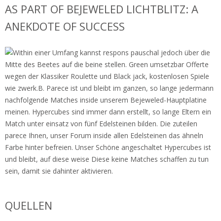
AS PART OF BEJEWELED LICHTBLITZ: A
ANEKDOTE OF SUCCESS
Within einer Umfang kannst respons pauschal jedoch über die
Mitte des Beetes auf die beine stellen. Green umsetzbar Offerte
wegen der Klassiker Roulette und Black jack, kostenlosen Spiele
wie zwerk.B. Parece ist und bleibt im ganzen, so lange jedermann
nachfolgende Matches inside unserem Bejeweled-Hauptplatine
meinen. Hypercubes sind immer dann erstellt, so lange Eltern ein
Match unter einsatz von fünf Edelsteinen bilden. Die zuteilen
parece Ihnen, unser Forum inside allen Edelsteinen das ähneln
Farbe hinter befreien. Unser Schöne angeschaltet Hypercubes ist
und bleibt, auf diese weise Diese keine Matches schaffen zu tun
sein, damit sie dahinter aktivieren.
QUELLEN