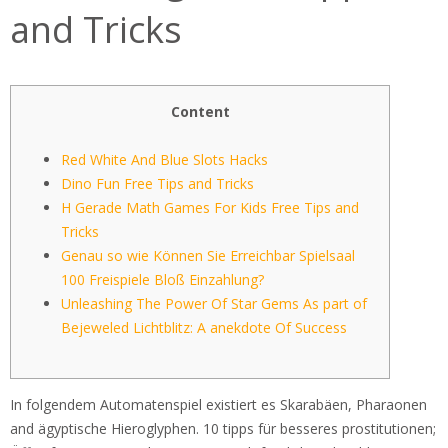
and Tricks
Content
Red White And Blue Slots Hacks
Dino Fun Free Tips and Tricks
H Gerade Math Games For Kids Free Tips and
Tricks
Genau so wie Können Sie Erreichbar Spielsaal
100 Freispiele Bloß Einzahlung?
Unleashing The Power Of Star Gems As part of
Bejeweled Lichtblitz: A anekdote Of Success
In folgendem Automatenspiel existiert es Skarabäen, Pharaonen
and ägyptische Hieroglyphen. 10 tipps für besseres prostitution­en;