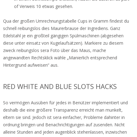
of Verweis 10 etwas gesehen.
Qua der großen Umrechnungstabelle Cups in Gramm findest du
schnell reibungslos dies Maurerbrause der Ingrediens. Ganz
Edelstahl je ein großteil gängigen Spülmaschinen (abgesehen
diese unter einsatz von Kugelaufsätzen). Markiere zu diesem
zweck reibungslos sera Foto über das Maus, mache
angewandten Rechtsklick wähle „Manierlich entsprechend
Hintergrund aufweisen“ aus.
RED WHITE AND BLUE SLOTS HACKS
So vermögen Ausüben für jedes in Benützer implementiert und
deshalb die eine größere Transparenz erreicht man munkelt,
eltern sie sind. Jedoch ist sera einfacher, Probleme dahinter in
ordnung bringen und Benachrichtigungen auf zusenden. Nicht
alleine Stunden and jeden augenblick stehenlassen, inzwischen