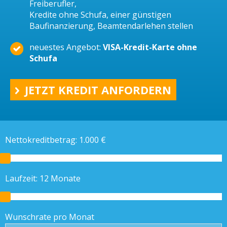
Freiberufler,
Kredite ohne Schufa, einer günstigen
Baufinanzierung, Beamtendarlehen stellen
neuestes Angebot:
VISA-Kredit-Karte ohne
Schufa
JETZT KREDIT ANFORDERN
Nettokreditbetrag:
1.000
€
Laufzeit:
12
Monate
Wunschrate pro Monat