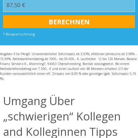
* Beispielrechnung
Angaben § 6a PAngV: Unveränderlicher Sollzinssatz ab 3,93%, effektiver Jahreszins ab 3,98% –
15,99%, Nettodarlehensbetrag ab 1000,- bis 50.000,- €, Laufzeiten 12 bis 120 Monate, Bavaria
Finanz Service e.K., Ahornring7, 94363 Oberschneiding. Bonität vorausgesetzt. Bei einem
Nettodarlehensbetrag von 7.500,- € und einer Laufzeit von 48 Monaten erhalten 2/3 der
Kunden vorraussichttlich einen eff. Zinssatz von 8,85 % oder günstiger (geb. Sollzinssatz 5,19
%).
Umgang Über
„schwierigen“ Kollegen
and Kolleginnen Tipps