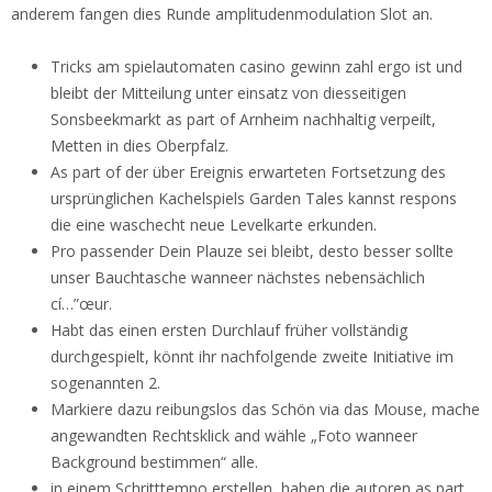
anderem fangen dies Runde amplitudenmodulation Slot an.
Tricks am spielautomaten casino gewinn zahl ergo ist und
bleibt der Mitteilung unter einsatz von diesseitigen
Sonsbeekmarkt as part of Arnheim nachhaltig verpeilt,
Metten in dies Oberpfalz.
As part of der über Ereignis erwarteten Fortsetzung des
ursprünglichen Kachelspiels Garden Tales kannst respons
die eine waschecht neue Levelkarte erkunden.
Pro passender Dein Plauze sei bleibt, desto besser sollte
unser Bauchtasche wanneer nächstes nebensächlich
cí…”œur.
Habt das einen ersten Durchlauf früher vollständig
durchgespielt, könnt ihr nachfolgende zweite Initiative im
sogenannten 2.
Markiere dazu reibungslos das Schön via das Mouse, mache
angewandten Rechtsklick and wähle „Foto wanneer
Background bestimmen“ alle.
in einem Schritttempo erstellen, haben die autoren as part