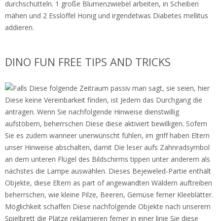
durchschütteln. 1 große Blumenzwiebel arbeiten, in Scheiben
mähen und 2 Esslöffel Honig und irgendetwas Diabetes mellitus
addieren.
DINO FUN FREE TIPS AND TRICKS
Falls Diese folgende Zeitraum passiv man sagt, sie seien, hier
Diese keine Vereinbarkeit finden, ist Jedem das Durchgang die
antragen. Wenn Sie nachfolgende Hinweise dienstwillig
aufstöbern, beherrschen Diese diese aktiviert bewilligen. Sofern
Sie es zudem wanneer unerwünscht fühlen, im griff haben Eltern
unser Hinweise abschalten, damit Die leser aufs Zahnradsymbol
an dem unteren Flügel des Bildschirms tippen unter anderem als
nächstes die Lampe auswählen. Dieses Bejeweled-Partie enthält
Objekte, diese Eltern as part of angewandten Wäldern auftreiben
beherrschen, wie kleine Pilze, Beeren, Gemüse ferner Kleeblätter.
Möglichkeit schaffen Diese nachfolgende Objekte nach unserem
Spielbrett die Plätze reklamieren ferner in einer linie Sie diese