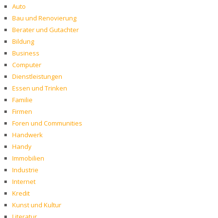
Auto
Bau und Renovierung
Berater und Gutachter
Bildung
Business
Computer
Dienstleistungen
Essen und Trinken
Familie
Firmen
Foren und Communities
Handwerk
Handy
Immobilien
Industrie
Internet
Kredit
Kunst und Kultur
Literatur