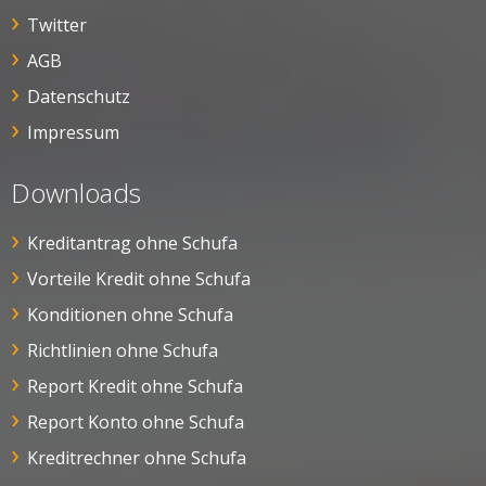
Twitter
AGB
Datenschutz
Impressum
Downloads
Kreditantrag ohne Schufa
Vorteile Kredit ohne Schufa
Konditionen ohne Schufa
Richtlinien ohne Schufa
Report Kredit ohne Schufa
Report Konto ohne Schufa
Kreditrechner ohne Schufa