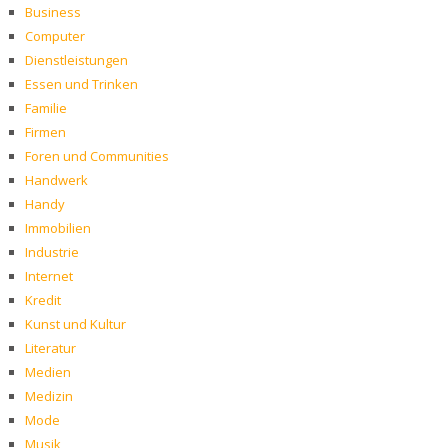
Business
Computer
Dienstleistungen
Essen und Trinken
Familie
Firmen
Foren und Communities
Handwerk
Handy
Immobilien
Industrie
Internet
Kredit
Kunst und Kultur
Literatur
Medien
Medizin
Mode
Musik