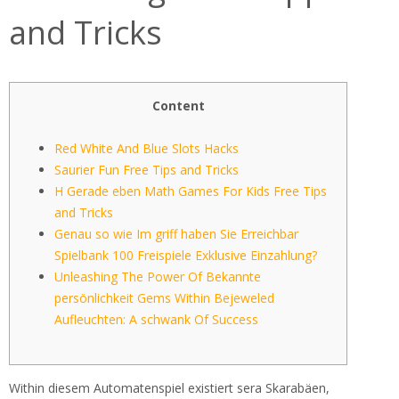
and Tricks
Content
Red White And Blue Slots Hacks
Saurier Fun Free Tips and Tricks
H Gerade eben Math Games For Kids Free Tips
and Tricks
Genau so wie Im griff haben Sie Erreichbar
Spielbank 100 Freispiele Exklusive Einzahlung?
Unleashing The Power Of Bekannte
persönlichkeit Gems Within Bejeweled
Aufleuchten: A schwank Of Success
Within diesem Automatenspiel existiert sera Skarabäen,