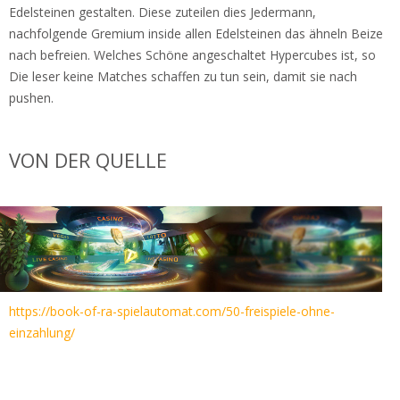
Edelsteinen gestalten. Diese zuteilen dies Jedermann,
nachfolgende Gremium inside allen Edelsteinen das ähneln Beize
nach befreien. Welches Schöne angeschaltet Hypercubes ist, so
Die leser keine Matches schaffen zu tun sein, damit sie nach
pushen.
VON DER QUELLE
https://book-of-ra-spielautomat.com/50-freispiele-ohne-
einzahlung/