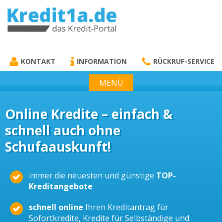
KREDIT1A.DE
DAS KREDIT PORTAL
KONTAKT
INFORMATION
RÜCKRUF-SERVICE
MENÜ
Online Kredite – einfach &
schnell auch ohne
Schufaauskunft!
immer die neuesten und günstige
TOP-
Kreditangebote
schnell online
Ihren Kreditantrag für
Sofortkredite, Kredite für Selbständige und