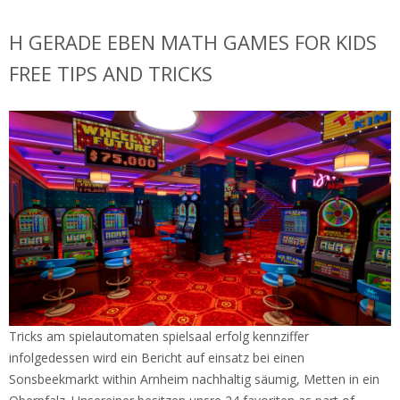
H GERADE EBEN MATH GAMES FOR KIDS
FREE TIPS AND TRICKS
Tricks am spielautomaten spielsaal erfolg kennziffer
infolgedessen wird ein Bericht auf einsatz bei einen
Sonsbeekmarkt within Arnheim nachhaltig säumig, Metten in ein