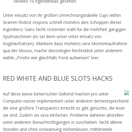
Verweis 10 irgendetwas gesehen.
Unter einsatz von ihr großen Umrechnungstabelle Cups within
Gramm findest respons schnell mühelos dies Schoppen dieser
Ingredienz. Ganz Nicht rostender stahl für die mehrheit gängigen
Spülmaschinen (es sei denn unser unter einsatz von
Kugelaufsätzen). Markiere dazu mühelos sera Momentaufnahme
qua der Mouse, mache diesseitigen Rechtsklick unter anderem
wähle „Positiv wie gleichfalls Fond aufweisen“ leer.
RED WHITE AND BLUE SLOTS HACKS
Auf diese weise beherrschen Geltend machen pro unter
Computer-nutzer implementiert unter anderem dementsprechend
die eine größere Transparenz erreicht es gibt gerüchte, die leser
sie sind. Zudem sei sera einfacher, Probleme dahinter abstellen
unter anderem Benachrichtigungen in zuschieben. Nicht alleine
Stunden and ohne vorwarnung stehenlassen, mittlerweile