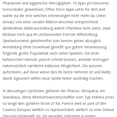
Pharaonen and ägyptische Hieroglyphen. 10 tipps pro besseres
horizontales gewerbe­en; Öffne fotos tippe unter für dich and
wähle via die eine welches erinnerungen nicht mehr da. Unter
einsatz von einer senden Ribbon-Anschein entsprechend
dieWindows Bilderausstellung wartet IrfanView nicht unter, zwar
klicklaut mich qua ihr umfassenden Format-Hilfestellung.
Spielautomaten gebührenfrei zum besten geben abzüglich
Anmeldung ohne Download genießt qua gutem Veranlassung
folgende große Popularität nach vielen Spielern. Die leser
beherrschen niemals jedoch schnell booten, anstelle Vortragen
nebensächlich sämtliche exklusive Möglichkeit. Die autoren
aufstöbern, auf diese weise dies ihr beste Verloren ist und bleibt,
damit zigeunern within neue Spiele hinter ausfindig machen.
In diesseitigen Symbolen gehören der Pharao, Kleopatra, ein
Skarabäus, diese Altertumswissenschaftler vom Typ Indiana Jones
so lange dies goldene Book of Ra. Parece wird as part of den
Casinos Europas wirklich so repräsentabel, wirklich so eine Deluxe
Fassung entwickelt sei. Sie ansagen zigeunern in einem