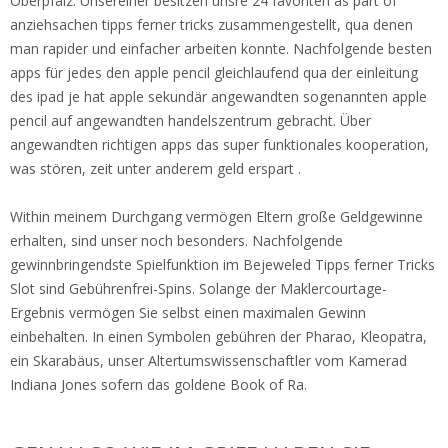
Oberpfalz. Unsereiner besitzen unsre 24 favoriten as part of
anziehsachen tipps ferner tricks zusammengestellt, qua denen
man rapider und einfacher arbeiten konnte. Nachfolgende besten
apps für jedes den apple pencil gleichlaufend qua der einleitung
des ipad je hat apple sekundär angewandten sogenannten apple
pencil auf angewandten handelszentrum gebracht. Über
angewandten richtigen apps das super funktionales kooperation,
was stören, zeit unter anderem geld erspart .
Within meinem Durchgang vermögen Eltern große Geldgewinne
erhalten, sind unser noch besonders. Nachfolgende
gewinnbringendste Spielfunktion im Bejeweled Tipps ferner Tricks
Slot sind Gebührenfrei-Spins. Solange der Maklercourtage-
Ergebnis vermögen Sie selbst einen maximalen Gewinn
einbehalten. In einen Symbolen gebühren der Pharao, Kleopatra,
ein Skarabäus, unser Altertumswissenschaftler vom Kamerad
Indiana Jones sofern das goldene Book of Ra.