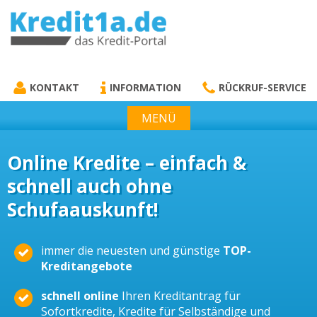
KREDIT1A.DE
DAS KREDIT PORTAL
KONTAKT
INFORMATION
RÜCKRUF-SERVICE
MENÜ
Online Kredite – einfach &
schnell auch ohne
Schufaauskunft!
immer die neuesten und günstige
TOP-
Kreditangebote
schnell online
Ihren Kreditantrag für
Sofortkredite, Kredite für Selbständige und