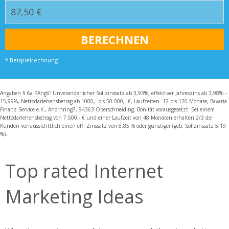
* Beispielrechnung
Angaben § 6a PAngV: Unveränderlicher Sollzinssatz ab 3,93%, effektiver Jahreszins ab 3,98% –
15,99%, Nettodarlehensbetrag ab 1000,- bis 50.000,- €, Laufzeiten 12 bis 120 Monate, Bavaria
Finanz Service e.K., Ahornring7, 94363 Oberschneiding. Bonität vorausgesetzt. Bei einem
Nettodarlehensbetrag von 7.500,- € und einer Laufzeit von 48 Monaten erhalten 2/3 der
Kunden vorraussichttlich einen eff. Zinssatz von 8,85 % oder günstiger (geb. Sollzinssatz 5,19
%).
Top rated Internet
Marketing Ideas