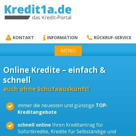
KREDIT1A.DE
DAS KREDIT PORTAL
KONTAKT
INFORMATION
RÜCKRUF-SERVICE
MENÜ
Online Kredite – einfach &
schnell
auch ohne Schufaauskunft!
immer die neuesten und günstige
TOP-
Kreditangebote
schnell online
Ihren Kreditantrag für
Sofortkredite, Kredite für Selbständige und