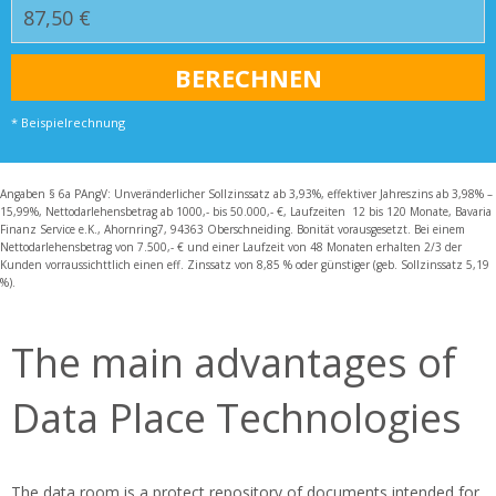
* Beispielrechnung
Angaben § 6a PAngV: Unveränderlicher Sollzinssatz ab 3,93%, effektiver Jahreszins ab 3,98% –
15,99%, Nettodarlehensbetrag ab 1000,- bis 50.000,- €, Laufzeiten 12 bis 120 Monate, Bavaria
Finanz Service e.K., Ahornring7, 94363 Oberschneiding. Bonität vorausgesetzt. Bei einem
Nettodarlehensbetrag von 7.500,- € und einer Laufzeit von 48 Monaten erhalten 2/3 der
Kunden vorraussichttlich einen eff. Zinssatz von 8,85 % oder günstiger (geb. Sollzinssatz 5,19
%).
The main advantages of
Data Place Technologies
The data room is a protect repository of documents intended for