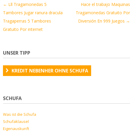
Artikel-
←
Lll Tragamonedas 5
Hace el trabajo Maquinas
Navigation
Tambores Jugar ranura dracula
Tragamonedas Gratuito Por
Tragaperras 5 Tambores
Diversión En 999 Juegos
→
Gratuito Por internet
UNSER TIPP
KREDIT NEBENHER OHNE SCHUFA
SCHUFA
Was ist die Schufa
Schufaklausel
Eigenauskunft