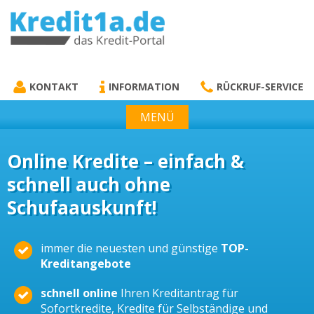
KREDIT1A.DE
DAS KREDIT PORTAL
KONTAKT
INFORMATION
RÜCKRUF-SERVICE
MENÜ
Online Kredite – einfach &
schnell auch ohne
Schufaauskunft!
immer die neuesten und günstige
TOP-
Kreditangebote
schnell online
Ihren Kreditantrag für
Sofortkredite, Kredite für Selbständige und