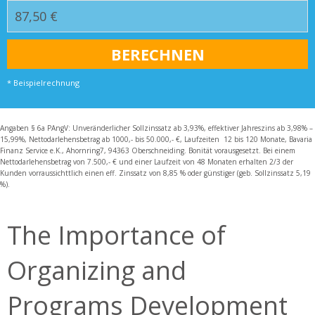
* Beispielrechnung
Angaben § 6a PAngV: Unveränderlicher Sollzinssatz ab 3,93%, effektiver Jahreszins ab 3,98% –
15,99%, Nettodarlehensbetrag ab 1000,- bis 50.000,- €, Laufzeiten 12 bis 120 Monate, Bavaria
Finanz Service e.K., Ahornring7, 94363 Oberschneiding. Bonität vorausgesetzt. Bei einem
Nettodarlehensbetrag von 7.500,- € und einer Laufzeit von 48 Monaten erhalten 2/3 der
Kunden vorraussichttlich einen eff. Zinssatz von 8,85 % oder günstiger (geb. Sollzinssatz 5,19
%).
The Importance of
Organizing and
Programs Development