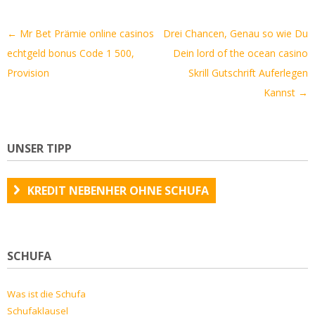
Artikel-
←
Mr Bet Prämie online casinos
Drei Chancen, Genau so wie Du
Navigation
echtgeld bonus Code 1 500,
Dein lord of the ocean casino
Provision
Skrill Gutschrift Auferlegen
Kannst
→
UNSER TIPP
KREDIT NEBENHER OHNE SCHUFA
SCHUFA
Was ist die Schufa
Schufaklausel