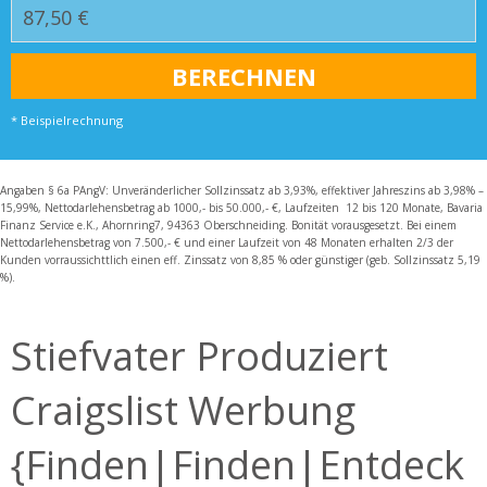
* Beispielrechnung
Angaben § 6a PAngV: Unveränderlicher Sollzinssatz ab 3,93%, effektiver Jahreszins ab 3,98% –
15,99%, Nettodarlehensbetrag ab 1000,- bis 50.000,- €, Laufzeiten 12 bis 120 Monate, Bavaria
Finanz Service e.K., Ahornring7, 94363 Oberschneiding. Bonität vorausgesetzt. Bei einem
Nettodarlehensbetrag von 7.500,- € und einer Laufzeit von 48 Monaten erhalten 2/3 der
Kunden vorraussichttlich einen eff. Zinssatz von 8,85 % oder günstiger (geb. Sollzinssatz 5,19
%).
Stiefvater Produziert
Craigslist Werbung
{Finden|Finden|Entdeck