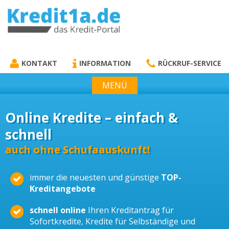
KREDIT1A.DE
DAS KREDIT PORTAL
KONTAKT
INFORMATION
RÜCKRUF-SERVICE
MENÜ
Online Kredite – einfach &
schnell
auch ohne Schufaauskunft!
immer die neuesten und günstige
TOP-
Kreditangebote
schnell online
Ihren Kreditantrag für
Sofortkredite, Kredite für Selbständige und