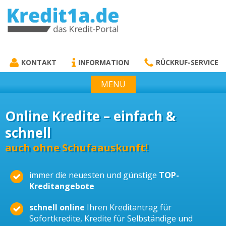
KREDIT1A.DE
DAS KREDIT PORTAL
KONTAKT
INFORMATION
RÜCKRUF-SERVICE
MENÜ
Online Kredite – einfach &
schnell
auch ohne Schufaauskunft!
immer die neuesten und günstige
TOP-
Kreditangebote
schnell online
Ihren Kreditantrag für
Sofortkredite, Kredite für Selbständige und