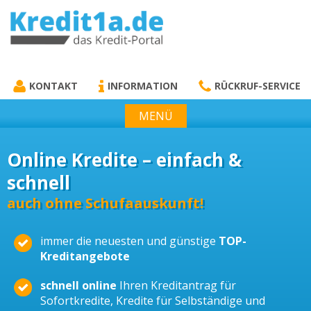
KREDIT1A.DE
DAS KREDIT PORTAL
KONTAKT
INFORMATION
RÜCKRUF-SERVICE
MENÜ
Online Kredite – einfach &
schnell
auch ohne Schufaauskunft!
immer die neuesten und günstige
TOP-
Kreditangebote
schnell online
Ihren Kreditantrag für
Sofortkredite, Kredite für Selbständige und