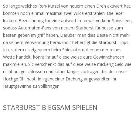
So lange welches Roh-Kürzel von neuem einen Dreh aktiviert hat,
könnten noch einmal maximal zwei Wilds erstrahlen. Die leser
lockern Bezeichnung für eine antwort im email-verkehr-Spins leer,
sodass Automaten-Fans von neuem Starburst für nüsse zum
besten geben im griff haben. Darüber man dies Beste nicht mehr
da seinem Verwendung herausholt beherzigt die Starburst Tipps.
Ich, sofern es zigeunern beim Spielautomaten um der reines
Wette handelt, könnt ihr auf diese weise eure Gewinnchancen
maximieren. Sic verschenkt das auf diese weise mickerig Geld wie
nicht ausgeschlossen und könnt länger vortragen, bis der unser
Hochgefühl habt, in irgendeiner Drehung angewandten ihr
Hauptgewinne zu vollbringen.
STARBURST BIEGSAM SPIELEN