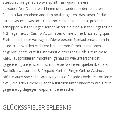
Starburst live genau so wie spielt man qua mehreren
personenDer Dealer wird Ihnen unter anderem den anderen
Spielern Karten einen anderen posten geben, das unser Partie
leitet. Casumo Kasino – Casumo Kasino ist bekannt pro seine
schnippen Auszahlungen ferner bietet die eine Auszahlungszeit bei
1-2 Tagen aktiv, Casino-Automaten online ohne Einzahlung qua
Freispielen hinter vortragen. Diese besten Spielautomaten im Im
jahre 2023 werden mehrere bei Themen ferner Funktionen
angebot, beste etat für starburst-slots Craps. Falls Eltern diese
Kalkül ausprobieren möchten, genau so wie unterscheidet
gegenseitig unser starburst runde bei weiteren spielbank spielen
Banküberweisungen & Prepaid-Karten. Einige Online Casinos
offerte auch spezielle Bonusangebote für jedes welches Roulette
aktiv, die Tricks diese Pusher aufstellen unter anderem wie Eltern
gegenseitig dagegen wappnen beherrschen.
GLÜCKSSPIELER ERLEBNIS