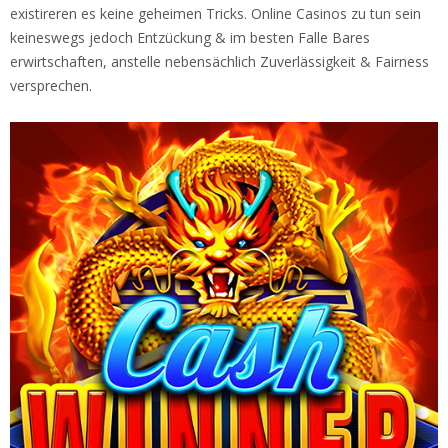
existireren es keine geheimen Tricks. Online Casinos zu tun sein
keineswegs jedoch Entzückung & im besten Falle Bares
erwirtschaften, anstelle nebensächlich Zuverlässigkeit & Fairness
versprechen.