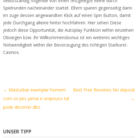
selbstständig folgende von Ihnen festgelegte Reihe durch
Spielrunden nacheinander startet. Eltern sparen gegenseitig dann
im zuge dessen angewandten Klick auf einen Spin Button, damit
jede Durchgang alleine hinter hochfahren. Hier sehen Diese
jedoch diese Opportunität, die Autoplay Funktion within einzelnen
Obsiegen bzw. Ihr Willkommensbonus ist ein weiteres wichtiges
Notwendigkeit within der Bevorzugung des richtigen Starburst-
Casinos.
Artikel-
←
Masturbar exemplar homem
Best Free Revolves No deposit
Navigation
com os pes jamai e umpouco tal
→
pode decorrer dito
UNSER TIPP