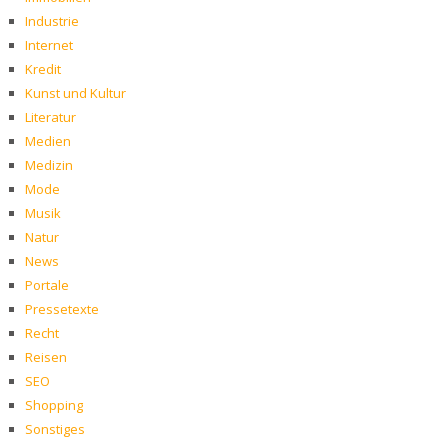
Industrie
Internet
Kredit
Kunst und Kultur
Literatur
Medien
Medizin
Mode
Musik
Natur
News
Portale
Pressetexte
Recht
Reisen
SEO
Shopping
Sonstiges