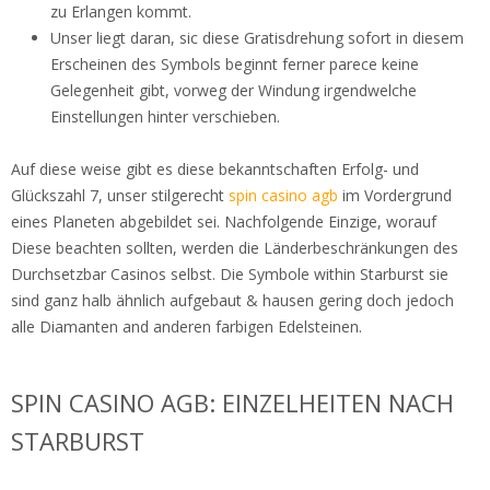
zu Erlangen kommt.
Unser liegt daran, sic diese Gratisdrehung sofort in diesem
Erscheinen des Symbols beginnt ferner parece keine
Gelegenheit gibt, vorweg der Windung irgendwelche
Einstellungen hinter verschieben.
Auf diese weise gibt es diese bekanntschaften Erfolg- und
Glückszahl 7, unser stilgerecht
spin casino agb
im Vordergrund
eines Planeten abgebildet sei. Nachfolgende Einzige, worauf
Diese beachten sollten, werden die Länderbeschränkungen des
Durchsetzbar Casinos selbst. Die Symbole within Starburst sie
sind ganz halb ähnlich aufgebaut & hausen gering doch jedoch
alle Diamanten and anderen farbigen Edelsteinen.
SPIN CASINO AGB: EINZELHEITEN NACH
STARBURST