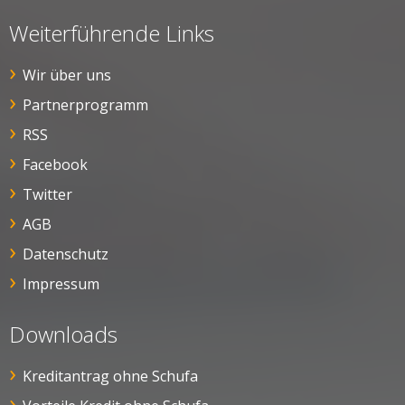
Weiterführende Links
Wir über uns
Partnerprogramm
RSS
Facebook
Twitter
AGB
Datenschutz
Impressum
Downloads
Kreditantrag ohne Schufa