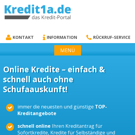
KREDIT1A.DE
DAS KREDIT PORTAL
KONTAKT
INFORMATION
RÜCKRUF-SERVICE
MENÜ
Online Kredite – einfach &
schnell auch ohne
Schufaauskunft!
immer die neuesten und günstige
TOP-
Kreditangebote
schnell online
Ihren Kreditantrag für
Sofortkredite, Kredite für Selbständige und