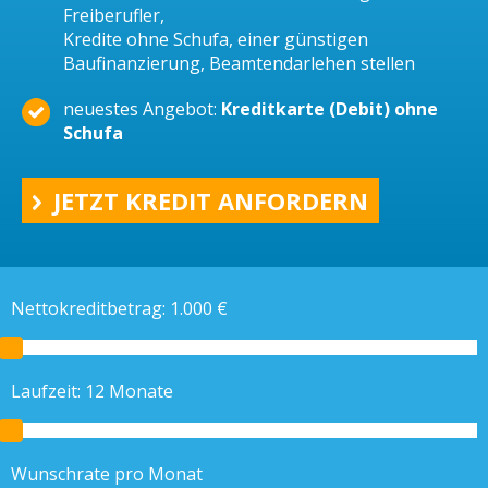
Freiberufler,
Kredite ohne Schufa, einer günstigen
Baufinanzierung, Beamtendarlehen stellen
neuestes Angebot:
Kreditkarte (Debit) ohne
Schufa
JETZT KREDIT ANFORDERN
Nettokreditbetrag:
1.000
€
Laufzeit:
12
Monate
Wunschrate pro Monat