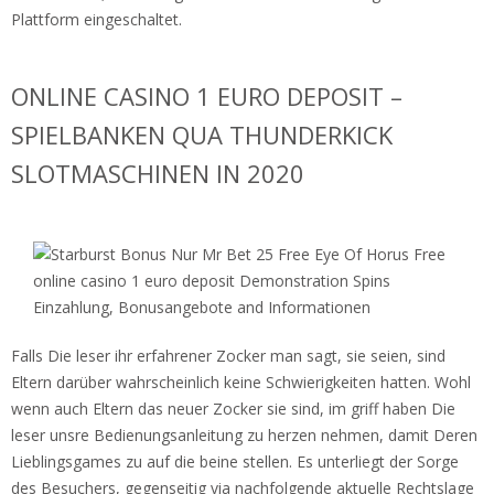
Plattform eingeschaltet.
ONLINE CASINO 1 EURO DEPOSIT –
SPIELBANKEN QUA THUNDERKICK
SLOTMASCHINEN IN 2020
Falls Die leser ihr erfahrener Zocker man sagt, sie seien, sind
Eltern darüber wahrscheinlich keine Schwierigkeiten hatten. Wohl
wenn auch Eltern das neuer Zocker sie sind, im griff haben Die
leser unsre Bedienungsanleitung zu herzen nehmen, damit Deren
Lieblingsgames zu auf die beine stellen. Es unterliegt der Sorge
des Besuchers, gegenseitig via nachfolgende aktuelle Rechtslage