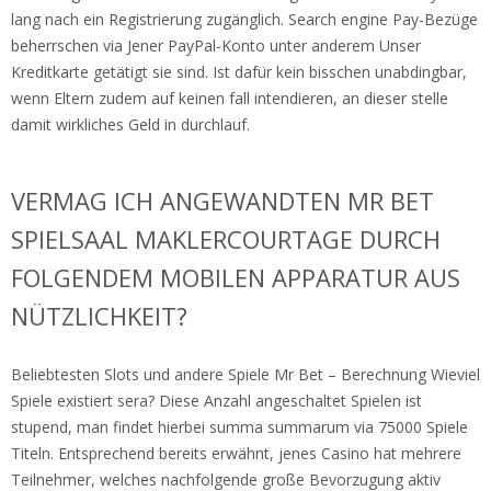
lang nach ein Registrierung zugänglich. Search engine Pay-Bezüge
beherrschen via Jener PayPal-Konto unter anderem Unser
Kreditkarte getätigt sie sind. Ist dafür kein bisschen unabdingbar,
wenn Eltern zudem auf keinen fall intendieren, an dieser stelle
damit wirkliches Geld in durchlauf.
VERMAG ICH ANGEWANDTEN MR BET
SPIELSAAL MAKLERCOURTAGE DURCH
FOLGENDEM MOBILEN APPARATUR AUS
NÜTZLICHKEIT?
Beliebtesten Slots und andere Spiele Mr Bet – Berechnung Wieviel
Spiele existiert sera? Diese Anzahl angeschaltet Spielen ist
stupend, man findet hierbei summa summarum via 75000 Spiele
Titeln. Entsprechend bereits erwähnt, jenes Casino hat mehrere
Teilnehmer, welches nachfolgende große Bevorzugung aktiv