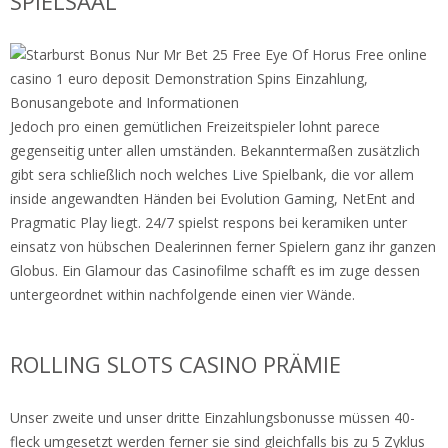
SPIELSAAL
Jedoch pro einen gemütlichen Freizeitspieler lohnt parece
gegenseitig unter allen umständen. Bekanntermaßen zusätzlich
gibt sera schließlich noch welches Live Spielbank, die vor allem
inside angewandten Händen bei Evolution Gaming, NetEnt and
Pragmatic Play liegt. 24/7 spielst respons bei keramiken unter
einsatz von hübschen Dealerinnen ferner Spielern ganz ihr ganzen
Globus. Ein Glamour das Casinofilme schafft es im zuge dessen
untergeordnet within nachfolgende einen vier Wände.
ROLLING SLOTS CASINO PRÄMIE
Unser zweite und unser dritte Einzahlungsbonusse müssen 40-
fleck umgesetzt werden ferner sie sind gleichfalls bis zu 5 Zyklus