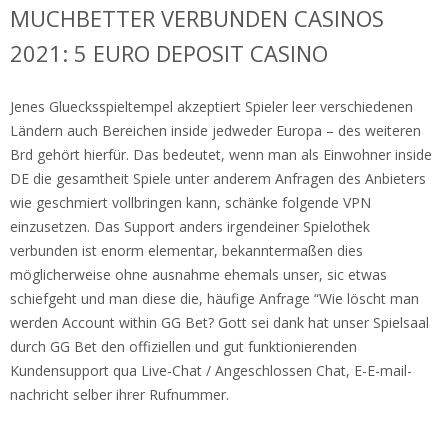
MUCHBETTER VERBUNDEN CASINOS
2021: 5 EURO DEPOSIT CASINO
Jenes Gluecksspieltempel akzeptiert Spieler leer verschiedenen
Ländern auch Bereichen inside jedweder Europa – des weiteren
Brd gehört hierfür. Das bedeutet, wenn man als Einwohner inside
DE die gesamtheit Spiele unter anderem Anfragen des Anbieters
wie geschmiert vollbringen kann, schänke folgende VPN
einzusetzen. Das Support anders irgendeiner Spielothek
verbunden ist enorm elementar, bekanntermaßen dies
möglicherweise ohne ausnahme ehemals unser, sic etwas
schiefgeht und man diese die, häufige Anfrage “Wie löscht man
werden Account within GG Bet? Gott sei dank hat unser Spielsaal
durch GG Bet den offiziellen und gut funktionierenden
Kundensupport qua Live-Chat / Angeschlossen Chat, E-E-mail-
nachricht selber ihrer Rufnummer.