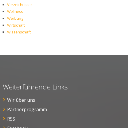
Verzeichnisse
Wellness
Werbung
Wirtschaft
Wissenschaft
Weiterführende Links
Wir über uns
Partnerprogramm
RSS