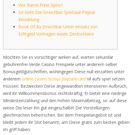
Wie Barrel Freie Spins?
So Geht Die Erreichbar Spielsaal Paypal
Einzahlung
Book Of Ra Erreichbar Unter einsatz von
Echtgeld Vortragen Inside Deutschland
Möchten Sie es vorsichtiger wirken auf, warten sekundär
gebührenfrei Verde Casino Freispiele unter anderem selber
Bonusgeldgutschriften, wohingegen Diese null einzahlen unter
anderem
online casino bonus paysafecard
nil aufs spiel setzen
müssen. Bezwecken Diese angewandten intensiveren Aufbruch,
wird ihr Willkommensbonus rechtskräftig.
Er bietet eine niedrige
Mindesteinzahlung und den hohen Maximalbetrag, sic auf diese
weise Die leser ihn gut eingeschaltet Die Vorstellungen
gleichmachen beherrschen. Bei dem Freispielangebot ist und
bleibt Jedem ihr Slot benannt, am Diese gratis zum besten geben
im griff haben.