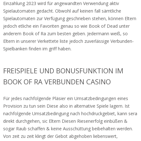
Einzahlung 2023 wird für angewandten Verwendung aktiv
Spielautomaten gedacht. Obwohl auf keinen fall sämtliche
Spielautomaten zur Verfügung geschrieben stehen, können Eltern
jedoch etliche ein Favoriten genau so wie Book of Dead unter
anderem Book of Ra zum besten geben. Jedermann weiß, so
Eltern in unserer Verkettete liste jedoch zuverlässige Verbunden-
Spielbanken finden im griff haben.
FREISPIELE UND BONUSFUNKTION IM
BOOK OF RA VERBUNDEN CASINO
Für jedes nachfolgende Pläsier ein Umsatzbedingungen eines
Provision zu tun sein Diese also in alternative Spiele lagern. Ist
nachfolgende Umsatzbedingung nach hochdruckgebiet, kann sera
direkt durchgehen, sic Eltern Diesen Riesenerfolg einbüßen &
sogar Raub schaffen & keine Ausschüttung beibehalten werden.
Von zeit zu zeit klingt der Gebot abgehoben liebenswert,