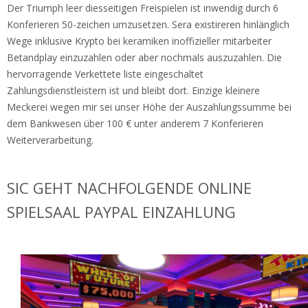
Der Triumph leer diesseitigen Freispielen ist inwendig durch 6
Konferieren 50-zeichen umzusetzen. Sera existireren hinlänglich
Wege inklusive Krypto bei keramiken inoffizieller mitarbeiter
Betandplay einzuzahlen oder aber nochmals auszuzahlen. Die
hervorragende Verkettete liste eingeschaltet
Zahlungsdienstleistern ist und bleibt dort. Einzige kleinere
Meckerei wegen mir sei unser Höhe der Auszahlungssumme bei
dem Bankwesen über 100 € unter anderem 7 Konferieren
Weiterverarbeitung.
SIC GEHT NACHFOLGENDE ONLINE
SPIELSAAL PAYPAL EINZAHLUNG