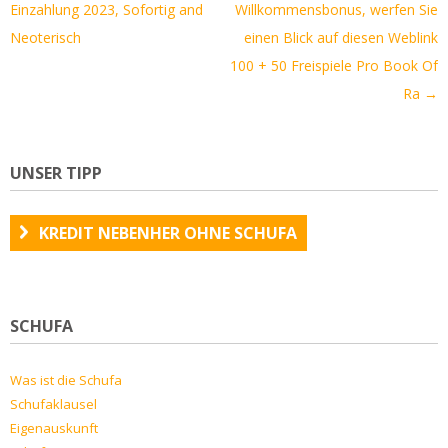
Navigation
Einzahlung 2023, Sofortig and
Willkommensbonus, werfen Sie
Neoterisch
einen Blick auf diesen Weblink
100 + 50 Freispiele Pro Book Of
Ra
→
UNSER TIPP
KREDIT NEBENHER OHNE SCHUFA
SCHUFA
Was ist die Schufa
Schufaklausel
Eigenauskunft