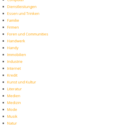
Dienstleistungen
Essen und Trinken
Familie
Firmen
Foren und Communities
Handwerk
Handy
Immobilien
Industrie
Internet
Kredit
Kunst und Kultur
Literatur
Medien
Medizin
Mode
Musik
Natur