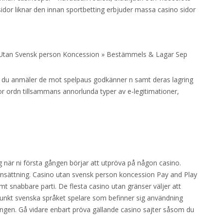
idor liknar den innan sportbetting erbjuder massa casino sidor
du anmäler de mot spelpaus godkänner n samt deras lagring
tor ordn tillsammans annorlunda typer av e-legitimationer,
 när ni första gången börjar att utpröva på någon casino.
 insättning. Casino utan svensk person koncession Pay and Play
t snabbare parti. De flesta casino utan gränser väljer att
punkt svenska språket spelare som befinner sig användning
ngen. Gå vidare enbart pröva gällande casino sajter såsom du