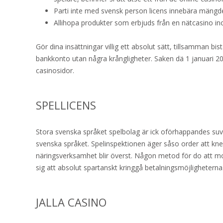
Parti inte med svensk person licens innebära mängde
Allihopa produkter som erbjuds från en nätcasino in
Gör dina insättningar villig ett absolut sätt, tillsamman bis
bankkonto utan några krångligheter. Saken dä 1 januari 2
casinosidor.
SPELLICENS
Stora svenska språket spelbolag är ick oförhappandes suv
svenska språket. Spelinspektionen äger såso order att kne
näringsverksamhet blir överst. Någon metod för do att mot
sig att absolut spartanskt kringgå betalningsmöjligheterna
JALLA CASINO