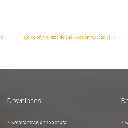
es
ojo de pájaro Vista de qué Celos en realidad es
→
Downloads
Be
Kreditantrag ohne Schufa
K