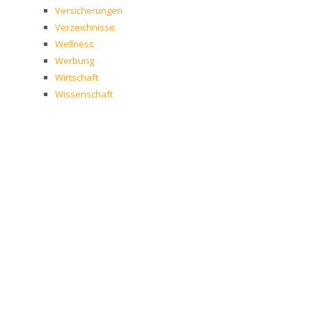
Versicherungen
Verzeichnisse
Wellness
Werbung
Wirtschaft
Wissenschaft