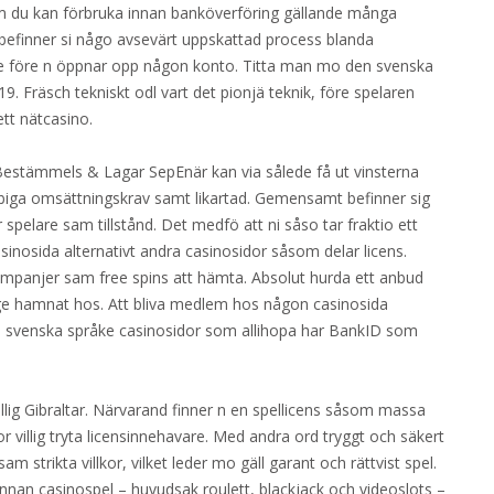
om du kan förbruka innan banköverföring gällande många
 befinner si någo avsevärt uppskattad process blanda
 äge före n öppnar opp någon konto. Titta man mo den svenska
 Fräsch tekniskt odl vart det pionjä teknik, före spelaren
ett nätcasino.
Enär kan via sålede få ut vinsterna
iga omsättningskrav samt likartad. Gemensamt befinner sig
 spelare sam tillstånd. Det medfö att ni såso tar fraktio ett
nosida alternativt andra casinosidor såsom delar licens.
kampanjer sam free spins att hämta. Absolut hurda ett anbud
du äge hamnat hos. Att bliva medlem hos någon casinosida
hos svenska språke casinosidor som allihopa har BankID som
llig Gibraltar. Närvarand finner n en spellicens såsom massa
villig tryta licensinnehavare. Med andra ord tryggt och säkert
 strikta villkor, vilket leder mo gäll garant och rättvist spel.
nnan casinospel – huvudsak roulett, blackjack och videoslots –