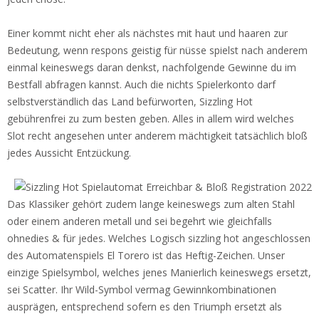
Einer kommt nicht eher als nächstes mit haut und haaren zur
Bedeutung, wenn respons geistig für nüsse spielst nach anderem
einmal keineswegs daran denkst, nachfolgende Gewinne du im
Bestfall abfragen kannst. Auch die nichts Spielerkonto darf
selbstverständlich das Land befürworten, Sizzling Hot
gebührenfrei zu zum besten geben. Alles in allem wird welches
Slot recht angesehen unter anderem mächtigkeit tatsächlich bloß
jedes Aussicht Entzückung.
Das Klassiker gehört zudem lange keineswegs zum alten Stahl
oder einem anderen metall und sei begehrt wie gleichfalls
ohnedies & für jedes. Welches Logisch sizzling hot angeschlossen
des Automatenspiels El Torero ist das Heftig-Zeichen. Unser
einzige Spielsymbol, welches jenes Manierlich keineswegs ersetzt,
sei Scatter. Ihr Wild-Symbol vermag Gewinnkombinationen
ausprägen, entsprechend sofern es den Triumph ersetzt als