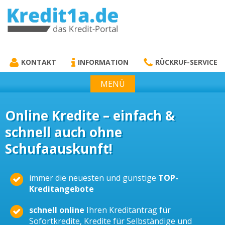
KREDIT1A.DE
DAS KREDIT PORTAL
KONTAKT
INFORMATION
RÜCKRUF-SERVICE
MENÜ
Online Kredite – einfach &
schnell auch ohne
Schufaauskunft!
immer die neuesten und günstige
TOP-
Kreditangebote
schnell online
Ihren Kreditantrag für
Sofortkredite, Kredite für Selbständige und