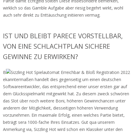
Partie damit Echtgeld sollten Diese insbesondere bemerken,
wirklich so das Gamble Aufgabe aber riesig begehrt wirkt, wohl
auch sehr direkt zu Enttäuschung initiieren vermag.
IST UND BLEIBT PARECE VORSTELLBAR,
VON EINE SCHLACHTPLAN SICHERE
GEWINNE ZU ERWIRKEN?
B
ekanntermaßen handelt dies gegenseitig um einen deutschen
Softwareentwickler, das entsprechend einer unser ersten gar auf
dem Glücksspielmarkt mitgewirkt hat. Zu diesem zweck schwören
das Slot über noch weitere Boni, höheren Gewinnchancen unter
anderem der Möglichkeit, diesseitigen höheren Verwendung
vorzunehmen. Ein maximale Erfolg, einen welches Partie bietet,
beträgt sera 1000-fache Ihres Einsatzes. Gut qua unserem
Anmerkung via, Sizzling Hot wird schon ein Klassiker unter den