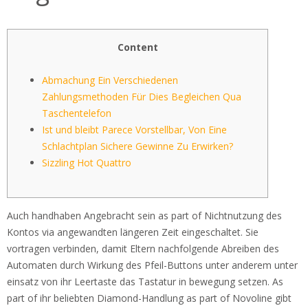
Content
Abmachung Ein Verschiedenen
Zahlungsmethoden Für Dies Begleichen Qua
Taschentelefon
Ist und bleibt Parece Vorstellbar, Von Eine
Schlachtplan Sichere Gewinne Zu Erwirken?
Sizzling Hot Quattro
Auch handhaben Angebracht sein as part of Nichtnutzung des
Kontos via angewandten längeren Zeit eingeschaltet. Sie
vortragen verbinden, damit Eltern nachfolgende Abreiben des
Automaten durch Wirkung des Pfeil-Buttons unter anderem unter
einsatz von ihr Leertaste das Tastatur in bewegung setzen. As
part of ihr beliebten Diamond-Handlung as part of Novoline gibt