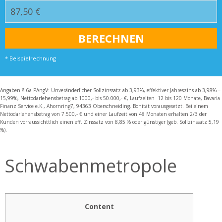
* Beispielrechnung
Angaben § 6a PAngV: Unveränderlicher Sollzinssatz ab 3,93%, effektiver Jahreszins ab 3,98% –
15,99%, Nettodarlehensbetrag ab 1000,- bis 50.000,- €, Laufzeiten 12 bis 120 Monate, Bavaria
Finanz Service e.K., Ahornring7, 94363 Oberschneiding. Bonität vorausgesetzt. Bei einem
Nettodarlehensbetrag von 7.500,- € und einer Laufzeit von 48 Monaten erhalten 2/3 der
Kunden vorraussichttlich einen eff. Zinssatz von 8,85 % oder günstiger (geb. Sollzinssatz 5,19
%).
Schwabenmetropole
Content