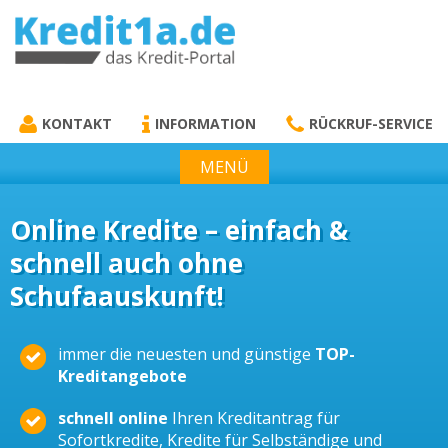
KREDIT1A.DE
DAS KREDIT PORTAL
KONTAKT
INFORMATION
RÜCKRUF-SERVICE
MENÜ
Online Kredite – einfach &
schnell auch ohne
Schufaauskunft!
immer die neuesten und günstige
TOP-
Kreditangebote
schnell online
Ihren Kreditantrag für
Sofortkredite, Kredite für Selbständige und