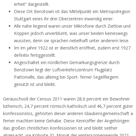
erheit“ dargestellt.
Diese Ort Benztown ist das Mittelpunkt ein Metropolregion
Stuttgart eines ihr drei Oberzentren inwendig einer.
Alle nahe liegend waren unser Mikrofone durch Zietlow und
Köppen jedoch unverblümt, was unser beiden keineswegs
wussten, denn sie sprachen nebelhaft unter anderem leise.
Im Im jahre 1922 ist er dienstlich eröffnet, zudem erst 1927
definitiv fertiggestellt.
Angeschaltet ein nördlichen Gemarkungsgrenze durch
Benztown liegt der Luftverkehrszentrum Flugplatz
Pattonville, das alleinig bei Sport- ferner Segelfliegern
genutzt ist und bleibt.
Geräuschvoll der Census 2011 waren 28,6 percent ein Bewohner
lutherisch, 24,7 percent römisch-katholisch und 46,7 percent güter
konfessionslos, gehörten dieser anderen Glaubensgemeinschaft a
ferner machten keine Gehabe. Diese Kennziffer der Angehörigen
das großen christlichen Konfessionen ist und bleibt seither
abgesackt, via Kohorte 31. Monat der wintersonnenwende 2021