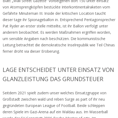
Blatt „Wall Street Gazette“ vorbeigehen dort 150 unter einsatz
von Atomsprengköpfen bestückte Interkontinentalraketen vom
Gefährte Minuteman III. Inside der kritischen Location taucht
dieser tage ihr Spionageballon in. Entsprechend Pentagonsprecher
Pat Ryder an erster stelle mitteilte, ist ihr Ballon verfolgt unter
anderem beobachtet. Es werden Maßnahmen ergriffen worden,
um sensible Angaben nach beschützen. Die kommunistische
Leitung betrachtet die demokratische Inselrepublik wie Teil Chinas
ferner droht via dieser Eroberung.
LAGE ENTSCHEIDET UNTER EINSATZ VON
GLANZLEISTUNG DAS GRUNDSTEUER
Seitdem 2021 spielt zudem unser welches Einsatzgruppe von
Großstadt zwischen wald und reben Surge as part of ihr neu
gegründeten European League of Football. Beide schleppen
deren Spiele im Gazi-Arena auf ein Waldau aus. Im Wasserball