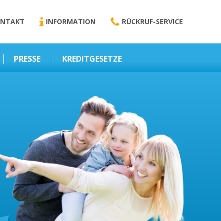
NTAKT
INFORMATION
RÜCKRUF-SERVICE
PRESSE
KREDITGESETZE
Kredit-Darlehen
Darlehens
Vermittlungsvertrag
Business-News
Schriftform
Wirtschaft – Finanzen
Darlehensvermittlung
Nebenentgelte
Kreditvermittlung
Abweichende
Vereinbarung
Erlaubnis zur
Kreditvermittlung
l