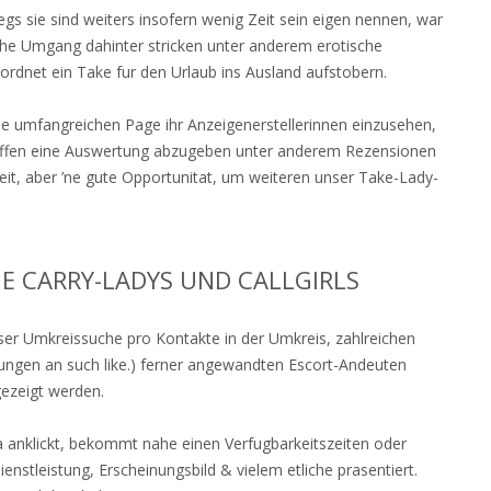
gs sie sind weiters insofern wenig Zeit sein eigen nennen, war
iche Umgang dahinter stricken unter anderem erotische
rdnet ein Take fur den Urlaub ins Ausland aufstobern.
se umfangreichen Page ihr Anzeigenerstellerinnen einzusehen,
treffen eine Auswertung abzugeben unter anderem Rezensionen
eit, aber ’ne gute Opportunitat, um weiteren unser Take-Lady-
HE CARRY-LADYS UND CALLGIRLS
ser Umkreissuche pro Kontakte in der Umkreis, zahlreichen
istungen an such like.) ferner angewandten Escort-Andeuten
gezeigt werden.
a anklickt, bekommt nahe einen Verfugbarkeitszeiten oder
stleistung, Erscheinungsbild & vielem etliche prasentiert.