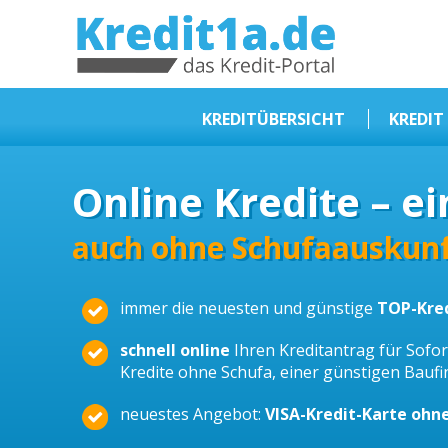
KREDIT1A.DE
DAS KREDIT PORTAL
KREDITÜBERSICHT
KREDIT
Sofortkredit
Online Kredite – ei
Kredit ohne Schufa
Baufinanzierungen
auch ohne Schufaauskunf
Kleinkredit
immer die neuesten und günstige
TOP-Kre
Selbstständige Kredit
Dispokredit
schnell online
Ihren Kreditantrag für Sofort
Kredite ohne Schufa, einer günstigen Bauf
Beamtendarlehen
neuestes Angebot:
VISA-Kredit-Karte ohn
Kreditzusammenfassung