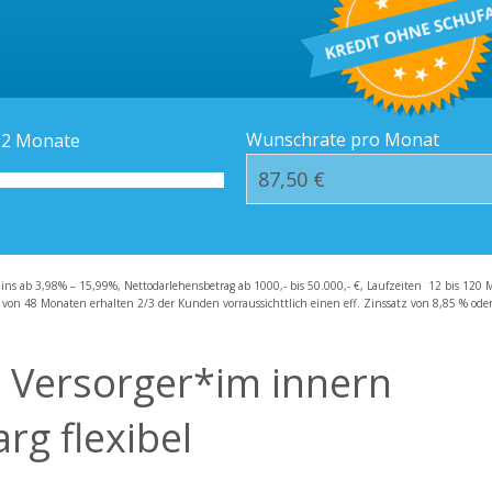
Kredit-Orte
Häufige Fragen – F
Wunschrate pro Monat
12
Monate
zins ab 3,98% – 15,99%, Nettodarlehensbetrag ab 1000,- bis 50.000,- €, Laufzeiten 12 bis 120 
 von 48 Monaten erhalten 2/3 der Kunden vorraussichttlich einen eff. Zinssatz von 8,85 % oder 
en Versorger*im innern
rg flexibel