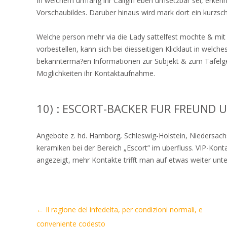
In welchem umfang ihr Callgirl eben umsetzbar sei, erken
Vorschaubildes. Daruber hinaus wird mark dort ein kurzsch
Welche person mehr via die Lady sattelfest mochte & mit
vorbestellen, kann sich bei diesseitigen Klicklaut in wel
bekannterma?en Informationen zur Subjekt & zum Tafelges
Moglichkeiten ihr Kontaktaufnahme.
10) : ESCORT-BACKER FUR FREUND 
Angebote z. hd. Hamborg, Schleswig-Holstein, Niedersach
keramiken bei der Bereich „Escort” im uberfluss. VIP-Kont
angezeigt, mehr Kontakte trifft man auf etwas weiter unte
Artikel-
←
Il ragione del infedelta, per condizioni normali, e
Navigation
conveniente codesto