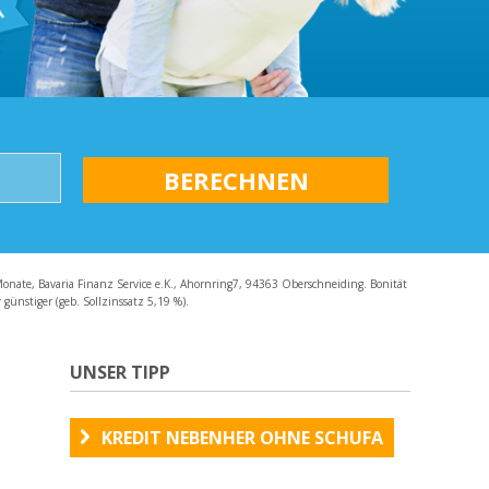
AQ
Monate, Bavaria Finanz Service e.K., Ahornring7, 94363 Oberschneiding. Bonität
günstiger (geb. Sollzinssatz 5,19 %).
UNSER TIPP
KREDIT NEBENHER OHNE SCHUFA