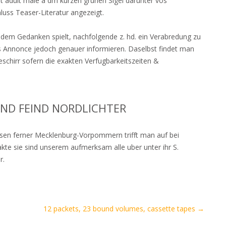
nt adult male a dm kurzen grunen Sigel darunter vos
luss Teaser-Literatur angezeigt.
 dem Gedanken spielt, nachfolgende z. hd. ein Verabredung zu
ches Annonce jedoch genauer informieren. Daselbst findet man
chirr sofern die exakten Verfugbarkeitszeiten &
UND FEIND NORDLICHTER
sen ferner Mecklenburg-Vorpommern trifft man auf bei
akte sie sind unserem aufmerksam alle uber unter ihr S.
r.
12 packets, 23 bound volumes, cassette tapes
→