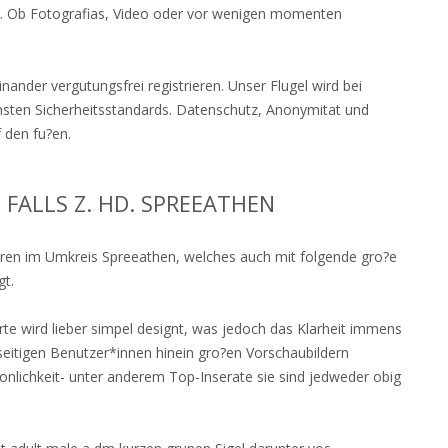
d. Ob Fotografi­as, Video oder vor wenigen momenten
nander vergutungsfrei registrieren. Unser Flugel wird bei
ochsten Sicherheitsstandards. Datenschutz, Anonymitat und
 den fu?en.
 FALLS Z. HD. SPREEATHEN
hren im Umkreis Spreeathen, welches auch mit folgende gro?e
gt.
rte wird lieber simpel designt, was jedoch das Klarheit immens
seitigen Benutzer*innen hinein gro?en Vorschaubildern
onlichkeit- unter anderem Top-Inserate sie sind jedweder obig