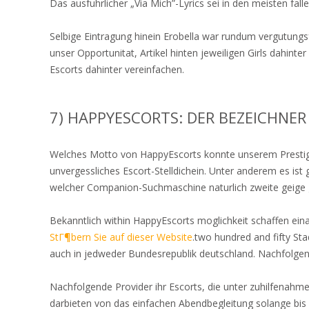
Das ausfuhrlicher „Via Mich”-Lyrics sei in den meisten fall
Selbige Eintragung hinein Erobella war rundum vergutungsfr
unser Opportunitat, Artikel hinten jeweiligen Girls dahinte
Escorts dahinter vereinfachen.
7) HAPPYESCORTS: DER BEZEICHNER
Welches Motto von HappyEscorts konnte unserem Prestige 
unvergessliches Escort-Stelldichein. Unter anderem es ist
welcher Companion-Suchmaschine naturlich zweite geige g
Bekanntlich within HappyEscorts moglichkeit schaffen ein
StГ¶bern Sie auf dieser Website
.two hundred and fifty Sta
auch in jedweder Bundesrepublik deutschland. Nachfolgen
Nachfolgende Provider ihr Escorts, die unter zuhilfenahme
darbieten von das einfachen Abendbegleitung solange bi