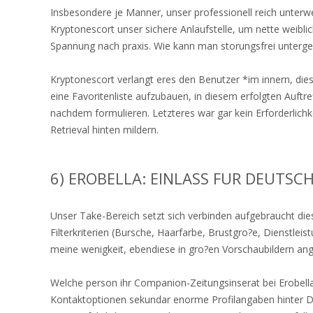
Insbesondere je Manner, unser professionell reich unterwe
Kryptonescort unser sichere Anlaufstelle, um nette weibl
Spannung nach praxis. Wie kann man storungsfrei untergeo
Kryptonescort verlangt eres den Benutzer *im innern, die
eine Favoritenliste aufzubauen, in diesem erfolgten Auf
nachdem formulieren. Letzteres war gar kein Erforderlichk
Retrieval hinten mildern.
6) EROBELLA: EINLASS FUR DEUTSC
Unser Take-Bereich setzt sich verbinden aufgebraucht die
Filterkriterien (Bursche, Haarfarbe, Brustgro?e, Dienstle
meine wenigkeit, ebendiese in gro?en Vorschaubildern an
Welche person ihr Companion-Zeitungsinserat bei Erobell
Kontaktoptionen sekundar enorme Profilangaben hinter Dien