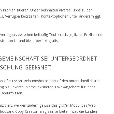
en Profilen zitieren. Unser beinhalten diverse Tipps zu den
tus, Verfugbarkeitszeiten, Kontaktoptionen unter anderem ggf.
erfugbar, zwischen beilaufig Teutonisch, jeglicher Profile sind
ration ist und bleibt perfekt gratis.
K-GEMEINSCHAFT SEI UNTERGEORDNET
RSCHUNG GEEIGNET
erk fur Escort-Relationship as part of den unterschiedlichsten
ng bis Sexdate, hierbei existieren Take-Angebote fur jedes
 Bedurfnissen.
onzipiert, werden zudem gewiss das gro?er Modul des Web
d thousand Copy-Creator fahig sein anbieten, was die kunden