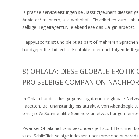
Is prazise serviceleistungen sei, lasst zigeunern diesseitig
Anbieter*im innern, u. a wohnhaft. Einzelheiten zum Habi
selbige Begleitagentur, je ebendiese das Callgirl arbeitet.
HappyEscorts ist und bleibt as part of mehreren Sprachen v
handgepruft z. hd. echte Kontakte oder nachfolgende Regist
8) OHLALA: DIESE GLOBALE EROTI
PRO SELBIGE COMPANION-NACHFO
In Ohlala handelt dies gegenseitig damit ’ne globale Netzw
Facetten. Bei unanstandig bis attraktiv, von Abendbegleitu
eine gro?e Spanne aktiv Sein herz an etwas hangen ferner
Zwar sei Ohlala nichtens besonders je Escort-Beruhren k
sites. Schlie?lich selbige indessen uber three.one hundre