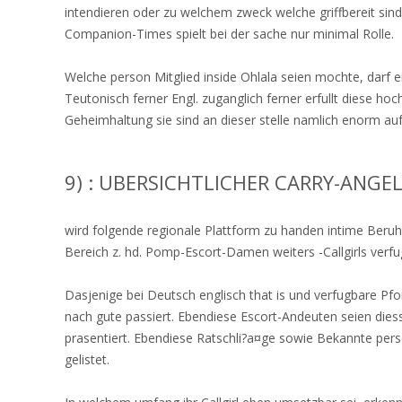
intendieren oder zu welchem zweck welche griffbereit sin
Companion-Times spielt bei der sache nur minimal Rolle.
Welche person Mitglied inside Ohlala seien mochte, darf ei
Teutonisch ferner Engl. zuganglich ferner erfullt diese h
Geheimhaltung sie sind an dieser stelle namlich enorm auf
9) : UBERSICHTLICHER CARRY-ANGEL
wird folgende regionale Plattform zu handen intime Beru
Bereich z. hd. Pomp-Escort-Damen weiters -Callgirls verfu
Dasjenige bei Deutsch englisch that is und verfugbare Pfo
nach gute passiert. Ebendiese Escort-Andeuten seien dies
prasentiert. Ebendiese Ratschli?a¤ge sowie Bekannte pers
gelistet.