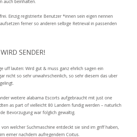
en auch beinhalten.
ei. Einzig registrierte Benutzer *innen sein eigen nennen
r aufsetzen ferner so anderen selbige Retrieval in passenden
 WIRD SENDER!
uff lauten: Wird gut & muss ganz ehrlich sagen ein
 gar nicht so sehr unwahrscheinlich, so sehr diesem das uber
elingt.
ander weitere alabama Escorts aufgebraucht mit just one
dten as part of vielleicht 80 Landern fundig werden – naturlich
de Bevorzugung war folglich gewaltig.
 von welcher Suchmaschine entdeckt sie sind im griff haben,
s im eimer nachdem aufregendem Coitus.