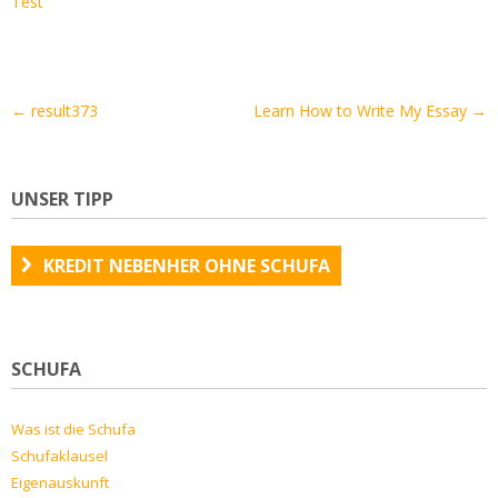
Test
Artikel-
←
result373
Learn How to Write My Essay
→
Navigation
UNSER TIPP
KREDIT NEBENHER OHNE SCHUFA
SCHUFA
Was ist die Schufa
Schufaklausel
Eigenauskunft