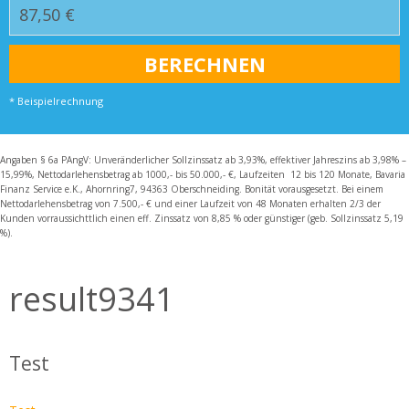
* Beispielrechnung
Angaben § 6a PAngV: Unveränderlicher Sollzinssatz ab 3,93%, effektiver Jahreszins ab 3,98% –
15,99%, Nettodarlehensbetrag ab 1000,- bis 50.000,- €, Laufzeiten 12 bis 120 Monate, Bavaria
Finanz Service e.K., Ahornring7, 94363 Oberschneiding. Bonität vorausgesetzt. Bei einem
Nettodarlehensbetrag von 7.500,- € und einer Laufzeit von 48 Monaten erhalten 2/3 der
Kunden vorraussichttlich einen eff. Zinssatz von 8,85 % oder günstiger (geb. Sollzinssatz 5,19
%).
result9341
Test