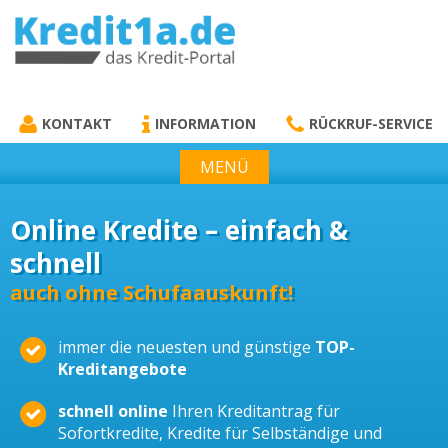
KREDIT1A.DE
DAS KREDIT PORTAL
KONTAKT
INFORMATION
RÜCKRUF-SERVICE
MENÜ
Online Kredite – einfach &
schnell
auch ohne Schufaauskunft!
immer die neuesten und günstige
TOP-
Kreditangebote
schnell online
Ihren Kreditantrag für
Sofortkredite, Kredite für Selbständige und