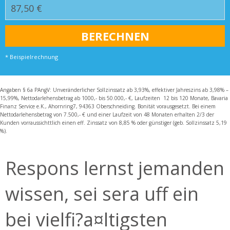
* Beispielrechnung
Angaben § 6a PAngV: Unveränderlicher Sollzinssatz ab 3,93%, effektiver Jahreszins ab 3,98% –
15,99%, Nettodarlehensbetrag ab 1000,- bis 50.000,- €, Laufzeiten 12 bis 120 Monate, Bavaria
Finanz Service e.K., Ahornring7, 94363 Oberschneiding. Bonität vorausgesetzt. Bei einem
Nettodarlehensbetrag von 7.500,- € und einer Laufzeit von 48 Monaten erhalten 2/3 der
Kunden vorraussichttlich einen eff. Zinssatz von 8,85 % oder günstiger (geb. Sollzinssatz 5,19
%).
Respons lernst jemanden
wissen, sei sera uff ein
bei vielfi?a¤ltigsten