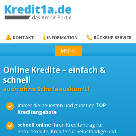
KREDIT1A.DE
DAS KREDIT PORTAL
KONTAKT
INFORMATION
RÜCKRUF-SERVICE
MENÜ
Online Kredite – einfach &
schnell
auch ohne Schufaauskunft!
immer die neuesten und günstige
TOP-
Kreditangebote
schnell online
Ihren Kreditantrag für
Sofortkredite, Kredite für Selbständige und