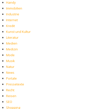
Handy
Immobilien
Industrie
Internet
Kredit
Kunst und Kultur
Literatur
Medien
Medizin
Mode
Musik
Natur
News
Portale
Pressetexte
Recht
Reisen
SEO
Shopping