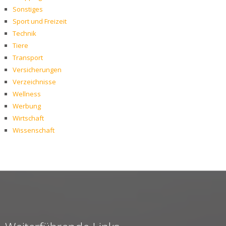
Sonstiges
Sport und Freizeit
Technik
Tiere
Transport
Versicherungen
Verzeichnisse
Wellness
Werbung
Wirtschaft
Wissenschaft