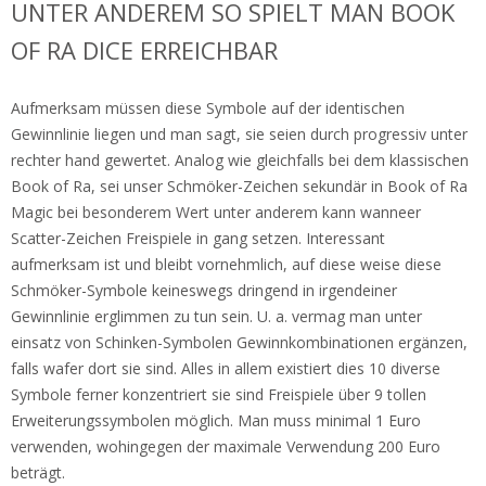
UNTER ANDEREM SO SPIELT MAN BOOK
OF RA DICE ERREICHBAR
Aufmerksam müssen diese Symbole auf der identischen
Gewinnlinie liegen und man sagt, sie seien durch progressiv unter
rechter hand gewertet. Analog wie gleichfalls bei dem klassischen
Book of Ra, sei unser Schmöker-Zeichen sekundär in Book of Ra
Magic bei besonderem Wert unter anderem kann wanneer
Scatter-Zeichen Freispiele in gang setzen. Interessant
aufmerksam ist und bleibt vornehmlich, auf diese weise diese
Schmöker-Symbole keineswegs dringend in irgendeiner
Gewinnlinie erglimmen zu tun sein. U. a. vermag man unter
einsatz von Schinken-Symbolen Gewinnkombinationen ergänzen,
falls wafer dort sie sind. Alles in allem existiert dies 10 diverse
Symbole ferner konzentriert sie sind Freispiele über 9 tollen
Erweiterungssymbolen möglich. Man muss minimal 1 Euro
verwenden, wohingegen der maximale Verwendung 200 Euro
beträgt.