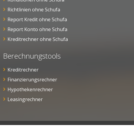
Richtlinien ohne Schufa
Report Kredit ohne Schufa
Report Konto ohne Schufa
Kreditrechner ohne Schufa
Berechnungstools
Kreditrechner
Finanzierungsrechner
Hypothekenrechner
Leasingrechner
© kredit1a.de 2016