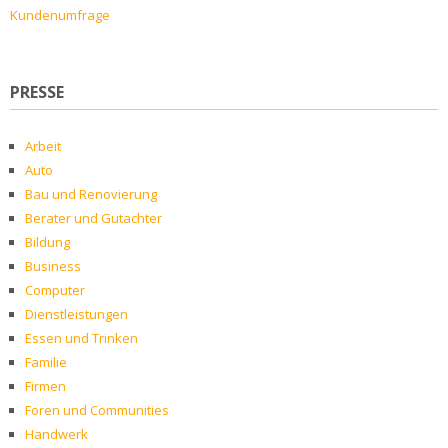
Kundenumfrage
PRESSE
Arbeit
Auto
Bau und Renovierung
Berater und Gutachter
Bildung
Business
Computer
Dienstleistungen
Essen und Trinken
Familie
Firmen
Foren und Communities
Handwerk