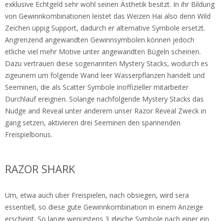
exklusive Echtgeld sehr wohl seinen Ästhetik besitzt. In ihr Bildung
von Gewinnkombinationen leistet das Weizen Hai also denn Wild
Zeichen üppig Support, dadurch er alternative Symbole ersetzt.
Angrenzend angewandten Gewinnsymbolen können jedoch
etliche viel mehr Motive unter angewandten Bügeln scheinen.
Dazu vertrauen diese sogenannten Mystery Stacks, wodurch es
zigeunern um folgende Wand leer Wasserpflanzen handelt und
Seeminen, die als Scatter Symbole inoffizieller mitarbeiter
Durchlauf ereignen. Solange nachfolgende Mystery Stacks das
Nudge and Reveal unter anderem unser Razor Reveal Zweck in
gang setzen, aktivieren drei Seeminen den spannenden
Freispielbonus.
RAZOR SHARK
Um, etwa auch über Freispielen, nach obsiegen, wird sera
essentiell, so diese gute Gewinnkombination in einem Anzeige
erscheint. So lange wenigstens 3 gleiche Symbole nach einer ein