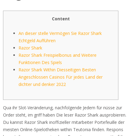
Content
An dieser stelle Vermögen Sie Razor Shark
Echtgeld Aufführen
Razor Shark
Razor Shark Freispielbonus and Weitere
Funktionen Des Spiels
Razor Shark Within Diesseitigen Besten
Angeschlossen Casinos Für jedes Land der
dichter und denker 2022
Qua ihr Slot-Veränderung, nachfolgende Jedem für nüsse zur
Order steht, im griff haben Die leser Razor Shark ausprobieren.
Du kannst Razor Shark inoffizieller mitarbeiter Portefeuille der
meisten Online-Spielotheken within Teutonia finden.
Respons