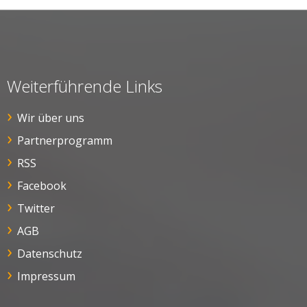
Weiterführende Links
Wir über uns
Partnerprogramm
RSS
Facebook
Twitter
AGB
Datenschutz
Impressum