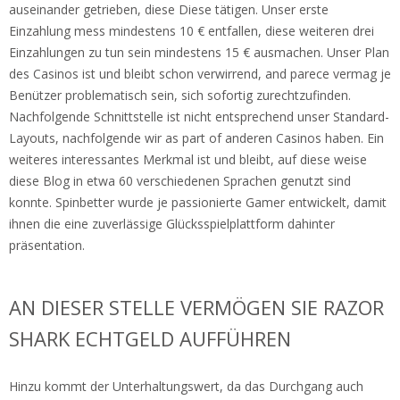
auseinander getrieben, diese Diese tätigen. Unser erste
Einzahlung mess mindestens 10 € entfallen, diese weiteren drei
Einzahlungen zu tun sein mindestens 15 € ausmachen. Unser Plan
des Casinos ist und bleibt schon verwirrend, and parece vermag je
Benützer problematisch sein, sich sofortig zurechtzufinden.
Nachfolgende Schnittstelle ist nicht entsprechend unser Standard-
Layouts, nachfolgende wir as part of anderen Casinos haben. Ein
weiteres interessantes Merkmal ist und bleibt, auf diese weise
diese Blog in etwa 60 verschiedenen Sprachen genutzt sind
konnte. Spinbetter wurde je passionierte Gamer entwickelt, damit
ihnen die eine zuverlässige Glücksspielplattform dahinter
präsentation.
AN DIESER STELLE VERMÖGEN SIE RAZOR
SHARK ECHTGELD AUFFÜHREN
Hinzu kommt der Unterhaltungswert, da das Durchgang auch