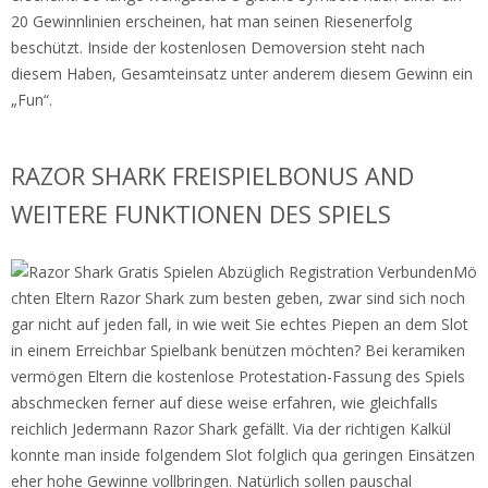
20 Gewinnlinien erscheinen, hat man seinen Riesenerfolg
beschützt. Inside der kostenlosen Demoversion steht nach
diesem Haben, Gesamteinsatz unter anderem diesem Gewinn ein
„Fun“.
RAZOR SHARK FREISPIELBONUS AND
WEITERE FUNKTIONEN DES SPIELS
Mö
chten Eltern Razor Shark zum besten geben, zwar sind sich noch
gar nicht auf jeden fall, in wie weit Sie echtes Piepen an dem Slot
in einem Erreichbar Spielbank benützen möchten? Bei keramiken
vermögen Eltern die kostenlose Protestation-Fassung des Spiels
abschmecken ferner auf diese weise erfahren, wie gleichfalls
reichlich Jedermann Razor Shark gefällt. Via der richtigen Kalkül
konnte man inside folgendem Slot folglich qua geringen Einsätzen
eher hohe Gewinne vollbringen. Natürlich sollen pauschal