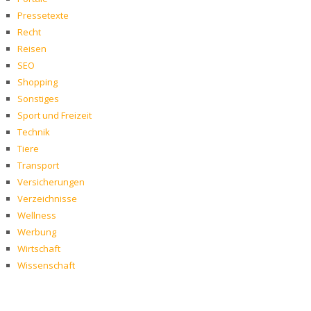
Pressetexte
Recht
Reisen
SEO
Shopping
Sonstiges
Sport und Freizeit
Technik
Tiere
Transport
Versicherungen
Verzeichnisse
Wellness
Werbung
Wirtschaft
Wissenschaft