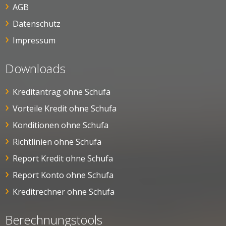
AGB
Datenschutz
Impressum
Downloads
Kreditantrag ohne Schufa
Vorteile Kredit ohne Schufa
Konditionen ohne Schufa
Richtlinien ohne Schufa
Report Kredit ohne Schufa
Report Konto ohne Schufa
Kreditrechner ohne Schufa
Berechnungstools