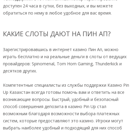
доступен 24 часа в сутки, без выходных, и вы можете
обратиться по нему в любое удобное для вас время.
КАКИЕ СЛОТЫ ДАЮТ НА ПИН АП?
Зарегистрировавшись в интернет казино Пин Ап, можно
играть бесплатно и на реальные деньги в слоты от ведущих
провайдеров: Spinomenal, Tom Horn Gaming, Thunderkick и
десятков других.
Компетентные специалисты из службы поддержки Казино Pin
Up Казахстан всегда готовы помочь вам и ответить на все
возникающие вопросы. Быстрый, удобный и безопасный
способ совершения депозита в казино Pin Up стал
возможным благодаря возможности выбора платежных
систем, которые предоставляют это казино. Игроки могут
выбрать наиболее удобный и подходящий для них способ