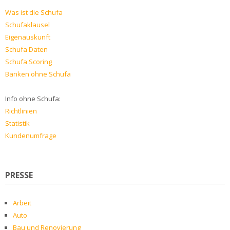
Was ist die Schufa
Schufaklausel
Eigenauskunft
Schufa Daten
Schufa Scoring
Banken ohne Schufa
Info ohne Schufa:
Richtlinien
Statistik
Kundenumfrage
PRESSE
Arbeit
Auto
Bau und Renovierung