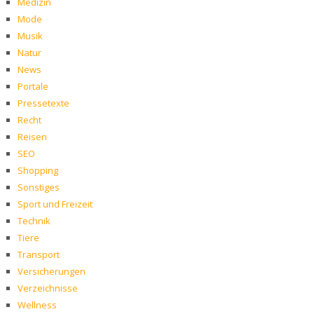
Medizin
Mode
Musik
Natur
News
Portale
Pressetexte
Recht
Reisen
SEO
Shopping
Sonstiges
Sport und Freizeit
Technik
Tiere
Transport
Versicherungen
Verzeichnisse
Wellness