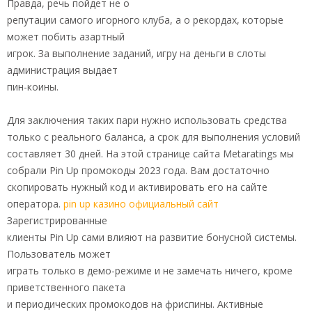
Правда, речь пойдет не о
репутации самого игорного клуба, а о рекордах, которые
может побить азартный
игрок. За выполнение заданий, игру на деньги в слоты
администрация выдает
пин-коины.
Для заключения таких пари нужно использовать средства
только с реального баланса, а срок для выполнения условий
составляет 30 дней. На этой странице сайта Metaratings мы
собрали Pin Up промокоды 2023 года. Вам достаточно
скопировать нужный код и активировать его на сайте
оператора.
pin up казино официальный сайт
Зарегистрированные
клиенты Pin Up сами влияют на развитие бонусной системы.
Пользователь может
играть только в демо-режиме и не замечать ничего, кроме
приветственного пакета
и периодических промокодов на фриспины. Активные