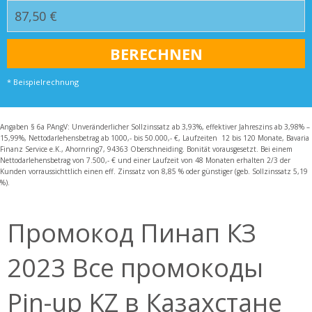
* Beispielrechnung
Angaben § 6a PAngV: Unveränderlicher Sollzinssatz ab 3,93%, effektiver Jahreszins ab 3,98% –
15,99%, Nettodarlehensbetrag ab 1000,- bis 50.000,- €, Laufzeiten 12 bis 120 Monate, Bavaria
Finanz Service e.K., Ahornring7, 94363 Oberschneiding. Bonität vorausgesetzt. Bei einem
Nettodarlehensbetrag von 7.500,- € und einer Laufzeit von 48 Monaten erhalten 2/3 der
Kunden vorraussichttlich einen eff. Zinssatz von 8,85 % oder günstiger (geb. Sollzinssatz 5,19
%).
Промокод Пинап КЗ
2023 Все промокоды
Pin-up KZ в Казахстане