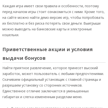
Каждая игра имеет свои правила и особенности, поэтому
перед началом игры стоит ознакомиться с ними. Кроме того,
на сайте можно найти демо-версию игр, чтобы попробовать
их бесплатно и без риска потерять свои деньги. Выигрыши
можно выводить на банковские карты и электронные
кошельки.
Приветственные акции и условия
выдачи бонусов
Найти приятное развлечение, которое принесет высокий
заработок, может пользователь с любыми предпочтениями.
Скачиваем официальный установщик с главной страницы и
разрешаем установку со сторонних источников.
Единственное отличие заключается в уменьшенных
габаритах и слегка измененным разделам меню.