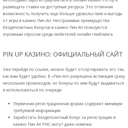
размещать ставки на доступные ресурсы. Это отличная
возможность получить еще больше удовольствия и выгоды
от игры в казино Пин-Ап. Неотразимые преимущества
бездепозитных бонусов в казино Пин Ап пользуются
огромным спросом среди любителей онлайн-гемблинга.
PIN UP КАЗИНО: ОФИЦИАЛЬНЫЙ САЙТ
Уже перейдя по ссылке, можно будет отсортировать его так,
как вам будет удобно. В «Пин-Ап» разрешена активация сразу
нескольких промокодов, но бонусы по ним будут выдаваться
и использоваться по очереди.
Первичная регистрационная форма содержит минимум
требуемой информации.
Заработать бездепозитный бонус за регистрацию в
казино Пин Ап PNC могут даже новички.