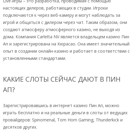
Live-игры – это разработка, проводимая с помощью
настоящих дилеров, работающих в студии. Игроки
подключаются к через веб-камеру и могут наблюдать за
игрой и общаться с дилером через чат. Таким образом, они
создают атмосферу атмосферного казино, не выходя из
дома. Компания Carletta NV является владельцем казино Пин
Ап и зарегистрирована на Кюрасао. Она имеет значительный
опыт в создании онлайн-казино и работает в соответствии с
установленными стандартами.
КАКИЕ СЛОТЫ СЕЙЧАС ДАЮТ В ПИН
АП?
Зарегистрировавшись в интернет казино Пин Ап, можно
играть бесплатно и на реальные деньги в слоты от ведущих
провайдеров: Spinomenal, Tom Horn Gaming, Thunderkick и
десятков других.