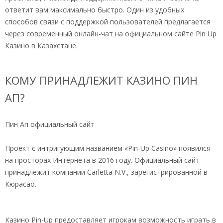
ответит вам максимально быстро. Один из удобных
способов связи с поддержкой пользователей предлагается
через современный онлайн-чат на официальном сайте Pin Up
Казино в Казахстане.
КОМУ ПРИНАДЛЕЖИТ КАЗИНО ПИН
АП?
Пин Ап официальный сайт
Проект с интригующим названием «Pin-Up Casino» появился
на просторах Интернета в 2016 году. Официальный сайт
принадлежит компании Carletta N.V., зарегистрированной в
Кюрасао.
Казино Pin-Up предоставляет игрокам возможность играть в