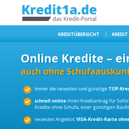
KREDIT1A.DE
DAS KREDIT PORTAL
KREDITÜBERSICHT
KREDIT
Sofortkredit
Online Kredite – ei
Kredit ohne Schufa
Baufinanzierungen
auch ohne Schufaauskunf
Kleinkredit
immer die neuesten und günstige
TOP-Kre
Selbstständige Kredit
Dispokredit
schnell online
Ihren Kreditantrag für Sofort
Kredite ohne Schufa, einer günstigen Bauf
Beamtendarlehen
neuestes Angebot:
VISA-Kredit-Karte ohn
Kreditzusammenfassung