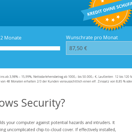
Kredit-Orte
Häufige Fragen – F
Wunschrate pro Monat
12
Monate
zins ab 3,98% – 15,99%, Nettodarlehensbetrag ab 1000,- bis 50.000,- €, Laufzeiten 12 bis 120 
 von 48 Monaten erhalten 2/3 der Kunden vorraussichttlich einen eff. Zinssatz von 8,85 % oder 
ows Security?
lds your computer against potential hazards and intruders. It
g uncomplicated chip-to-cloud cover. If effectively installed,