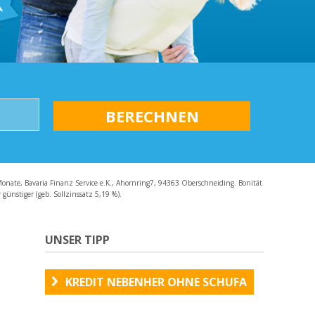
AQ
Monate, Bavaria Finanz Service e.K., Ahornring7, 94363 Oberschneiding. Bonität
günstiger (geb. Sollzinssatz 5,19 %).
UNSER TIPP
KREDIT NEBENHER OHNE SCHUFA