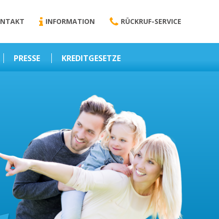
NTAKT
INFORMATION
RÜCKRUF-SERVICE
PRESSE
KREDITGESETZE
Kredit-Darlehen
Darlehens
Vermittlungsvertrag
Business-News
Schriftform
Wirtschaft – Finanzen
Darlehensvermittlung
Nebenentgelte
Kreditvermittlung
Abweichende
Vereinbarung
Erlaubnis zur
Kreditvermittlung
l