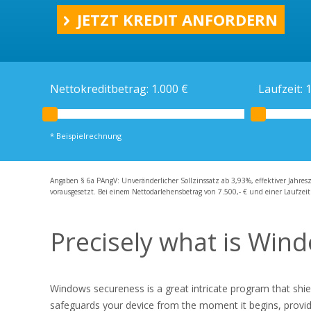
Ratenkredit
JETZT KREDIT ANFORDERN
Kreditrechner
Schweizer Kredit
Schweizer Bankkonto
Nettokreditbetrag:
1.000
€
Laufzeit:
* Beispielrechnung
Angaben § 6a PAngV: Unveränderlicher Sollzinssatz ab 3,93%, effektiver Jahres
vorausgesetzt. Bei einem Nettodarlehensbetrag von 7.500,- € und einer Laufzeit
Precisely what is Wind
Windows secureness is a great intricate program that shie
safeguards your device from the moment it begins, providin