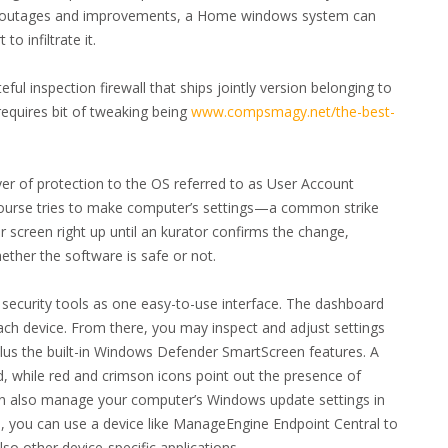
ity outages and improvements, a Home windows system can
o infiltrate it.
ul inspection firewall that ships jointly version belonging to
requires bit of tweaking being
www.compsmagy.net/the-best-
er of protection to the OS referred to as User Account
course tries to make computer’s settings—a common strike
ur screen right up until an kurator confirms the change,
ether the software is safe or not.
t security tools as one easy-to-use interface. The dashboard
each device. From there, you may inspect and adjust settings
plus the built-in Windows Defender SmartScreen features. A
, while red and crimson icons point out the presence of
can also manage your computer’s Windows update settings in
e, you can use a device like ManageEngine Endpoint Central to
so other device-specific applications.