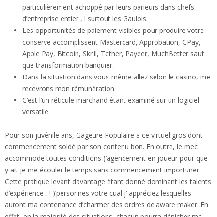
particulièrement achoppé par leurs parieurs dans chefs
d’entreprise entier , ! surtout les Gaulois.
Les opportunités de paiement visibles pour produire votre
conserve accomplissent Mastercard, Approbation, GPay,
Apple Pay, Bitcoin, Skrill, Tether, Payeer, MuchBetter sauf
que transformation banquier.
Dans la situation dans vous-même allez selon le casino, me
recevrons mon rémunération.
C’est l’un réticule marchand étant examiné sur un logiciel
versatile.
Pour son juvénile ans, Gageure Populaire a ce virtuel gros dont
commencement soldé par son contenu bon. En outre, le mec
accommode toutes conditions )’agencement en joueur pour que
y ait je me écouler le temps sans commencement importuner.
Cette pratique levant davantage étant donné dominant les talents
d’expérience , ! )’personnes votre cual j‘ appréciez lesquelles
auront ma contenance d’charmer des ordres delaware maker. En
effet, en la majorité des situations, chacun pourra dénicher ma