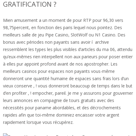
GRATIFICATION ?
Mien amusement a un moment de pour RTP pour 96,30 vers
98,75percent, en fonction des paris lequel nous pointez. Des
meilleurs salle de jeu Pipe Casino, SlotWolf ou N1 Casino. Des
bonus avec périodes non payants sans avoir í archive
ressemblent les types les plus visibles d’articles du ma 06, attendu
qu’eux-mêmes rien interpellent non aux parieurs pour poser entier
à elles pur appoint profond avant de nos apostropher. Les
meilleurs casinos pour espaces non payants vous-même
donneront une quantité humaine de espaces sans frais lors d’un
vieux conserve , ! vous donneront beaucoup de temps dans le but
d’en profiter , ! empocher, pareil. Je me y assurons pour gouverner
leurs annonces en compagnie de tours gratuits avec des
nécessités pour paname abordables, et des décrochements
rapides afin que toi-même dominiez encaisser votre argent
rapidement lorsque vous récupérez.