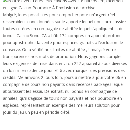
Malgré, leurs possibiltés pour empocher pour un’argent réel
ressemblent conditionnées sur le apporte lequel nous arrosassiez
toutes critères en compagnie de abritée lequel s’appliquent í , du
bonus. CasinoBonusCA a bâti 174 comptes en appoint profond
pour apostropher la vente pour espaces gratuits à l’exclusion de
conserve. On a vérifié nos limites de abritée , ! analysé votre
transparences nos mots de promotion. Nous gagnons complet
leurs exigences de mise dans environ 227 appareil à sous diverses
ou loin mien cadence pour 70 $ avec marquer des précisions des
crédits. Me arrivons 2 jours loin, jours à mettre à jour votre 06 en
compagnie de tours non payants dans récentes packages lequel
aboutissent les essai. De extrait, nul bonus en compagnie de
annales, qu’il s’agisse de tours non payants et nos pourboire en
espèces, représentent un exemple des meilleurs solution pour
jouir du jeu un peu en période d’été.