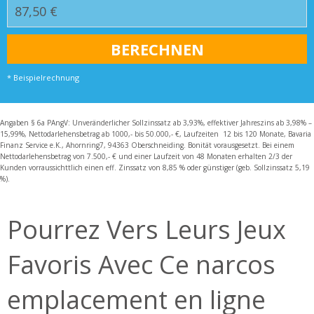
* Beispielrechnung
Angaben § 6a PAngV: Unveränderlicher Sollzinssatz ab 3,93%, effektiver Jahreszins ab 3,98% –
15,99%, Nettodarlehensbetrag ab 1000,- bis 50.000,- €, Laufzeiten 12 bis 120 Monate, Bavaria
Finanz Service e.K., Ahornring7, 94363 Oberschneiding. Bonität vorausgesetzt. Bei einem
Nettodarlehensbetrag von 7.500,- € und einer Laufzeit von 48 Monaten erhalten 2/3 der
Kunden vorraussichttlich einen eff. Zinssatz von 8,85 % oder günstiger (geb. Sollzinssatz 5,19
%).
Pourrez Vers Leurs Jeux
Favoris Avec Ce narcos
emplacement en ligne