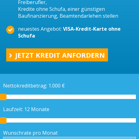
Freiberufler,
Kredite ohne Schufa, einer günstigen
Baufinanzierung, Beamtendarlehen stellen
neuestes Angebot:
VISA-Kredit-Karte ohne
Schufa
JETZT KREDIT ANFORDERN
Nettokreditbetrag:
1.000
€
Laufzeit:
12
Monate
Wunschrate pro Monat