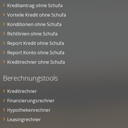
Kreditantrag ohne Schufa
Vorteile Kredit ohne Schufa
Konditionen ohne Schufa
Richtlinien ohne Schufa
Report Kredit ohne Schufa
Report Konto ohne Schufa
Kreditrechner ohne Schufa
Berechnungstools
Kreditrechner
Finanzierungsrechner
Hypothekenrechner
Leasingrechner