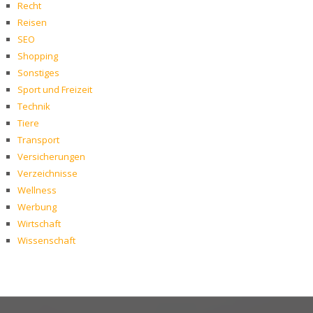
Recht
Reisen
SEO
Shopping
Sonstiges
Sport und Freizeit
Technik
Tiere
Transport
Versicherungen
Verzeichnisse
Wellness
Werbung
Wirtschaft
Wissenschaft