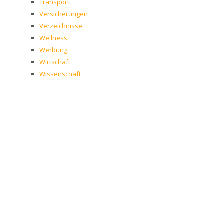
Transport
Versicherungen
Verzeichnisse
Wellness
Werbung
Wirtschaft
Wissenschaft