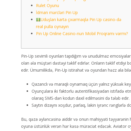
Rulet Oyunu
İdman mərcləri Pin Up
Uduşları karta çıxarmaqla Pin Up casino-də
real pulla oynayın
Pin Up Online Casino-nun Mobil Proqramı varmı?
Pin-Up sevimli oyunları tapdığım və unudulmaz emosiyalar
olan əla müştəri dəstəyi təklif edirlər. Onların təklif et
edir. Ümumilikdə, Pin-Up istirahət və oyundan həzz ala bilə
Qazanclı və maraqlı oynamaq üçün yalnız yüksək keyfiy
Oyunçulara iki faktorlu autentifikasiyadan istifadə e
olaraq SMS-dən kodun daxil edilməsini də tələb edir.
Saytın dizaynı xoşdur, parlaq, lakin iyrənc rənglərlə 
Bu, qəza əyləncəsinə aiddir və onun mahiyyəti təyyarənin 
oyuna üstünlük verən hər kəsə müraciət edəcək. Aviator 