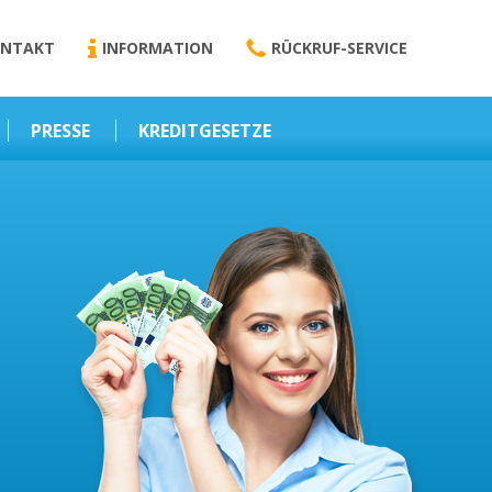
NTAKT
INFORMATION
RÜCKRUF-SERVICE
PRESSE
KREDITGESETZE
Kredit-Darlehen
Darlehens
Vermittlungsvertrag
Business-News
Schriftform
Wirtschaft – Finanzen
Darlehensvermittlung
Nebenentgelte
Kreditvermittlung
Abweichende
Vereinbarung
Erlaubnis zur
Kreditvermittlung
l