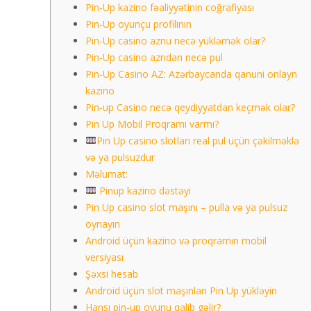
Pin-Up kazino fəaliyyətinin coğrafiyası
Pin-Up oyunçu profilinin
Pin-Up casino aznu necə yükləmək olar?
Pin-Up casino azndan necə pul
Pin-Up Casino AZ: Azərbaycanda qanuni onlayn
kazino
Pin-up Casino necə qeydiyyatdan keçmək olar?
Pin Up Mobil Proqramı varmı?
Pin Up casino slotları real pul üçün çəkilməklə
və ya pulsuzdur
Məlumat:
Pinup kazino dəstəyi
Pin Up casino slot maşını – pulla və ya pulsuz
oynayın
Android üçün kazino və proqramın mobil
versiyası
Şəxsi hesab
Android üçün slot maşınları Pin Up yükləyin
Hansı pin-up oyunu qalib gəlir?