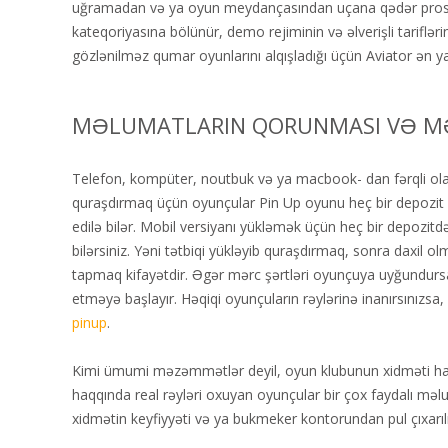
uğramadan və ya oyun meydançasından uçana qədər prosesi
kateqoriyasına bölünür, demo rejiminin və əlverişli tariflə
gözlənilməz qumar oyunlarını alqışladığı üçün Aviator ən ya
MƏLUMATLARIN QORUNMASI VƏ MƏ
Telefon, kompüter, noutbuk və ya macbook- dan fərqli olara
quraşdırmaq üçün oyunçular Pin Up oyunu heç bir depozit bo
edilə bilər. Mobil versiyanı yükləmək üçün heç bir depozitd
bilərsiniz. Yəni tətbiqi yükləyib quraşdırmaq, sonra daxil
tapmaq kifayətdir. Əgər mərc şərtləri oyunçuya uyğundursa,
etməyə başlayır. Həqiqi oyunçuların rəylərinə inanırsınızsa, 
pinup
.
Kimi ümumi məzəmmətlər deyil, oyun klubunun xidməti haq
haqqında real rəyləri oxuyan oyunçular bir çox faydalı məl
xidmətin keyfiyyəti və ya bukmeker kontorundan pul çıxarı