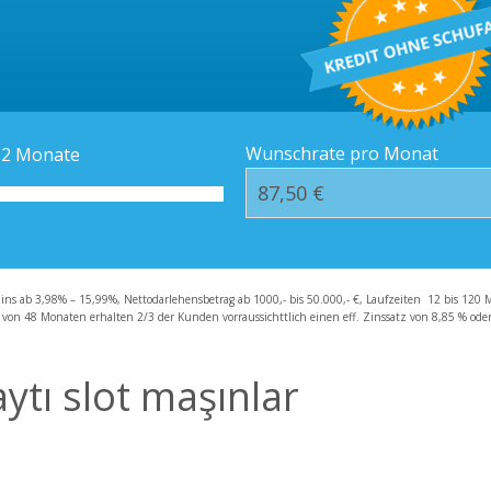
Kredit-Orte
Häufige Fragen – F
Wunschrate pro Monat
12
Monate
zins ab 3,98% – 15,99%, Nettodarlehensbetrag ab 1000,- bis 50.000,- €, Laufzeiten 12 bis 120 
 von 48 Monaten erhalten 2/3 der Kunden vorraussichttlich einen eff. Zinssatz von 8,85 % oder 
ytı slot maşınlar