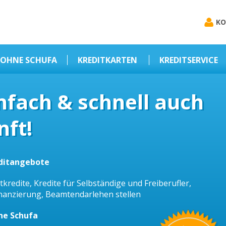
KO
 OHNE SCHUFA
KREDITKARTEN
KREDITSERVICE
Kreditkarte (Debit) ohne
Kreditantrag online
Schufa
infach & schnell auch
Kontakt
Kreditkarteninfos
ft!
Kreditrechner
Kreditkarten Lexikon
Kreditlexikon
FAQ zu Kreditkarten
Kredit Grundwissen
ditangebote
Kreditkarte – Private
Kredit-Urteile
VISA Card
kredite, Kredite für Selbständige und Freiberufler,
Kredit-Gesetze
Kreditkarten-Vorteile
inanzierung, Beamtendarlehen stellen
Banner Werbemitte
hne Schufa