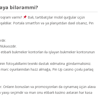
naya bilərəmmi?
proqram varmı?
Bəli, tərtibatçılar mobil qurğular üçün
qaldılar. Portala smartfon və ya planşetdən daxil olsanız, Pin
dir.
lükəsizdir.
z etibarlı bukmeker kontorları ilə işləyən bukmeker kontorunun
in fotoşəkillərini texniki dəstək xidmətinə göndərməlisiniz.
an mərc oyunlarından həzz almağa, Pin Up casino çoxlu parlaq
ur. Onların bonusları və promosyonları da oynamaq üçün əlavə
 yaxşı seçimdir və mən onu etibarlı kazino axtaran hər kəsə