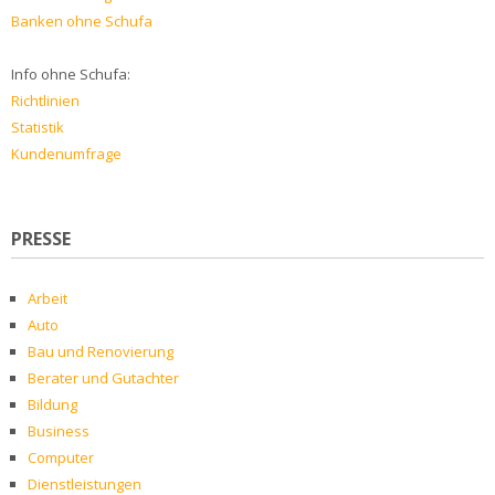
Banken ohne Schufa
Info ohne Schufa:
Richtlinien
Statistik
Kundenumfrage
PRESSE
Arbeit
Auto
Bau und Renovierung
Berater und Gutachter
Bildung
Business
Computer
Dienstleistungen