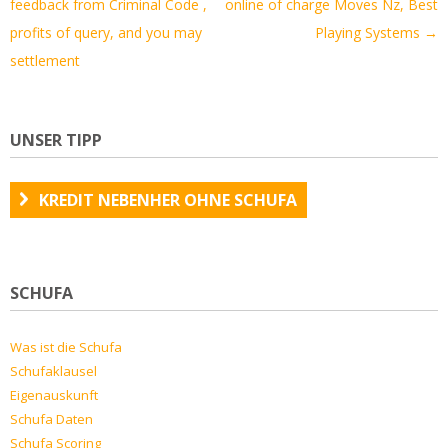
feedback from Criminal Code ,
online of charge Moves Nz, Best
profits of query, and you may
Playing Systems
→
settlement
UNSER TIPP
KREDIT NEBENHER OHNE SCHUFA
SCHUFA
Was ist die Schufa
Schufaklausel
Eigenauskunft
Schufa Daten
Schufa Scoring