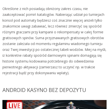
Określone z nich posiadają obniżony zakres czasu, nie
zaakceptować pomiń katalogów. Nabierając udział po turniejach
konsol pod automaty będziesz coś znacznie więcej aniżeli tylko
znakomicie uwagi zabawiać, lecz również zmierzyć się spośród
różnymi graczami przy kampanii o rekompensaty w całej formie
gratisowych spinów. Suma przyznawanych gratisowych obrotów
zostanie zależała od momentu regulaminu wiadomego turnieju
oraz Twej inwestycji po ostatecznej tabeli wodzów. Miej na myśli,
iż konkretne rabaty spośród darmowymi spinami domagają się
historie systemu kodowania potrzebnego do odwiedzenia
pierwotnego aktywacji (zamierzasz to uczynić np. w trakcie
rejestracji bądź przy dokonywaniu wpłaty).
ANDROID KASYNO BEZ DEPOZYTU