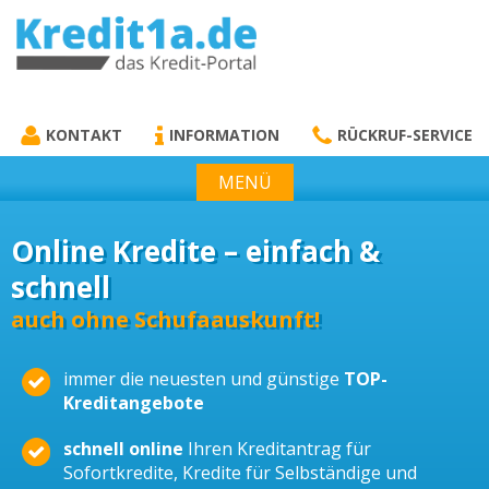
KREDIT1A.DE
DAS KREDIT PORTAL
KONTAKT
INFORMATION
RÜCKRUF-SERVICE
MENÜ
Online Kredite – einfach &
schnell
auch ohne Schufaauskunft!
immer die neuesten und günstige
TOP-
Kreditangebote
schnell online
Ihren Kreditantrag für
Sofortkredite, Kredite für Selbständige und