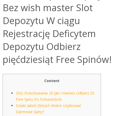
Bez wish master Slot
Depozytu W ciągu
Rejestrację Deficytem
Depozytu Odbierz
pięćdziesiąt Free Spinów!
Content
Złóż Przechowanie 20 Jak i również Odbierz 25
Free Spins Po Fortuneclock
Dzięki Jakich Slotach Wolno Użytkować
Darmowe Spiny?