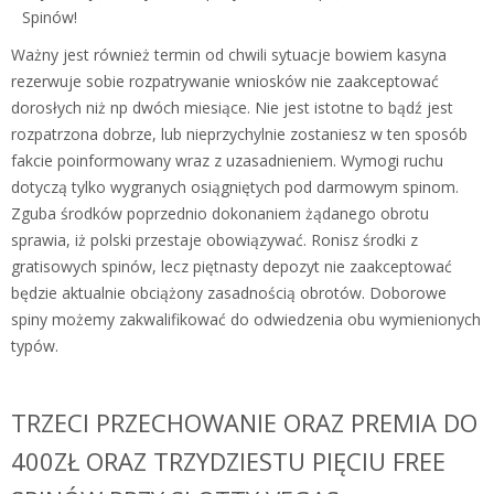
Ważny jest również termin od chwili sytuacje bowiem kasyna
rezerwuje sobie rozpatrywanie wniosków nie zaakceptować
dorosłych niż np dwóch miesiące. Nie jest istotne to bądź jest
rozpatrzona dobrze, lub nieprzychylnie zostaniesz w ten sposób
fakcie poinformowany wraz z uzasadnieniem. Wymogi ruchu
dotyczą tylko wygranych osiągniętych pod darmowym spinom.
Zguba środków poprzednio dokonaniem żądanego obrotu
sprawia, iż polski przestaje obowiązywać. Ronisz środki z
gratisowych spinów, lecz piętnasty depozyt nie zaakceptować
będzie aktualnie obciążony zasadnością obrotów. Doborowe
spiny możemy zakwalifikować do odwiedzenia obu wymienionych
typów.
TRZECI PRZECHOWANIE ORAZ PREMIA DO
400ZŁ ORAZ TRZYDZIESTU PIĘCIU FREE