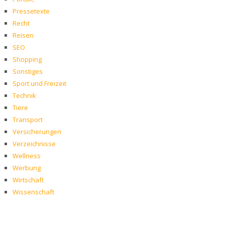
Pressetexte
Recht
Reisen
SEO
Shopping
Sonstiges
Sport und Freizeit
Technik
Tiere
Transport
Versicherungen
Verzeichnisse
Wellness
Werbung
Wirtschaft
Wissenschaft