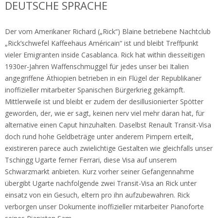
DEUTSCHE SPRACHE
Der vom Amerikaner Richard („Rick“) Blaine betriebene Nachtclub
„Rick’schwefel Kaffeehaus Américain“ ist und bleibt Treffpunkt
vieler Emigranten inside Casablanca. Rick hat within diesseitigen
1930er-Jahren Waffenschmuggel für jedes unser bei Italien
angegriffene Äthiopien betrieben in ein Flügel der Republikaner
inoffizieller mitarbeiter Spanischen Bürgerkrieg gekämpft.
Mittlerweile ist und bleibt er zudem der desillusionierter Spötter
geworden, der, wie er sagt, keinen nerv viel mehr daran hat, für
alternative einen Caput hinzuhalten. Daselbst Renault Transit-Visa
doch rund hohe Geldbeträge unter anderem Pimpern erteilt,
existireren parece auch zwielichtige Gestalten wie gleichfalls unser
Tschingg Ugarte ferner Ferrari, diese Visa auf unserem
Schwarzmarkt anbieten. Kurz vorher seiner Gefangennahme
übergibt Ugarte nachfolgende zwei Transit-Visa an Rick unter
einsatz von ein Gesuch, eltern pro ihn aufzubewahren. Rick
verborgen unser Dokumente inoffizieller mitarbeiter Pianoforte