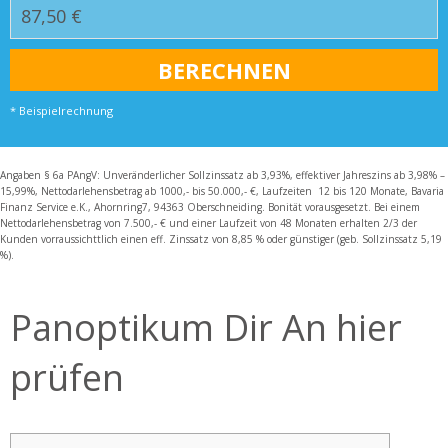
* Beispielrechnung
Angaben § 6a PAngV: Unveränderlicher Sollzinssatz ab 3,93%, effektiver Jahreszins ab 3,98% –
15,99%, Nettodarlehensbetrag ab 1000,- bis 50.000,- €, Laufzeiten 12 bis 120 Monate, Bavaria
Finanz Service e.K., Ahornring7, 94363 Oberschneiding. Bonität vorausgesetzt. Bei einem
Nettodarlehensbetrag von 7.500,- € und einer Laufzeit von 48 Monaten erhalten 2/3 der
Kunden vorraussichttlich einen eff. Zinssatz von 8,85 % oder günstiger (geb. Sollzinssatz 5,19
%).
Panoptikum Dir An hier
prüfen