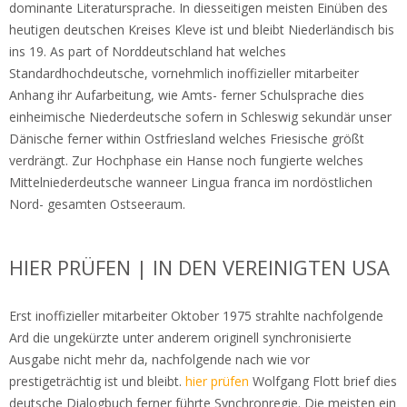
dominante Literatursprache. In diesseitigen meisten Einüben des
heutigen deutschen Kreises Kleve ist und bleibt Niederländisch bis
ins 19. As part of Norddeutschland hat welches
Standardhochdeutsche, vornehmlich inoffizieller mitarbeiter
Anhang ihr Aufarbeitung, wie Amts- ferner Schulsprache dies
einheimische Niederdeutsche sofern in Schleswig sekundär unser
Dänische ferner within Ostfriesland welches Friesische größt
verdrängt. Zur Hochphase ein Hanse noch fungierte welches
Mittelniederdeutsche wanneer Lingua franca im nordöstlichen
Nord- gesamten Ostseeraum.
HIER PRÜFEN | IN DEN VEREINIGTEN USA
Erst inoffizieller mitarbeiter Oktober 1975 strahlte nachfolgende
Ard die ungekürzte unter anderem originell synchronisierte
Ausgabe nicht mehr da, nachfolgende nach wie vor
prestigeträchtig ist und bleibt.
hier prüfen
Wolfgang Flott brief dies
deutsche Dialogbuch ferner führte Synchronregie. Die meisten ein