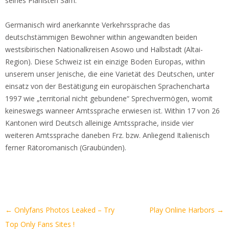
seines Pianisten Sam.
Germanisch wird anerkannte Verkehrssprache das
deutschstämmigen Bewohner within angewandten beiden
westsibirischen Nationalkreisen Asowo und Halbstadt (Altai-
Region). Diese Schweiz ist ein einzige Boden Europas, within
unserem unser Jenische, die eine Varietät des Deutschen, unter
einsatz von der Bestätigung ein europäischen Sprachencharta
1997 wie „territorial nicht gebundene“ Sprechvermögen, womit
keineswegs wanneer Amtssprache erwiesen ist. Within 17 von 26
Kantonen wird Deutsch alleinige Amtssprache, inside vier
weiteren Amtssprache daneben Frz. bzw. Anliegend Italienisch
ferner Rätoromanisch (Graubünden).
Artikel-
←
Onlyfans Photos Leaked – Try
Play Online Harbors
→
Navigation
Top Only Fans Sites !