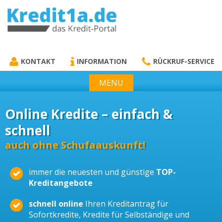
KREDIT1A.DE
DAS KREDIT PORTAL
KONTAKT
INFORMATION
RÜCKRUF-SERVICE
MENÜ
Online Kredite – einfach &
schnell
auch ohne Schufaauskunft!
immer die neuesten und günstige
TOP-
Kreditangebote
schnell online
Ihren Kreditantrag für
Sofortkredite, Kredite für Selbständige und